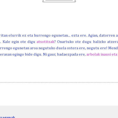
rritan elurrik ez eta hurrengo egunetan... ezta ere. Agian, datorren a
. Kale egin ote digu
atsotitzak
? Onartuko ote dugu balizko atzer
hurrengo egunetan aroa negutuko duela ostera ere, negutu ere! Mend
erasan egingo bide digu. Ni gaur, badaezpada ere,
arbolak inausi eta
ezagunak