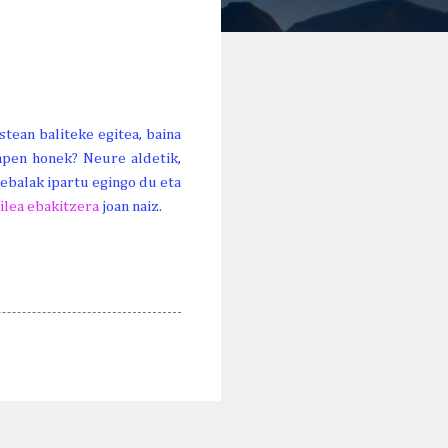
stean baliteke egitea, baina
apen honek? Neure aldetik,
ebalak ipartu egingo du eta
 ilea ebakitzera
joan naiz.