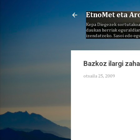
EtnoMet eta Ar
Kepa Diegezek sortutakoa
daukan herriak eguraldiar
izendatzeko. Sasoi edo eg
Bazkoz ilargi zahar
otsaila 25, 2009