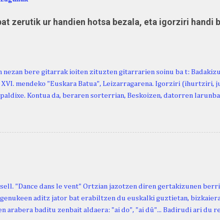
at zerutik ur handien hotsa bezala, eta igorziri handi 
 nezan bere gitarrak ioiten zituzten gitarrarien soinu ba t: Badakiz
, XVI. mendeko "Euskara Batua", Leizarragarena. Igorziri (ihurtziri, jus
paldixe. Kontua da, beraren sorterrian, Beskoizen, datorren larunba
iola. Kristinak, blog honetako irakurle finak eta Atturi aldeko eusk
n berri. "Leizarraga egun" izeneko omenaldia antolatu dute. Hauxe 
gortziritako" programa: - 15.00 Ongi etorria (herriko jantegian). - H
. - Urbistondo anderea: protestantismoa Euskal Herrian. - Piarres C
hork inguratzerik baleuka, badaki zer izango duen.
sell. "Dance dans le vent" Ortzian jazotzen diren gertakizunen ber
genukeen aditz jator bat erabiltzen du euskalki guztietan, bizkaieraz
n arabera baditu zenbait aldaera: "ai do", "ai dü"... Badirudi ari du 