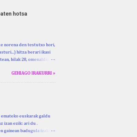
baten hotsa
ue norena den testutxo hori,
turi...) hitza berari ikasi
tean, hilak 28, omenaldia
ara ikertzen dabilenak eman
GEHIAGO IRAKURRI »
duzue Kristinari Henri
enrike Knörr: Leizarraga-
harritton : XVI. mendea.
ri emateko euskarak galdu
 izan ezik: ari du .
ren gainean badugula izaki