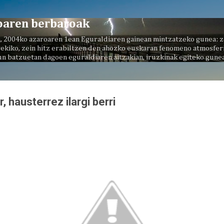
Saltatu eta joan eduki nagusira
oaren berbaroak
, 2004ko azaroaren 1ean Eguraldiaren gainean mintzatzeko gunea: z
ekiko, zein hitz erabiltzen den ahozko euskaran fenomeno atmosferi
un batzuetan dagoen eguraldiaren aitzakian, iruzkinak egiteko gunea
, hausterrez ilargi berri