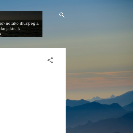
er-nolako ikuspegia
ko jakinak
.