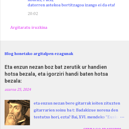
datorren astekoa bortitzagoa izango ei da eta!
20:02
Argitaratu iruzkina
Blog honetako argitalpen ezagunak
Eta enzun nezan boz bat zerutik ur handien
hotsa bezala, eta igorziri handi baten hotsa
bezala:
azaroa 25, 2024
eta enzun nezan bere gitarrak ioiten zituzten
gitarrarien soinu ba t: Badakizue norena den
testutxo hori, ezta? Bai, XVI. mendeko "Euskara
Batua", Leizarragarena. Igorziri (ihurtziri,