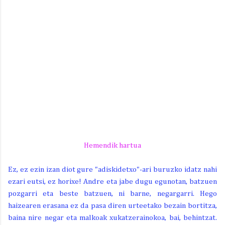
Hemendik hartua
Ez, ez ezin izan diot gure "adiskidetxo"-ari buruzko idatz nahi
ezari eutsi, ez horixe! Andre eta jabe dugu egunotan, batzuen
pozgarri eta beste batzuen, ni barne, negargarri. Hego
haizearen erasana ez da pasa diren urteetako bezain bortitza,
baina nire negar eta malkoak xukatzerainokoa, bai, behintzat.