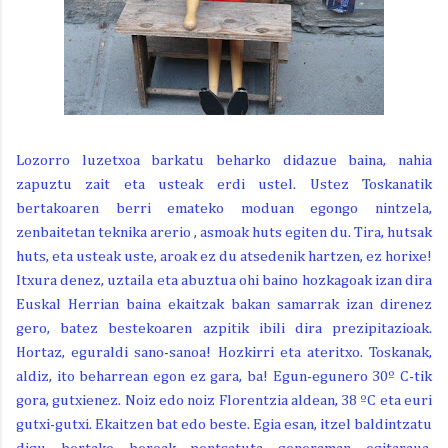
Lozorro luzetxoa barkatu beharko didazue baina, nahia
zapuztu zait eta usteak erdi ustel. Ustez Toskanatik
bertakoaren berri emateko moduan egongo nintzela,
zenbaitetan teknika arerio , asmoak huts egiten du. Tira, hutsak
huts, eta usteak uste, aroak ez du atsedenik hartzen, ez horixe!
Itxura denez, uztaila eta abuztua ohi baino hozkagoak izan dira
Euskal Herrian baina ekaitzak bakan samarrak izan direnez
gero, batez bestekoaren azpitik ibili dira prezipitazioak.
Hortaz, eguraldi sano-sanoa! Hozkirri eta ateritxo. Toskanak,
aldiz, ito beharrean egon ez gara, ba! Egun-egunero 30º C-tik
gora, gutxienez. Noiz edo noiz Florentzia aldean, 38 ºC eta euri
gutxi-gutxi. Ekaitzen bat edo beste. Egia esan, itzel baldintzatu