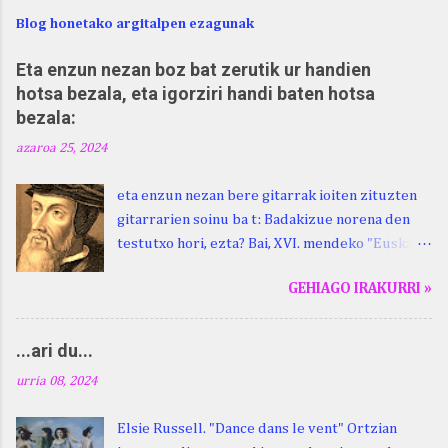
Blog honetako argitalpen ezagunak
Eta enzun nezan boz bat zerutik ur handien
hotsa bezala, eta igorziri handi baten hotsa
bezala:
azaroa 25, 2024
eta enzun nezan bere gitarrak ioiten zituzten
gitarrarien soinu ba t: Badakizue norena den
testutxo hori, ezta? Bai, XVI. mendeko "Euskara
Batua", Leizarragarena. Igorziri (ihurtziri,
GEHIAGO IRAKURRI »
justuri...) hitza berari ikasi genion aspaldixe.
Kontua da, beraren sorterrian, Beskoizen,
datorren larunbatean, hilak 28, omenaldia
...ari du...
egingo zaiola. Kristinak, blog honetako irakurle
urria 08, 2024
finak eta Atturi aldeko euskara ikertzen
dabilenak eman digu haren berri. "Leizarraga
Elsie Russell. "Dance dans le vent" Ortzian
egun" izeneko omenaldia antolatu dute. Hauxe