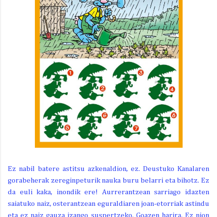
Ez nabil batere astitsu azkenaldion, ez. Deustuko Kanalaren
gorabeherak zereginpeturik nauka buru belarri eta bihotz. Ez
da euli kaka, inondik ere! Aurrerantzean sarriago idazten
saiatuko naiz, osterantzean eguraldiaren joan-etorriak astindu
eta ez naiz gauza izango suspertzeko. Goazen harira. Ez nion