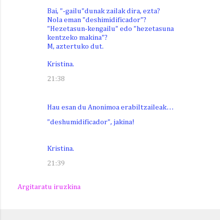
Bai, "-gailu"dunak zailak dira, ezta?
Nola eman "deshimidificador"?
"Hezetasun-kengailu" edo "hezetasuna
kentzeko makina"?
M, aztertuko dut.
Kristina.
21:38
Hau esan du Anonimoa erabiltzaileak…
"deshumidificador", jakina!
Kristina.
21:39
Argitaratu iruzkina