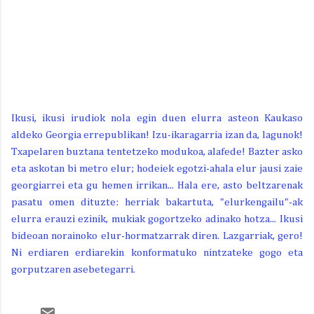
Ikusi, ikusi irudiok nola egin duen elurra asteon Kaukaso
aldeko Georgia errepublikan! Izu-ikaragarria izan da, lagunok!
Txapelaren buztana tentetzeko modukoa, alafede! Bazter asko
eta askotan bi metro elur; hodeiek egotzi-ahala elur jausi zaie
georgiarrei eta gu hemen irrikan... Hala ere, asto beltzarenak
pasatu omen dituzte: herriak bakartuta, "elurkengailu"-ak
elurra erauzi ezinik, mukiak gogortzeko adinako hotza... Ikusi
bideoan norainoko elur-hormatzarrak diren. Lazgarriak, gero!
Ni erdiaren erdiarekin konformatuko nintzateke gogo eta
gorputzaren asebetegarri.