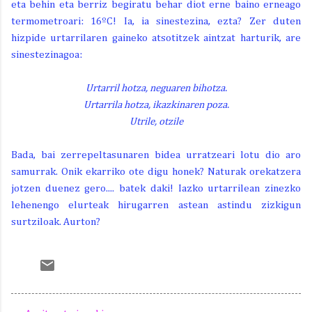
eta behin eta berriz begiratu behar diot erne baino erneago
termometroari: 16ºC! Ia, ia sinestezina, ezta? Zer duten
hizpide urtarrilaren gaineko atsotitzek aintzat harturik, are
sinestezinagoa:
Urtarril hotza, neguaren bihotza.
Urtarrila hotza, ikazkinaren poza.
Utrile, otzile
Bada, bai zerrepeltasunaren bidea urratzeari lotu dio aro
samurrak. Onik ekarriko ote digu honek? Naturak orekatzera
jotzen duenez gero.... batek daki! Iazko urtarrilean zinezko
lehenengo elurteak hirugarren astean astindu zizkigun
surtziloak. Aurton?