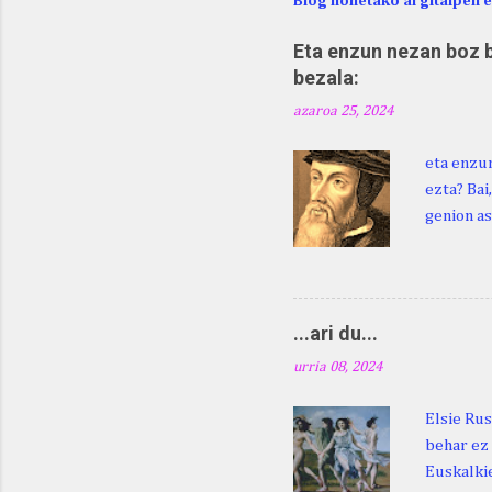
Blog honetako argitalpen 
Eta enzun nezan boz b
bezala:
azaroa 25, 2024
eta enzun
ezta? Bai
genion as
egingo za
digu hare
Duhauk "i
Lazarraga
...ari du...
Beraz, ne
urria 08, 2024
Elsie Rus
behar ez 
Euskalkie