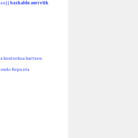
zen]]
bazkaldu aurretik
a kentzekoa hartzen.
u ondo Kepa eta