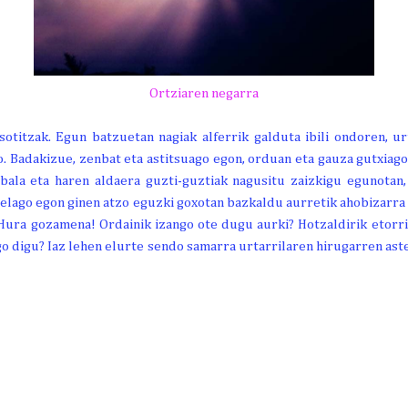
Ortziaren negarra
atsotitzak. Egun batzuetan nagiak alferrik galduta ibili ondoren, u
 Badakizue, zenbat eta astitsuago egon, orduan eta gauza gutxiago..
bala eta haren aldaera guzti-guztiak nagusitu zaizkigu egunotan
epelago egon ginen atzo eguzki goxotan bazkaldu aurretik ahobizarr
 Hura gozamena! Ordainik izango ote dugu aurki? Hotzaldirik etorr
o digu? Iaz lehen elurte sendo samarra urtarrilaren hirugarren aste