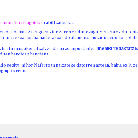
ramun Gerrikagoitia
erabiltzaileak…
n bai, baina ez nengoen ziur zeren ez dut ezagutzen eta ez dut entz
zer antzekoa hon hamaiketakoa edo ahamena, mokadua edo horrelats
z hartu maisukeriatzat, ze da arras importantea
linealki redaktatze
duen handicap handiena.
ndo segitu, ni hor Nafarroan naizateke datorren astean, baina ez luz
egingo urrun.