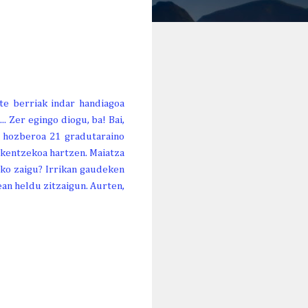
rte berriak indar handiagoa
. Zer egingo diogu, ba! Bai,
, hozberoa 21 gradutaraino
a kentzekoa hartzen. Maiatza
iko zaigu? Irrikan gaudeken
an heldu zitzaigun. Aurten,