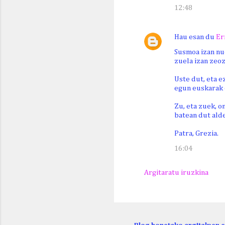
12:48
Hau esan du
Er
Susmoa izan nue
zuela izan zeo
Uste dut, eta e
egun euskarak 
Zu, eta zuek, o
batean dut ald
Patra, Grezia.
16:04
Argitaratu iruzkina