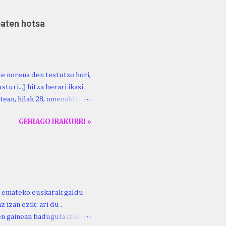
baten hotsa
ue norena den testutxo hori,
turi...) hitza berari ikasi
tean, hilak 28, omenaldia
ara ikertzen dabilenak eman
GEHIAGO IRAKURRI »
duzue Kristinari Henri
enrike Knörr: Leizarraga-
harritton : XVI. mendea.
ri emateko euskarak galdu
 izan ezik: ari du .
ren gainean badugula izaki