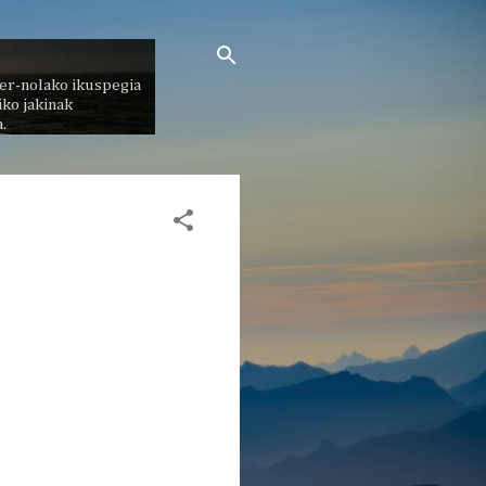
er-nolako ikuspegia
ko jakinak
.