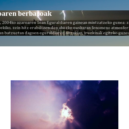
Saltatu eta joan eduki nagusira
oaren berbaroak
, 2004ko azaroaren 1ean Eguraldiaren gainean mintzatzeko gunea: z
ekiko, zein hitz erabiltzen den ahozko euskaran fenomeno atmosferi
un batzuetan dagoen eguraldiaren aitzakian, iruzkinak egiteko gunea