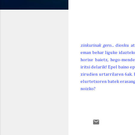
GAUR
BIHAR
ETZI
OR. 7
LR. 8
IG. 9
26º
30º
24º
14º/
16º/
17º/
zinkurinak gero
... diosku 
eman behar liguke idazteko.
horixe baietz, hego-mende
iritsi delarik! Epel baino 
zirudien urtarrilaren 6ak.
elurtetxoren batek erasang
noizko?