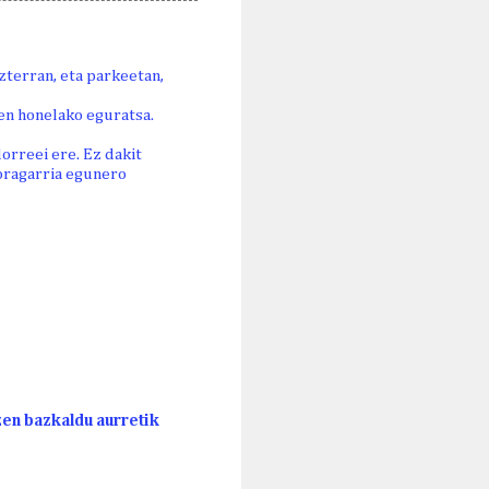
zterran, eta parkeetan,
en honelako eguratsa.
orreei ere. Ez dakit
oragarria egunero
zen bazkaldu aurretik