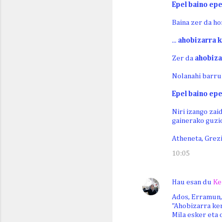
Epel baino ep
Baina zer da ho
...
ahobizarra 
Zer da
ahobiza
Nolanahi barru
Epel baino epe
Niri izango zai
gainerako guzi
Atheneta, Grezi
10:05
Hau esan du
Ke
Ados, Erramun,
"Ahobizarra ken
Mila esker eta 