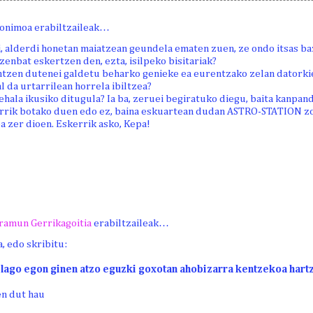
onimoa erabiltzaileak…
, alderdi honetan maiatzean geundela ematen zuen, ze ondo itsas ba
, zenbat eskertzen den, ezta, isilpeko bisitariak?
antzen dutenei galdetu beharko genieke ea eurentzako zelan datorki
l da urtarrilean horrela ibiltzea?
hala ikusiko ditugula? Ia ba, zeruei begiratuko diegu, baita kanpand
urrik botako duen edo ez, baina eskuartean dudan ASTRO-STATION z
a zer dioen. Eskerrik asko, Kepa!
ramun Gerrikagoitia
erabiltzaileak…
, edo skribitu:
elago egon ginen atzo eguzki goxotan ahobizarra kentzekoa hart
en dut hau