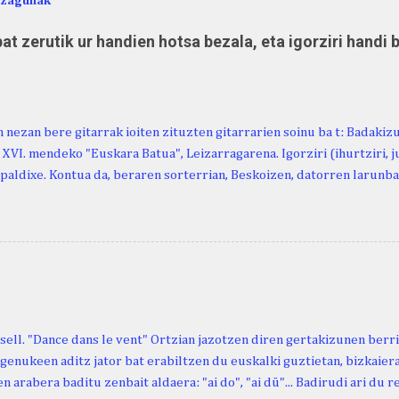
ezagunak
at zerutik ur handien hotsa bezala, eta igorziri handi 
 nezan bere gitarrak ioiten zituzten gitarrarien soinu ba t: Badakiz
, XVI. mendeko "Euskara Batua", Leizarragarena. Igorziri (ihurtziri, jus
paldixe. Kontua da, beraren sorterrian, Beskoizen, datorren larunba
iola. Kristinak, blog honetako irakurle finak eta Atturi aldeko eusk
n berri. "Leizarraga egun" izeneko omenaldia antolatu dute. Hauxe 
gortziritako" programa: - 15.00 Ongi etorria (herriko jantegian). - H
. - Urbistondo anderea: protestantismoa Euskal Herrian. - Piarres C
hork inguratzerik baleuka, badaki zer izango duen.
sell. "Dance dans le vent" Ortzian jazotzen diren gertakizunen ber
genukeen aditz jator bat erabiltzen du euskalki guztietan, bizkaieraz
n arabera baditu zenbait aldaera: "ai do", "ai dü"... Badirudi ari du 