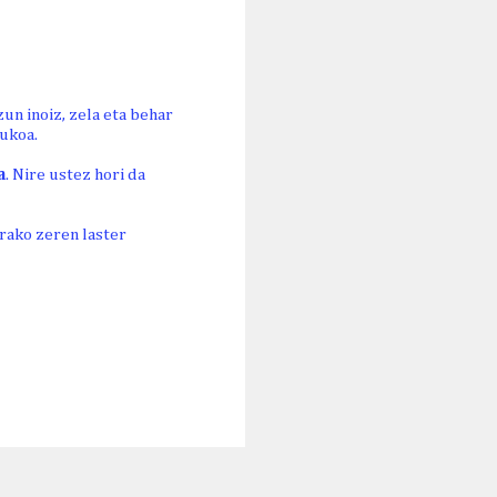
un inoiz, zela eta behar
ukoa.
a
. Nire ustez hori da
erako zeren laster