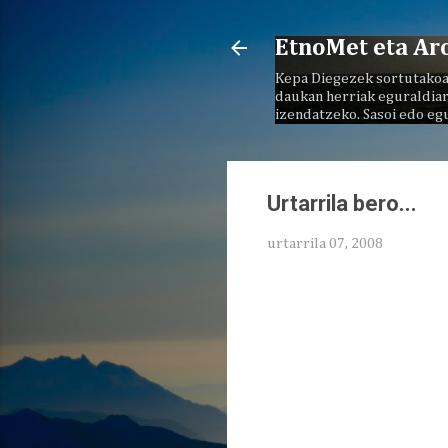
EtnoMet eta Ar
Kepa Diegezek sortutakoa
daukan herriak eguraldiar
izendatzeko. Sasoi edo eg
Urtarrila bero...
urtarrila 07, 2008