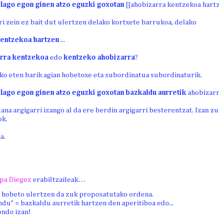
elago egon ginen atzo eguzki goxotan
[[ahobizarra kentzekoa hart
ri zein ez bait dut ulertzen delako kortxete barrukoa, delako
kentzekoa hartzen
...
rra kentzekoa
edo
kentzeko ahobizarra
?
ko eten barik agian hobetoxe eta subordinatua subordinaturik.
lago egon ginen atzo eguzki goxotan bazkaldu aurretik
ahobizarr
dana argigarri izango al da ere berdin argigarri besterentzat. Izan z
ok.
a.
pa Diegez
erabiltzaileak…
 hobeto ulertzen da zuk proposatutako ordena.
du" = bazkaldu aurretik hartzen den aperitiboa edo...
ondo izan!