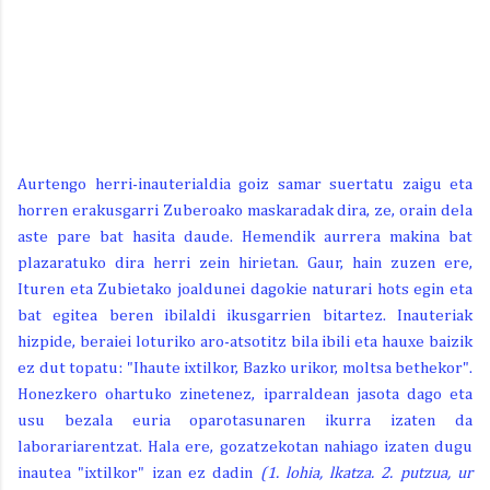
Aurtengo herri-inauterialdia goiz samar suertatu zaigu eta
horren erakusgarri Zuberoako maskaradak dira, ze, orain dela
aste pare bat hasita daude. Hemendik aurrera makina bat
plazaratuko dira herri zein hirietan. Gaur, hain zuzen ere,
Ituren eta Zubietako joaldunei dagokie naturari hots egin eta
bat egitea beren ibilaldi ikusgarrien bitartez. Inauteriak
hizpide, beraiei loturiko aro-atsotitz bila ibili eta hauxe baizik
ez dut topatu: "Ihaute ixtilkor, Bazko urikor, moltsa bethekor".
Honezkero ohartuko zinetenez, iparraldean jasota dago eta
usu bezala euria oparotasunaren ikurra izaten da
laborariarentzat. Hala ere, gozatzekotan nahiago izaten dugu
inautea "ixtilkor" izan ez dadin
(1. lohia, lkatza
.
2. putzua, ur