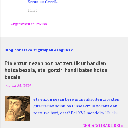
Erramun Gerrika
11:35
Argitaratu iruzkina
Blog honetako argitalpen ezagunak
Eta enzun nezan boz bat zerutik ur handien
hotsa bezala, eta igorziri handi baten hotsa
bezala:
azaroa 25, 2024
eta enzun nezan bere gitarrak ioiten zituzten
gitarrarien soinu ba t: Badakizue norena den
testutxo hori, ezta? Bai, XVI. mendeko "Euskara
Batua", Leizarragarena. Igorziri (ihurtziri,
GEHIAGO IRAKURRI »
justuri...) hitza berari ikasi genion aspaldixe.