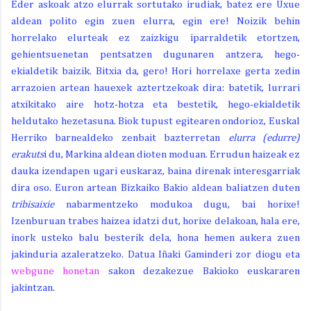
Eder askoak atzo elurrak sortutako irudiak, batez ere Uxue
aldean polito egin zuen elurra, egin ere! Noizik behin
horrelako elurteak ez zaizkigu iparraldetik etortzen,
gehientsuenetan pentsatzen dugunaren antzera, hego-
ekialdetik baizik. Bitxia da, gero! Hori horrelaxe gerta zedin
arrazoien artean hauexek aztertzekoak dira: batetik, lurrari
atxikitako aire hotz-hotza eta bestetik, hego-ekialdetik
heldutako hezetasuna. Biok tupust egitearen ondorioz, Euskal
Herriko barnealdeko zenbait bazterretan
elurra (edurre)
erakuts
i du, Markina aldean dioten moduan. Errudun haizeak ez
dauka izendapen ugari euskaraz, baina direnak interesgarriak
dira oso. Euron artean Bizkaiko Bakio aldean baliatzen duten
tribisaixie
nabarmentzeko modukoa dugu, bai horixe!
Izenburuan trabes haizea idatzi dut, horixe delakoan, hala ere,
inork usteko balu besterik dela, hona hemen aukera zuen
jakinduria azaleratzeko. Datua Iñaki Gaminderi zor diogu eta
webgune honetan
sakon dezakezue Bakioko euskararen
jakintzan.