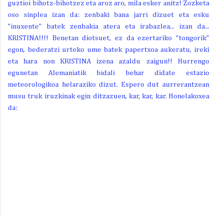
guztioi bihotz-bihotzez eta aroz aro, mila esker anitz! Zozketa
oso sinplea izan da: zenbaki bana jarri dizuet eta esku
"inuxente" batek zenbakia atera eta irabazlea... izan da...
KRISTINA!!!! Benetan diotsuet, ez da ezertariko "tongorik"
egon, bederatzi urteko ume batek papertxoa aukeratu, ireki
eta hara non KRISTINA izena azaldu zaigun!! Hurrengo
egunetan Alemaniatik bidali behar didate estazio
meteorologikoa helaraziko dizut. Espero dut aurrerantzean
musu truk iruzkinak egin ditzazuen, kar, kar, kar. Honelakoxea
da: