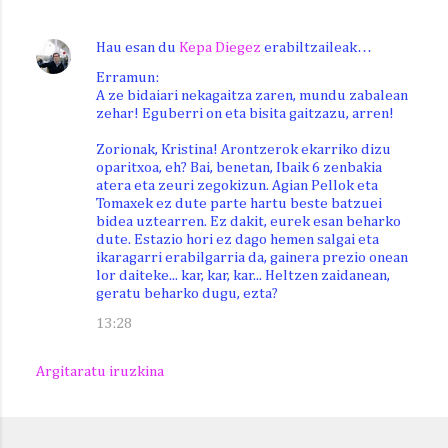
Hau esan du
Kepa Diegez
erabiltzaileak…
Erramun:
A ze bidaiari nekagaitza zaren, mundu zabalean
zehar! Eguberri on eta bisita gaitzazu, arren!
Zorionak, Kristina! Arontzerok ekarriko dizu
oparitxoa, eh? Bai, benetan, Ibaik 6 zenbakia
atera eta zeuri zegokizun. Agian Pellok eta
Tomaxek ez dute parte hartu beste batzuei
bidea uztearren. Ez dakit, eurek esan beharko
dute. Estazio hori ez dago hemen salgai eta
ikaragarri erabilgarria da, gainera prezio onean
lor daiteke... kar, kar, kar... Heltzen zaidanean,
geratu beharko dugu, ezta?
13:28
Argitaratu iruzkina