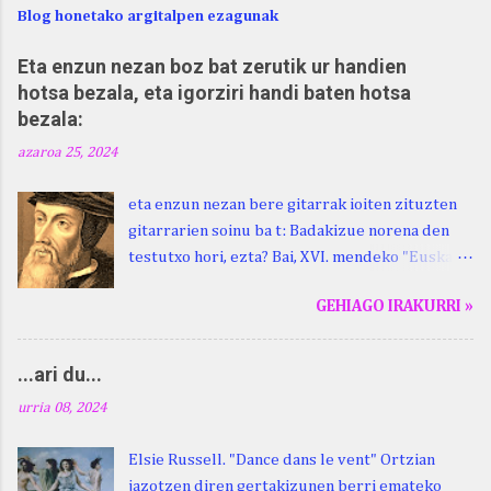
Blog honetako argitalpen ezagunak
Eta enzun nezan boz bat zerutik ur handien
hotsa bezala, eta igorziri handi baten hotsa
bezala:
azaroa 25, 2024
eta enzun nezan bere gitarrak ioiten zituzten
gitarrarien soinu ba t: Badakizue norena den
testutxo hori, ezta? Bai, XVI. mendeko "Euskara
Batua", Leizarragarena. Igorziri (ihurtziri,
GEHIAGO IRAKURRI »
justuri...) hitza berari ikasi genion aspaldixe.
Kontua da, beraren sorterrian, Beskoizen,
datorren larunbatean, hilak 28, omenaldia
...ari du...
egingo zaiola. Kristinak, blog honetako irakurle
urria 08, 2024
finak eta Atturi aldeko euskara ikertzen
dabilenak eman digu haren berri. "Leizarraga
Elsie Russell. "Dance dans le vent" Ortzian
egun" izeneko omenaldia antolatu dute. Hauxe
jazotzen diren gertakizunen berri emateko