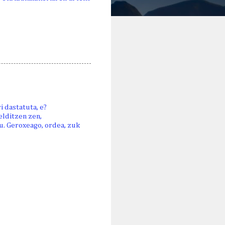
 dastatuta, e?
elditzen zen,
tu. Geroxeago, ordea, zuk