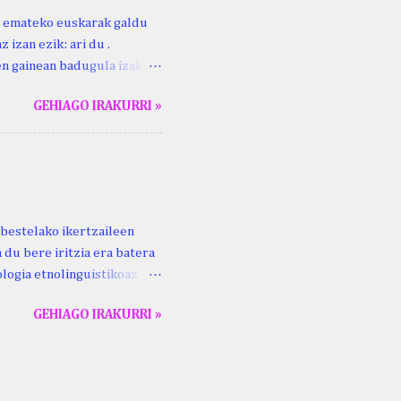
ri emateko euskarak galdu
 izan ezik: ari du .
ren gainean badugula izaki
 ezinago eder hauek jaso
GEHIAGO IRAKURRI »
ak. Lodi ari du: ebi (euri)
 du .... Mujika Josefa
gutxikoa). Mujika Josefa
ari du , ta sartzen da
z ari du euria . Altzo...
bestelako ikertzaileen
 du bere iritzia era batera
logia etnolinguistikoaz
eko zubi-adarra
GEHIAGO IRAKURRI »
lan honek gidari. Kepa
ta Aldizkaria , 69 (2), 93–