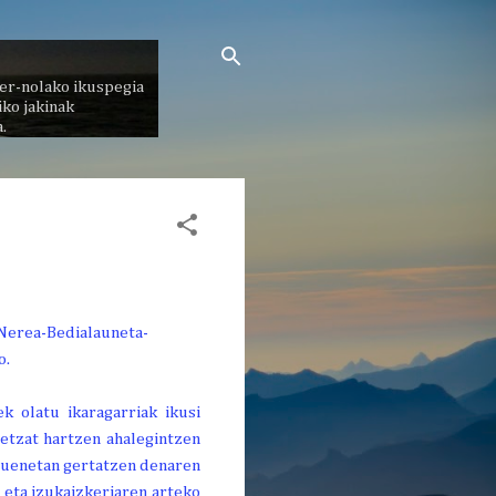
er-nolako ikuspegia
ko jakinak
.
k olatu ikaragarriak ikusi
retzat hartzen ahalegintzen
tsuenetan gertatzen denaren
 eta izukaizkeriaren arteko