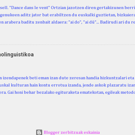
sell. "Dance dans le vent" Ortzian jazotzen diren gertakizunen ber
genukeen aditz jator bat erabiltzen du euskalki guztietan, bizkaieraz
n arabera baditu zenbait aldaera: "ai do", "ai dü"... Badirudi ari du 
natura bera ostagiak gobernatzen dituena. Adibidez, honako esapide
ardul ari du. (Euria). Mujika Josefa Martina . Neronek or-emen entzun
... Oñatibia Manuel . Bible Saindua. (Duvoisin). 1859. Ebiya bizitzen ari
 Neronek or-emen entzunak. Gexala ari du ... Ebi maxkala . (Ebi indar 
nolinguistikoa
 Neronek or-emen entzunak. Euri txe au da okerrena... Ezerez bezela 
n zañetaraño.... Soroa Marcelino . EUSKAL ERRIA (revista), 1881. Aunit
 izendapenek beti eman izan dute zeresan handia hizkuntzalari eta 
uskal kulturan hain kontu errotua izanda, jende askok plazaratu izan
ra. Gai honi behar bezalako egituraketa ematekotan, egileak metodo
 proposatzen du, hau da, lexikoaren eta kulturaren arteko ezinbest
ea. Horretarako, nozio orokorretan oinarrituriko sailkapena du iker
arahona. (2024). Urtaroak: ikuspegi etnolinguistikoa. Euskera Ikerke
ps://doi.org/10.59866/eia.v69i2.287 https://euskera-
.euskaltzaindia.eus/index.php/euskera/article/view/287/328
Blogger zerbitzuak eskainia