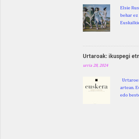
Elsie Rus
behar ez 
Euskalkie
bat edo 
ditugu: M
zarra da .
Martina .
Urtaroak: ikuspegi et
Martina .
urria 28, 2024
gorputzea
Urtaroen
artean. E
edo beste
baliatzea
azaleratz
Diéguez B
122. htt
ikerketa