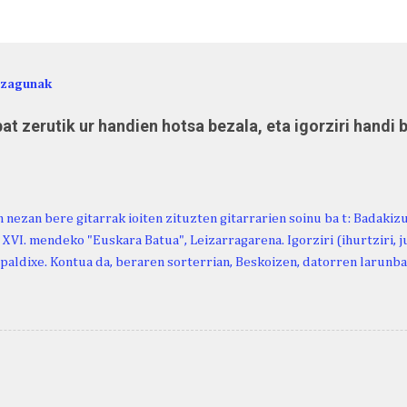
ezagunak
at zerutik ur handien hotsa bezala, eta igorziri handi 
 nezan bere gitarrak ioiten zituzten gitarrarien soinu ba t: Badakiz
, XVI. mendeko "Euskara Batua", Leizarragarena. Igorziri (ihurtziri, jus
paldixe. Kontua da, beraren sorterrian, Beskoizen, datorren larunba
iola. Kristinak, blog honetako irakurle finak eta Atturi aldeko eusk
n berri. "Leizarraga egun" izeneko omenaldia antolatu dute. Hauxe 
gortziritako" programa: - 15.00 Ongi etorria (herriko jantegian). - H
. - Urbistondo anderea: protestantismoa Euskal Herrian. - Piarres C
hork inguratzerik baleuka, badaki zer izango duen.