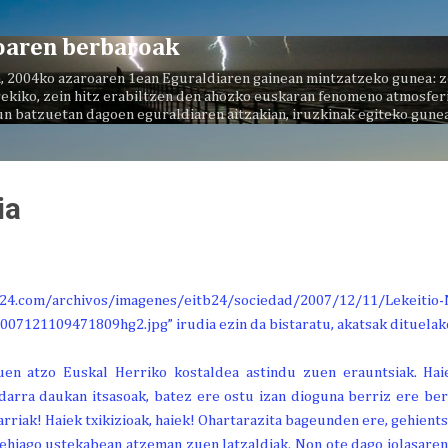
Saltatu eta joan eduki nagusira
oaren berbaroak
, 2004ko azaroaren 1ean Eguraldiaren gainean mintzatzeko gunea: z
ekiko, zein hitz erabiltzen den ahozko euskaran fenomeno atmosferi
un batzuetan dagoen eguraldiaren aitzakian, iruzkinak egiteko gunea
ia
tuen atzo Euskal Herriko kostaldea astindu zuen erauntsiak. Haie
darra daukan itsasoak, batez ere ostu izan dioguna berriz ere be
arriak! Haiek txikizioak, haiek! Ohartarazita bageunden ere, gehien
gehiago ustekabean atzeman zuen latzaldiak. Non ote dago jolasaren