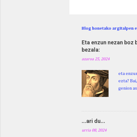
Blog honetako argitalpen 
Eta enzun nezan boz b
bezala:
azaroa 25, 2024
eta enzun
ezta? Bai
genion as
egingo za
digu hare
Duhauk "i
Lazarraga
...ari du...
Beraz, ne
urria 08, 2024