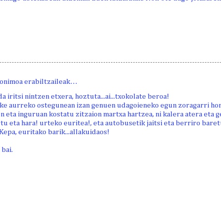
onimoa erabiltzaileak…
nda iritsi nintzen etxera, hoztuta...ai...txokolate beroa!
ke aurreko ostegunean izan genuen udagoieneko egun zoragarri hori
n eta inguruan kostatu zitzaion martxa hartzea, ni kalera atera eta g
u eta hara! urteko euritea!, eta autobusetik jaitsi eta berriro bare
Kepa, euritako barik...allakuidaos!
 bai.