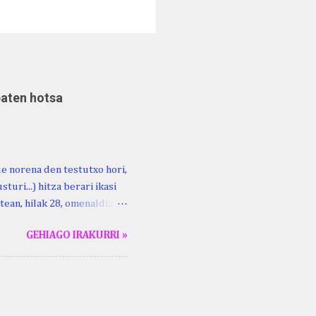
baten hotsa
ue norena den testutxo hori,
turi...) hitza berari ikasi
tean, hilak 28, omenaldia
ara ikertzen dabilenak eman
GEHIAGO IRAKURRI »
duzue Kristinari Henri
enrike Knörr: Leizarraga-
harritton : XVI. mendea.