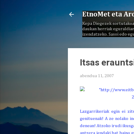
EtnoMet eta Ar
Kepa Diegezek sortutakoa
daukan herriak eguraldiar
izendatzeko. Sasoi edo eg
Itsas eraunts
abendua 11, 2007
Lazgarrikeriak egin ei zi
genituenak! A ze nolako in
denean! Atzoko irudi ikusg
antzera jendaki bat baino 