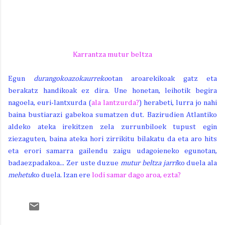
Karrantza mutur beltza
Egun
durangokoazokaurreko
otan aroarekikoak gatz eta
berakatz handikoak ez dira. Une honetan, leihotik begira
nagoela, euri-lantxurda (
ala lantzurda?
) herabeti, lurra jo nahi
baina bustiarazi gabekoa sumatzen dut. Bazirudien Atlantiko
aldeko ateka irekitzen zela zurrunbiloek tupust egin
ziezaguten, baina ateka hori zirrikitu bilakatu da eta aro hits
eta erori samarra gailendu zaigu udagoieneko egunotan,
badaezpadakoa... Zer uste duzue
mutur beltza jarri
ko duela ala
mehetu
ko duela. Izan ere
lodi samar dago aroa, ezta?