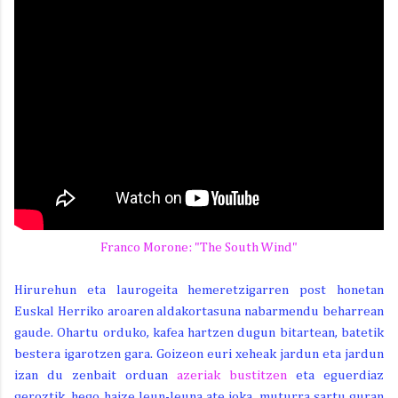
Franco Morone: "The South Wind"
Hirurehun eta laurogeita hemeretzigarren post honetan
Euskal Herriko aroaren aldakortasuna nabarmendu beharrean
gaude. Ohartu orduko, kafea hartzen dugun bitartean, batetik
bestera igarotzen gara. Goizeon euri xeheak jardun eta jardun
izan du zenbait orduan
azeriak bustitzen
eta eguerdiaz
geroztik, hego haize leun-leuna ate joka, muturra sartu guran