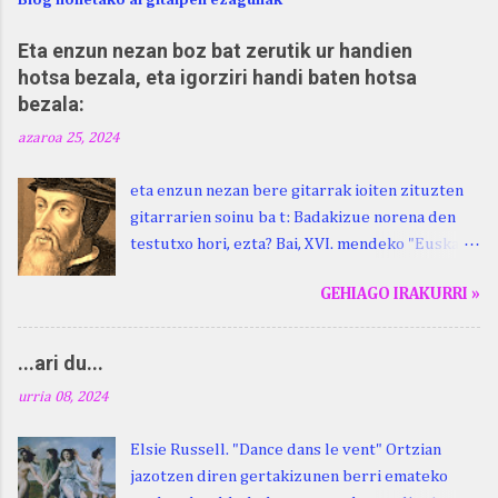
Eta enzun nezan boz bat zerutik ur handien
hotsa bezala, eta igorziri handi baten hotsa
bezala:
azaroa 25, 2024
eta enzun nezan bere gitarrak ioiten zituzten
gitarrarien soinu ba t: Badakizue norena den
testutxo hori, ezta? Bai, XVI. mendeko "Euskara
Batua", Leizarragarena. Igorziri (ihurtziri,
GEHIAGO IRAKURRI »
justuri...) hitza berari ikasi genion aspaldixe.
Kontua da, beraren sorterrian, Beskoizen,
datorren larunbatean, hilak 28, omenaldia
...ari du...
egingo zaiola. Kristinak, blog honetako irakurle
urria 08, 2024
finak eta Atturi aldeko euskara ikertzen
dabilenak eman digu haren berri. "Leizarraga
Elsie Russell. "Dance dans le vent" Ortzian
egun" izeneko omenaldia antolatu dute. Hauxe
jazotzen diren gertakizunen berri emateko
duzue Kristinari Henri Duhauk "igortziritako"