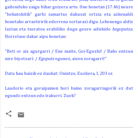
gailenduko zaigu bihar goizera arte. Une honetan (17.46) neure
"behatokitik" garbi samartxo dakusat ortzia eta azkenaldi
honetako arrastiririk ederrena sortarazi digu. Lehenengo aldiz
laztan eta txeratsu erabiliko dugu geure adiskide
hegoputza.
Horrelaxe dakar aipu honetan:
"Beti or aiz agurgarri / Ene maite, Goi-Eguzki! / Baño entzun
nire biyotzari: /
Egoputz
egunez, aizen zoragarri!"
Datu hau baizik ez daukat: Onintze, Euzkera, I, 203 or.
Laudorio eta goraipamen hori baino zoragarriagorik ez dut
egundo entzun edo irakurri. Zuek?