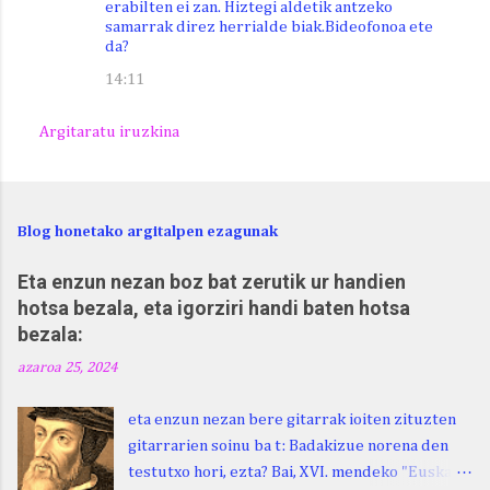
erabilten ei zan. Hiztegi aldetik antzeko
samarrak direz herrialde biak.Bideofonoa ete
da?
14:11
Argitaratu iruzkina
Blog honetako argitalpen ezagunak
Eta enzun nezan boz bat zerutik ur handien
hotsa bezala, eta igorziri handi baten hotsa
bezala:
azaroa 25, 2024
eta enzun nezan bere gitarrak ioiten zituzten
gitarrarien soinu ba t: Badakizue norena den
testutxo hori, ezta? Bai, XVI. mendeko "Euskara