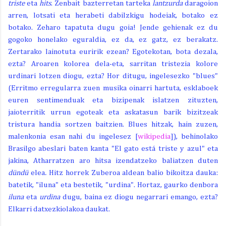
triste
eta
hits
. Zenbait bazterretan tarteka
lantzurda
daragoion
arren, lotsati eta herabeti dabilzkigu hodeiak, botako ez
botako. Zeharo tapatuta dugu goia! Jende gehienak ez du
gogoko honelako eguraldia, ez da, ez gatz, ez berakatz.
Zertarako lainotuta euririk ezean? Egotekotan, bota dezala,
ezta? Aroaren kolorea dela-eta, sarritan tristezia kolore
urdinari lotzen diogu, ezta? Hor ditugu, ingelesezko "blues"
(Erritmo erregularra zuen musika oinarri hartuta, esklaboek
euren sentimenduak eta bizipenak islatzen zituzten,
jaioterritik urrun egoteak eta askatasun barik bizitzeak
tristura handia sortzen baitzien. Blues hitzak, hain zuzen,
malenkonia esan nahi du ingelesez [
wikipedia
]), behinolako
Brasilgo abeslari baten kanta "El gato está triste y azul" eta
jakina, Atharratzen aro hitsa izendatzeko baliatzen duten
dündü
elea
.
Hitz horrek Zuberoa aldean balio bikoitza dauka:
batetik, "iluna" eta bestetik, "urdina". Hortaz, gaurko denbora
iluna
eta
urdina
dugu, baina ez diogu negarrari emango, ezta?
Elkarri datxezkiolakoa daukat.