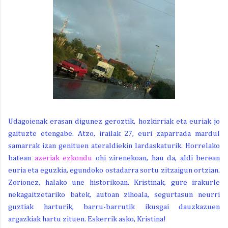
Udagoienak erasan digunez geroztik, hozkirriak eta euriak jo
gaituzte etengabe. Atzo, irailak 27, euri zaparrada mardul
samarrak izan genituen ateraldiekin lardaskaturik. Horrelako
batean
azeriak ezkondu
ohi zirenekoan, hau da, aldi berean
euria eta eguzkia, egundoko ostadarra sortu zitzaigun ortzian.
Zorionez, halako une historikoan, Kristinak, gure irakurle
nekagaitzetariko batek, autoan zihoala, segurtasun neurri
guztiak harturik, barru-barrutik ikusgai dauzkazuen
argazkiak hartu zituen. Eskerrik asko, Kristina!