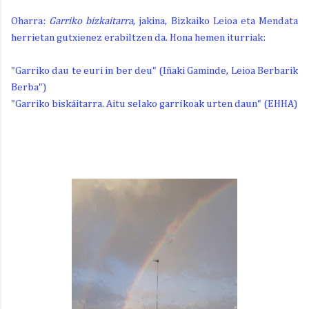
Oharra:
Garriko bizkaitarra
, jakina, Bizkaiko Leioa eta Mendata
herrietan gutxienez erabiltzen da. Hona hemen iturriak:
"Garriko dau te euri in ber deu" (Iñaki Gaminde, Leioa Berbarik
Berba")
"Garriko biskáitarra. Aitu selako garríkoak urten daun" (EHHA)