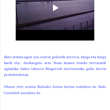
Bero armina
egon zen ostiral goizetik aurrera, karga eta karga
harik eta... deskargatu arte. Hona hemen etxeko terrazatik
egindako bideo laburra Blogerrek txertatutako gailu berria
probatzekotan.
Oharra:
bero armina
Bizkaiko Arrieta herrian erabiltzen da. Iñaki
Gamindek jasotakoa da.