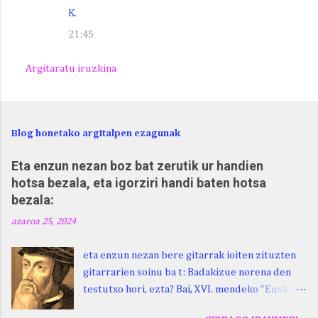
K.
21:45
Argitaratu iruzkina
Blog honetako argitalpen ezagunak
Eta enzun nezan boz bat zerutik ur handien
hotsa bezala, eta igorziri handi baten hotsa
bezala:
azaroa 25, 2024
eta enzun nezan bere gitarrak ioiten zituzten
gitarrarien soinu ba t: Badakizue norena den
testutxo hori, ezta? Bai, XVI. mendeko "Euskara
Batua", Leizarragarena. Igorziri (ihurtziri,