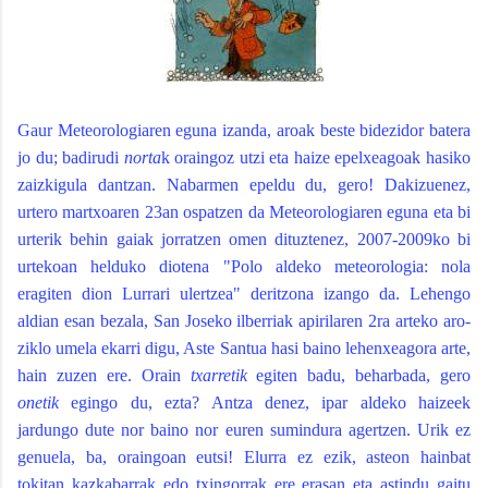
Gaur Meteorologiaren eguna izanda, aroak beste bidezidor batera
jo du; badirudi
norta
k oraingoz utzi eta haize epelxeagoak hasiko
zaizkigula dantzan. Nabarmen epeldu du, gero! Dakizuenez,
urtero martxoaren 23an ospatzen da Meteorologiaren eguna eta bi
urterik behin gaiak jorratzen omen dituztenez, 2007-2009ko bi
urtekoan helduko diotena "Polo aldeko meteorologia: nola
eragiten dion Lurrari ulertzea" deritzona izango da. Lehengo
aldian esan bezala, San Joseko ilberriak apirilaren 2ra arteko aro-
ziklo umela ekarri digu, Aste Santua hasi baino lehenxeagora arte,
hain zuzen ere. Orain
txarretik
egiten badu, beharbada, gero
onetik
egingo du, ezta? Antza denez, ipar aldeko haizeek
jardungo dute nor baino nor euren sumindura agertzen. Urik ez
genuela, ba, oraingoan eutsi! Elurra ez ezik, asteon hainbat
tokitan kazkabarrak edo txingorrak ere erasan eta astindu gaitu