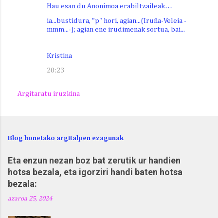
Hau esan du Anonimoa erabiltzaileak…
ia...bustidura, "p" hori, agian...(Iruña-Veleia -
mmm...-); agian ene irudimenak sortua, bai...
Kristina
20:23
Argitaratu iruzkina
Blog honetako argitalpen ezagunak
Eta enzun nezan boz bat zerutik ur handien
hotsa bezala, eta igorziri handi baten hotsa
bezala:
azaroa 25, 2024