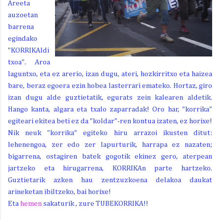
Areeta
auzoetan
barrena
egindako
"KORRIKAldi
txoa". Aroa
laguntxo, eta ez arerio, izan dugu, ateri, hozkirritxo eta haizea
bare, beraz egoera ezin hobea lasterrari emateko. Hortaz, giro
izan dugu alde guztietatik, egurats zein kalearen aldetik.
Hango kanta, algara eta txalo zaparradak! Oro har, "korrika"
egiteari ekitea beti ez da "koldar"-ren kontua izaten, ez horixe!
Nik neuk "korrika" egiteko hiru arrazoi ikusten ditut:
lehenengoa, zer edo zer lapurturik, harrapa ez nazaten;
bigarrena, ostagiren batek gogotik ekinez gero, aterpean
jartzeko eta hirugarrena, KORRIKAn parte hartzeko.
Guztietarik azken hau zentzuzkoena delakoa daukat
arineketan ibiltzeko, bai horixe!
Eta
hemen
sakaturik , zure TUBEKORRIKA!!