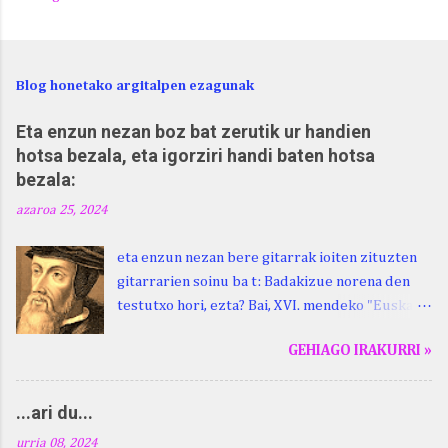
Blog honetako argitalpen ezagunak
Eta enzun nezan boz bat zerutik ur handien
hotsa bezala, eta igorziri handi baten hotsa
bezala:
azaroa 25, 2024
eta enzun nezan bere gitarrak ioiten zituzten
gitarrarien soinu ba t: Badakizue norena den
testutxo hori, ezta? Bai, XVI. mendeko "Euskara
Batua", Leizarragarena. Igorziri (ihurtziri,
GEHIAGO IRAKURRI »
justuri...) hitza berari ikasi genion aspaldixe.
Kontua da, beraren sorterrian, Beskoizen,
datorren larunbatean, hilak 28, omenaldia
...ari du...
egingo zaiola. Kristinak, blog honetako irakurle
urria 08, 2024