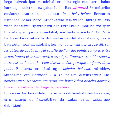
hego haizeak ipar mendebaldera bira egin eta harro baino
harroago astintzen ez gaitu, bada! Hau
afrontua
! Erronkariko
euskaran esaten zen moduan,
ipar beltz-beltza.
Bernardo
Estornes Lasak bere Erronkariko uskararen hiztegian jaso
zuen bezalaxe: "Iparrak iru dra Erronkarin: ipar beltza, ipar
fina eta ipar gorria (vendabal, nordeste y norte)".
Vendabal
berba erdaraz bitxia da. Batzuetan mendebala izaten da, beste
batzuetan ipar mendebala, hor nonbait,
vent d'aval
,
se dit, sur
les côtes, de Tout vent qui souffle de l'un des points compris entre
le nord-ouest et le sud-ouest, passant par l'ouest, surtout lorsque la
terre est au levant.
Le vent d'aval amène presque toujours de la
pluie.
Euskaraz ere baditugu
beheko haizeak.
Adibidez,
Mundakan eta Bermeon - a ze nolako olatutzarrak une
honetantxe!-
Noroesta eta oesta eta horiek dira beheko haizeak,
Eneko Barrutiaren hiztegiaren arabera.
Egia esan, Aezkoa aldeko hiztun euskaldunek dioten bezalaxe,
erru ematen du haizeak
!Hau da, zakar baino zakarrago
dabilkigu!