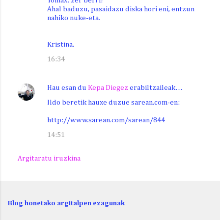
Tomax: zer berri?
Ahal baduzu, pasaidazu diska hori eni, entzun
nahiko nuke-eta.
Kristina.
16:34
Hau esan du
Kepa Diegez
erabiltzaileak…
Ildo beretik hauxe duzue sarean.com-en:
http://www.sarean.com/sarean/844
14:51
Argitaratu iruzkina
Blog honetako argitalpen ezagunak