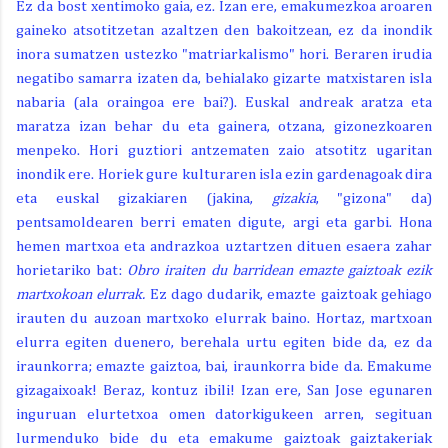
Ez da bost xentimoko gaia, ez. Izan ere, emakumezkoa aroaren
gaineko atsotitzetan azaltzen den bakoitzean, ez da inondik
inora sumatzen ustezko "matriarkalismo" hori. Beraren irudia
negatibo samarra izaten da, behialako gizarte matxistaren isla
nabaria (ala oraingoa ere bai?). Euskal andreak aratza eta
maratza izan behar du eta gainera, otzana, gizonezkoaren
menpeko. Hori guztiori antzematen zaio atsotitz ugaritan
inondik ere. Horiek gure kulturaren isla ezin gardenagoak dira
eta euskal gizakiaren (jakina,
gizakia
, "gizona" da)
pentsamoldearen berri ematen digute, argi eta garbi. Hona
hemen martxoa eta andrazkoa uztartzen dituen esaera zahar
horietariko bat:
Obro iraiten du barridean emazte gaiztoak ezik
martxokoan elurrak.
Ez dago dudarik, emazte gaiztoak gehiago
irauten du auzoan martxoko elurrak baino. Hortaz, martxoan
elurra egiten duenero, berehala urtu egiten bide da, ez da
iraunkorra; emazte gaiztoa, bai, iraunkorra bide da. Emakume
gizagaixoak! Beraz, kontuz ibili! Izan ere, San Jose egunaren
inguruan elurtetxoa omen datorkigukeen arren, segituan
lurmenduko bide du eta emakume gaiztoak gaiztakeriak