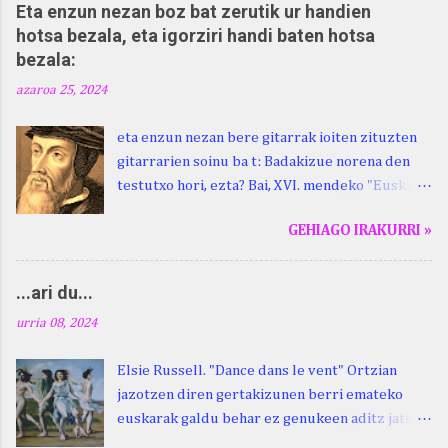
Eta enzun nezan boz bat zerutik ur handien
hotsa bezala, eta igorziri handi baten hotsa
bezala:
azaroa 25, 2024
eta enzun nezan bere gitarrak ioiten zituzten
gitarrarien soinu ba t: Badakizue norena den
testutxo hori, ezta? Bai, XVI. mendeko "Euskara
Batua", Leizarragarena. Igorziri (ihurtziri,
GEHIAGO IRAKURRI »
justuri...) hitza berari ikasi genion aspaldixe.
Kontua da, beraren sorterrian, Beskoizen,
datorren larunbatean, hilak 28, omenaldia
...ari du...
egingo zaiola. Kristinak, blog honetako irakurle
urria 08, 2024
finak eta Atturi aldeko euskara ikertzen
dabilenak eman digu haren berri. "Leizarraga
Elsie Russell. "Dance dans le vent" Ortzian
egun" izeneko omenaldia antolatu dute. Hauxe
jazotzen diren gertakizunen berri emateko
duzue Kristinari Henri Duhauk "igortziritako"
euskarak galdu behar ez genukeen aditz jator
programa: - 15.00 Ongi etorria (herriko
bat erabiltzen du euskalki guztietan,