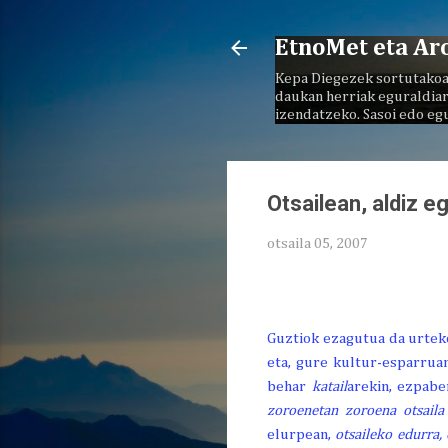
EtnoMet eta Ar
Kepa Diegezek sortutakoa
daukan herriak eguraldiar
izendatzeko. Sasoi edo eg
Otsailean, aldiz e
otsaila 05, 2007
Guztiok ezagutua da urteko
eta, gure kultur-esparruan
behar
katail
arekin, ezpabe
zoroenetan zoroena otsaila
elurpean,
otsaileko edurra,