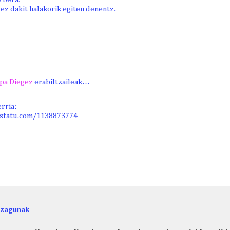
ez dakit halakorik egiten denentz.
pa Diegez
erabiltzaileak…
rria:
statu.com/1138873774
ezagunak