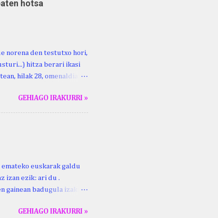
baten hotsa
ue norena den testutxo hori,
turi...) hitza berari ikasi
tean, hilak 28, omenaldia
ara ikertzen dabilenak eman
GEHIAGO IRAKURRI »
duzue Kristinari Henri
enrike Knörr: Leizarraga-
harritton : XVI. mendea.
ri emateko euskarak galdu
 izan ezik: ari du .
ren gainean badugula izaki
 ezinago eder hauek jaso
GEHIAGO IRAKURRI »
ak. Lodi ari du: ebi (euri)