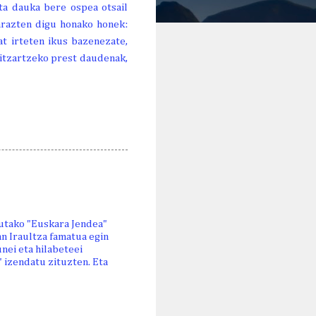
ta dauka bere ospea otsail
arazten digu honako honek:
bat irteten ikus bazenezate,
k itzartzeko prest daudenak,
tutako "Euskara Jendea"
an Iraultza famatua egin
nei eta hilabeteei
 izendatu zituzten. Eta