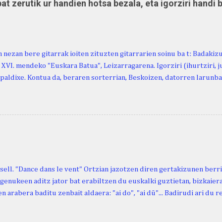
at zerutik ur handien hotsa bezala, eta igorziri handi 
 nezan bere gitarrak ioiten zituzten gitarrarien soinu ba t: Badakiz
, XVI. mendeko "Euskara Batua", Leizarragarena. Igorziri (ihurtziri, jus
paldixe. Kontua da, beraren sorterrian, Beskoizen, datorren larunba
iola. Kristinak, blog honetako irakurle finak eta Atturi aldeko eusk
n berri. "Leizarraga egun" izeneko omenaldia antolatu dute. Hauxe 
gortziritako" programa: - 15.00 Ongi etorria (herriko jantegian). - H
. - Urbistondo anderea: protestantismoa Euskal Herrian. - Piarres C
hork inguratzerik baleuka, badaki zer izango duen.
sell. "Dance dans le vent" Ortzian jazotzen diren gertakizunen ber
genukeen aditz jator bat erabiltzen du euskalki guztietan, bizkaieraz
n arabera baditu zenbait aldaera: "ai do", "ai dü"... Badirudi ari du 
natura bera ostagiak gobernatzen dituena. Adibidez, honako esapide
ardul ari du. (Euria). Mujika Josefa Martina . Neronek or-emen entzun