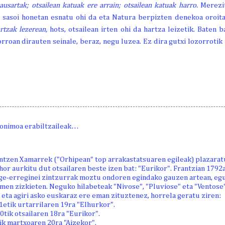
ausartak; otsailean katuak ere arrain; otsailean katuak harro.
Merezi
sasoi honetan esnatu ohi da eta Natura berpizten denekoa oroit
rtzak lezerean,
hots, otsailean irten ohi da hartza leizetik. Baten 
orroan dirauten seinale, beraz, negu luzea. Ez dira gutxi lozorroti
onimoa erabiltzaileak…
intzen Xamarrek ("Orhipean" top arrakastatsuaren egileak) plazara
hor aurkitu dut otsailaren beste izen bat: "Eurikor". Frantzian 1792
ge-erreginei zintzurrak moztu ondoren egindako gauzen artean, egu
men zizkieten. Neguko hilabeteak "Nivose", "Pluviose" eta "Ventose"
 eta agiri asko euskaraz ere eman zituztenez, horrela geratu ziren:
1etik urtarrilaren 19ra "Elhurkor".
20tik otsailaren 18ra "Eurikor".
tik martxoaren 20ra "Aizekor".