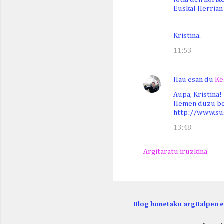
Euskal Herrian 
Kristina.
11:53
Hau esan du
Ke
Aupa, Kristina!
Hemen duzu be
http://www.su
13:48
Argitaratu iruzkina
Blog honetako argitalpen 