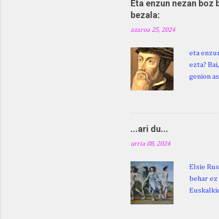
Eta enzun nezan boz b
bezala:
azaroa 25, 2024
eta enzun
ezta? Bai
genion as
egingo za
digu hare
Duhauk "i
Lazarraga
...ari du...
Beraz, ne
urria 08, 2024
Elsie Rus
behar ez 
Euskalkie
bat edo 
ditugu: M