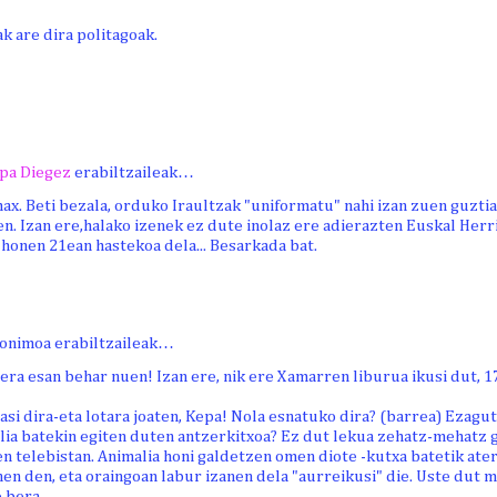
k are dira politagoak.
pa Diegez
erabiltzaileak…
ax. Beti bezala, orduko Iraultzak "uniformatu" nahi izan zuen guztia
n. Izan ere,halako izenek ez dute inolaz ere adierazten Euskal Herr
honen 21ean hastekoa dela... Besarkada bat.
onimoa erabiltzaileak…
era esan behar nuen! Izan ere, nik ere Xamarren liburua ikusi dut, 1
asi dira-eta lotara joaten, Kepa! Nola esnatuko dira? (barrea) Ezagu
lia batekin egiten duten antzerkitxoa? Ez dut lekua zehatz-mehatz 
n telebistan. Animalia honi galdetzen omen diote -kutxa batetik ater
en den, eta oraingoan labur izanen dela "aurreikusi" die. Uste dut m
e bera.