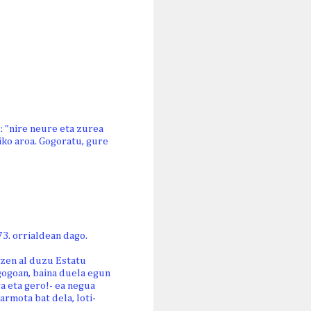
: "nire neure eta zurea
iko aroa. Gogoratu, gure
73. orrialdean dago.
tzen al duzu Estatu
gogoan, baina duela egun
a eta gero!- ea negua
armota bat dela, loti-