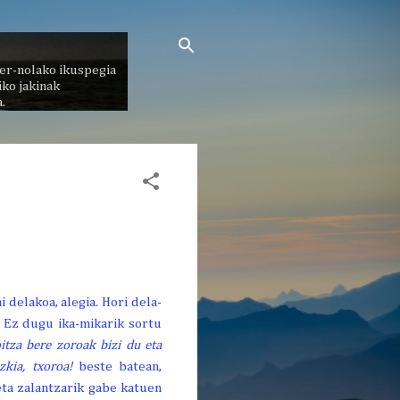
er-nolako ikuspegia
ko jakinak
.
delakoa, alegia. Hori dela-
. Ez dugu ika-mikarik sortu
itza bere zoroak bizi du eta
uzkia, txoroa!
beste batean,
eta zalantzarik gabe katuen