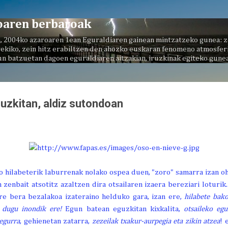
Saltatu eta joan eduki nagusira
oaren berbaroak
, 2004ko azaroaren 1ean Eguraldiaren gainean mintzatzeko gunea: z
ekiko, zein hitz erabiltzen den ahozko euskaran fenomeno atmosferi
un batzuetan dagoen eguraldiaren aitzakian, iruzkinak egiteko gunea
guzkitan, aldiz sutondoan
 hilabeterik laburrenak nolako ospea duen, "zoro" samarra izan ohi 
 zenbait atsotitz azaltzen dira otsailaren izaera bereziari loturik
re bera bezalakoa izateraino helduko gara, izan ere,
hilabete bako
 dugu inondik ere!
Egun batean eguzkitan kixkalita,
otsaileko eg
 egurra
, gehienetan zatarra,
zezeilak txakur-aurpegia eta zikin atzea
! 