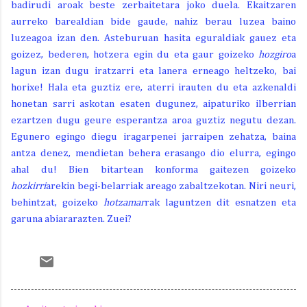
badirudi aroak beste zerbaitetara joko duela. Ekaitzaren
aurreko barealdian bide gaude, nahiz berau luzea baino
luzeagoa izan den. Asteburuan hasita eguraldiak gauez eta
goizez, bederen, hotzera egin du eta gaur goizeko
hozgiro
a
lagun izan dugu iratzarri eta lanera erneago heltzeko, bai
horixe! Hala eta guztiz ere, aterri irauten du eta azkenaldi
honetan sarri askotan esaten dugunez, aipaturiko ilberrian
ezartzen dugu geure esperantza aroa guztiz negutu dezan.
Egunero egingo diegu iragarpenei jarraipen zehatza, baina
antza denez, mendietan behera erasango dio elurra, egingo
ahal du! Bien bitartean konforma gaitezen goizeko
hozkirri
arekin begi-belarriak areago zabaltzekotan. Niri neuri,
behintzat, goizeko
hotzamar
rak laguntzen dit esnatzen eta
garuna abiararazten. Zuei?