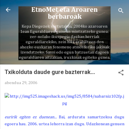
Saltatu eta joan eduki nagusira
EtnoMet eta Aroaren
berbaroak
Kepa Diegezek sortutakoa, 2004ko azaroaren
1ean Eguraldiaren gainean mintzatzeko gunea:
zer-nolako ikuspegia daukan herriak
eguraldiarekiko, zein hitz erabiltzen den
ahozko euskaran fenomeno atmosferiko jakinak
izendatzeko. Sasoi edo egun batzuetan dagoen
eguraldiaren aitzakian, iruzkinak egiteko gunea.
Txikolduta daude gure bazterrak...
abendua 29, 2006
euririk egiten ez duenean...
Bai, arduratu samartzekoa dugu
egoera hau. 2006. urtea lehorra izan dugu. Udazkenean genuen