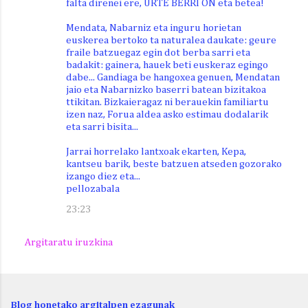
falta direnei ere, URTE BERRI ON eta betea!
Mendata, Nabarniz eta inguru horietan
euskerea bertoko ta naturalea daukate: geure
fraile batzuegaz egin dot berba sarri eta
badakit: gainera, hauek beti euskeraz egingo
dabe... Gandiaga be hangoxea genuen, Mendatan
jaio eta Nabarnizko baserri batean bizitakoa
ttikitan. Bizkaieragaz ni berauekin familiartu
izen naz, Forua aldea asko estimau dodalarik
eta sarri bisita...
Jarrai horrelako lantxoak ekarten, Kepa,
kantseu barik, beste batzuen atseden gozorako
izango diez eta...
pellozabala
23:23
Argitaratu iruzkina
Blog honetako argitalpen ezagunak