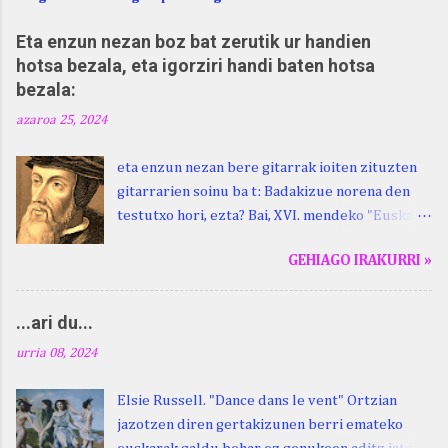
Eta enzun nezan boz bat zerutik ur handien
hotsa bezala, eta igorziri handi baten hotsa
bezala:
azaroa 25, 2024
eta enzun nezan bere gitarrak ioiten zituzten
gitarrarien soinu ba t: Badakizue norena den
testutxo hori, ezta? Bai, XVI. mendeko "Euskara
Batua", Leizarragarena. Igorziri (ihurtziri,
GEHIAGO IRAKURRI »
justuri...) hitza berari ikasi genion aspaldixe.
Kontua da, beraren sorterrian, Beskoizen,
datorren larunbatean, hilak 28, omenaldia
...ari du...
egingo zaiola. Kristinak, blog honetako irakurle
urria 08, 2024
finak eta Atturi aldeko euskara ikertzen
dabilenak eman digu haren berri. "Leizarraga
Elsie Russell. "Dance dans le vent" Ortzian
egun" izeneko omenaldia antolatu dute. Hauxe
jazotzen diren gertakizunen berri emateko
duzue Kristinari Henri Duhauk "igortziritako"