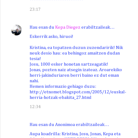
*****************************
23:17
Hau esan du
Kepa Diegez
erabiltzaileak…
Eskerrik asko, hiruoi!
Kristina, ea topatzen duzun zuzendaririk! Nik
neuk desio hau: ea behingoz amaitzen dudan
tesia!
Josu, 1000 esker honetan sartzeagatik!
Jonas, pozten naiz atsegin izateaz. Aroarekiko
herri-jakinduriaren berri baino ez dut eman
nahi.
Hemen informazio gehiago duzu:
http://etnomet.blogspot.com/2005/12/euskal-
herria-hotzak-ebakita_27.html
12:34
Hau esan du Anonimoa erabiltzaileak…
Aupa koadrilla: Kristina, Josu, Jonas, Kepa eta