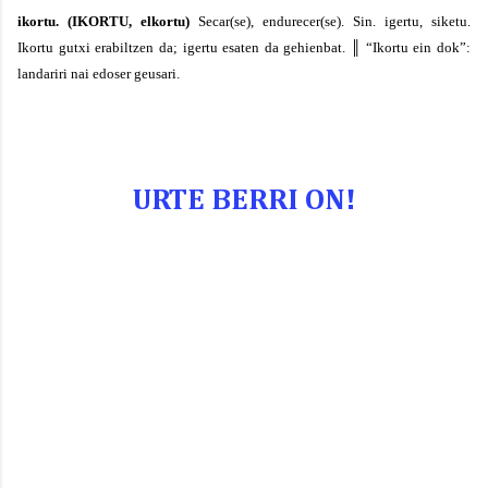
ikortu.
(IKORTU, elkortu)
Secar(se), endurecer(se).
Sin.
igertu, siketu.
Ikortu
gutxi erabiltzen da;
igertu
esaten da gehienbat.
║
“Ikortu ein dok”:
landariri nai
edoser geusari.
URTE BERRI ON!