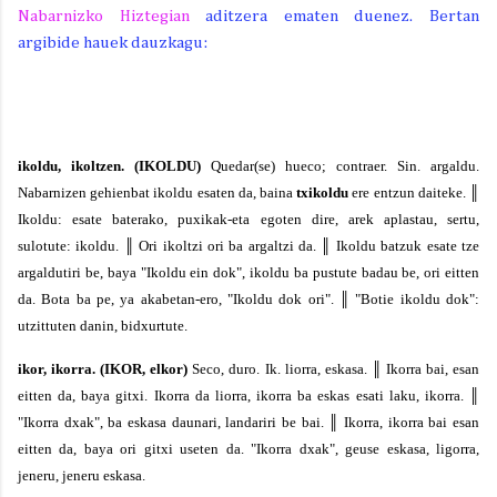
Nabarnizko Hiztegian
aditzera ematen duenez. Bertan
argibide hauek dauzkagu:
ikoldu, ikoltzen.
(IKOLDU)
Quedar(se) hueco;
contraer. Sin.
argaldu.
Nabarnizen gehienbat
ikoldu
esaten da, baina
txikoldu
ere entzun daiteke.
║
Ikoldu:
esate baterako, puxikak-eta egoten dire, arek aplastau,
sertu,
sulotute: ikoldu.
║
Ori ikoltzi ori ba argaltzi da.
║
Ikoldu batzuk esate tze
argaldutiri be, baya "Ikoldu
ein dok", ikoldu ba pustute badau be, ori eitten
da.
Bota ba pe, ya akabetan-ero, "Ikoldu dok ori".
║
"Botie
ikoldu dok":
utzittuten danin, bidxurtute.
ikor, ikorra.
(IKOR, elkor)
Seco, duro. Ik.
liorra,
eskasa.
║
Ikorra bai, esan
eitten da, baya gitxi. Ikorra
da liorra, ikorra ba eskas esati laku, ikorra.
║
"Ikorra
dxak", ba eskasa daunari, landariri be bai.
║
Ikorra,
ikorra bai esan
eitten da, baya ori gitxi useten da.
"Ikorra dxak", geuse eskasa, ligorra,
jeneru, jeneru
eskasa.