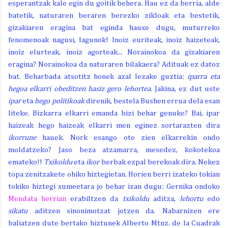
esperantzak kale egin du goitik behera. Hau ez da berria, alde
batetik, naturaren beraren berezko zikloak eta bestetik,
gizakiaren eragina bat eginda hauxe dugu, muturreko
fenomenoak nagusi, lagunok! Inoiz euriteak, inoiz haizeteak,
inoiz elurteak, inoiz agorteak... Norainokoa da gizakiaren
eragina? Norainokoa da naturaren bilakaera? Adituak ez datoz
bat. Beharbada atsotitz honek azal lezake guztia:
iparra eta
hegoa elkarri obeditzen hasiz gero lehortea.
Jakina, ez dut uste
ipar
eta
hego politikoak
direnik, bestela Bushen errua dela esan
liteke. Bizkarra elkarri emanda bizi behar genuke? Bai, ipar
haizeak hego haizeak elkarri men eginez sortarazten dira
ikorrune
hauek. Nork esango ote zien elkarrekin ondo
moldatzeko? Jaso beza atzamarra, mesedez, kokotekoa
emateko!!
Txikoldu
eta
ikor
berbak ezpal berekoak dira. Nekez
topa zenitzakete ohiko hiztegietan. Horien berri izateko tokian
tokiko hiztegi xumeetara jo behar izan dugu: Gernika ondoko
Mendata herrian
erabiltzen da
txikoldu
aditza,
lehortu
edo
sikatu
aditzen sinonimotzat jotzen da. Nabarnizen ere
baliatzen dute bertako hiztunek Alberto Mtnz. de la Cuadrak