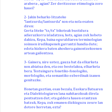
arabera-, agian? Zer deritzozue etimologia zoro
hauei?
2- Jakin beharko litzateke
“lantzurda/lantxurda” non eta nola esaten
diren:
Gerta liteke “tz/tx” bikoteak bustidura
adierazkorra isladatzea, hots, agian zuk hobeto
dakizu, Kepa, baina eguraldiaren terminologian
soinuen irudikapenek garrantzi handia dute;
edota hizkera baten ahoskera gainontzekoenen
artean gailentzea.
3- Gainera, nire ustez, gauza bat da elkarketa
non abiatua den, eta oso bestelakoa, elkarketa
bera. Testuinguru fonetiko-fonologiko,
morfologiko, eta semantiko ezberdinak izanen
genituzke.
Honetan guztian, esan bezala, Euskara Batuaren
eta Dialektologiaren lana nahitaezkoak direla
pentsatzen dut; eta galdera hauen erantzun
batzuk, Kepa, zuk emanen dizkizguzu zeure lan
dotore horretan, ezta?