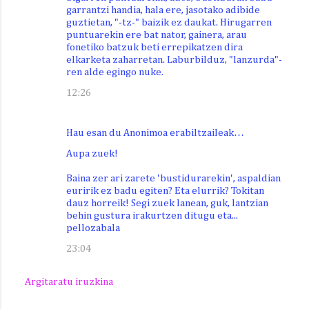
garrantzi handia, hala ere, jasotako adibide
guztietan, "-tz-" baizik ez daukat. Hirugarren
puntuarekin ere bat nator, gainera, arau
fonetiko batzuk beti errepikatzen dira
elkarketa zaharretan. Laburbilduz, "lanzurda"-
ren alde egingo nuke.
12:26
Hau esan du Anonimoa erabiltzaileak…
Aupa zuek!
Baina zer ari zarete 'bustidurarekin', aspaldian
euririk ez badu egiten? Eta elurrik? Tokitan
dauz horreik! Segi zuek lanean, guk, lantzian
behin gustura irakurtzen ditugu eta...
pellozabala
23:04
Argitaratu iruzkina