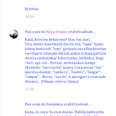
Kristina.
18:54
Hau esan du
Kepa Diegez
erabiltzaileak…
Kaixi, Kristina nekaezina! (kar, kar, kar)
Tira, kontu fonetikoak direla-eta, "laino" baino
lehen, badirudi "lano" genuela eta elkarketetan
sarritan bi silabako hitzek azken bokala galtzen
dutela silababakar bihurtzeko. Adibidez, begi-
>bet; ogi->ot... Hortaz, zentzuzkoa izango
litzateke "lan+zurda" izatea. Corpusean "lan-"
mordoa daukat: "lanbera", "lanbro", "langar",
"lanpar"... Beraz, "zurda"-k antzigarra esan nahi
duenez... (Diman, ostera, lainoa)
13:00
Hau esan du Anonimoa erabiltzaileak…
Kepa, zu zara 'ta esan duena "Baldin lantxurda