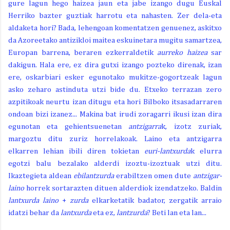
gure lagun hego haizea jaun eta jabe izango dugu Euskal
Herriko bazter guztiak harrotu eta nahasten. Zer dela-eta
aldaketa hori? Bada, lehengoan komentatzen genuenez, askitxo
da Azoreetako antizikloi maitea eskuinetara mugitu samartzea,
Europan barrena, beraren ezkerraldetik
aurreko haizea
sar
dakigun. Hala ere, ez dira gutxi izango pozteko direnak, izan
ere, oskarbiari esker egunotako mukitze-gogortzeak lagun
asko zeharo astinduta utzi bide du. Etxeko terrazan zero
azpitikoak neurtu izan ditugu eta hori Bilboko itsasadarraren
ondoan bizi izanez... Makina bat irudi zoragarri ikusi izan dira
egunotan eta gehientsuenetan
antzigarra
k, izotz zuriak,
margoztu ditu zuriz horrelakoak. Laino eta antzigarra
elkarren lehian ibili diren tokietan
euri-lantxurda
k elurra
egotzi balu bezalako alderdi izoztu-izoztuak utzi ditu.
Ikaztegieta aldean
ebilantzurda
erabiltzen omen dute
antzigar-
laino
horrek sortarazten dituen alderdiok izendatzeko. Baldin
lantxurda
laino
+
zurda
elkarketatik badator, zergatik arraio
idatzi behar da
lantxurda
eta ez,
lantzurda
? Beti lan eta lan...