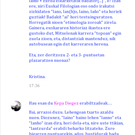
laino + zurda elkarketatik badator[...]", e? Izan
ere, niri Euskal Filologian oso ondo irakatsi
zizkidaten "lano, lan(h)o, laino, laño" eta horiek
guztiak! Badakit "ai" hori testuinguratzen.
Horregatik nioen "etimologia zoroak" zirela.
Gainera, euskararen historiaz ikastea ere
gustoko dut, Mitxelenak karrera "topoan" egin
zuela zioen, eta, distantziak mantenduz, nik
autobusean egin dut karreraren herena.
Eta, zer deritzozu 2- eta 3- puntuetan
plazaratzen nuenaz?
Kristina.
17:36
Hau esan du
Kepa Diegez
erabiltzaileak…
Bai, arrazoi duzu. Lehengoan txarto azaldu
nuen. Diozunez, "laino" baino lehen "lanno" eta
"lanho" izan dira, hori dela-eta, nire uste ttikian,
"lantzurda" erabili beharko litzateke. Zure
bigarren puntuarekin, ados, bustidurak badu