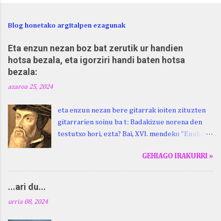
Blog honetako argitalpen ezagunak
Eta enzun nezan boz bat zerutik ur handien
hotsa bezala, eta igorziri handi baten hotsa
bezala:
azaroa 25, 2024
eta enzun nezan bere gitarrak ioiten zituzten
gitarrarien soinu ba t: Badakizue norena den
testutxo hori, ezta? Bai, XVI. mendeko "Euskara
Batua", Leizarragarena. Igorziri (ihurtziri,
GEHIAGO IRAKURRI »
justuri...) hitza berari ikasi genion aspaldixe.
Kontua da, beraren sorterrian, Beskoizen,
datorren larunbatean, hilak 28, omenaldia
...ari du...
egingo zaiola. Kristinak, blog honetako irakurle
urria 08, 2024
finak eta Atturi aldeko euskara ikertzen
dabilenak eman digu haren berri. "Leizarraga