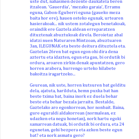
uste dut, nahasmen dezente daukatela beren
itzalean. 'Gauerdia', 'mezako garaia', Erramu
eguna, Gabon-Eguberri eguna (gaueko meza
baita hor ere), hauen osteko egunak, urtearen
hasierakoak... nik ustem zotalegun benetakoak,
oraindik ere Gaztela aldean erreparatzen
dituztenak abuztukoak direla. Beroietaz abal
idatzi nuen Naturaren Mintzoan, abuztuaren
3an, ILEGUNAK eta beste deitura dituztela eta.
Gaztelan 26ren bat egun egon ohi dira dena
aztertu eta idazten, egun eta gau, bi ordutik bi
ordura, aroaren zirkin denak apuntatzen, gero
horren arabera, hurrengo urteko hilabete
bakoitza iragartzeko...
Geurean, nik uste, horren kutsuren bat gelditu
dela, ajatuta, harilduta, hemn puxka bat han
beste txima bat, baina inork ez duela behar
beste eta behar bezala jarraitu. Bestalde,
Gaztelako aro egonkorrean, hor nonbait. Baina,
gure eguraldi aldakorrean (normalean, ez
udazken eta negu honetan), nork hartu egoki
samarrean datuak, bi ordutik bi ordura, eta 24
egunetan, gehi bezpera eta azken beste egun
bat? eta nork asmatu gero?