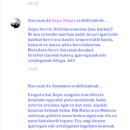
19:22
Hau esan du
Kepa Diegez
erabiltzaileak…
Aupa, berriz, Kristina unaezina (kar, kar,kar)!
Ni neu ia betiko martxan nabil. Aroari igartzeko
hainbat herri-era daude, tenporetatik hasita,
baina ni ez nauzu aditu horrelakoetan.
Metodoen berri, bai eman dezaket.
Urteberriarekin batera, igarregunak edo
zotalegunak ditugu. Adi!
13:07
Hau esan du Anonimoa erabiltzaileak…
Ezagutu bai, Kepa, ezagutu izan dituzte
honelako eguraldi pista modukoak, baina
aztertu eta kasu egin ez dut uste, aspaldi
honetan behinik behin. Nik Naturaren Mintzoa
lantzean, galdetu nuen hemen inguruan eta, ez
nuen baiezkorik topatu. Eta, ongi diozun
igarregun edo zotalegunei dagokien kontuak,