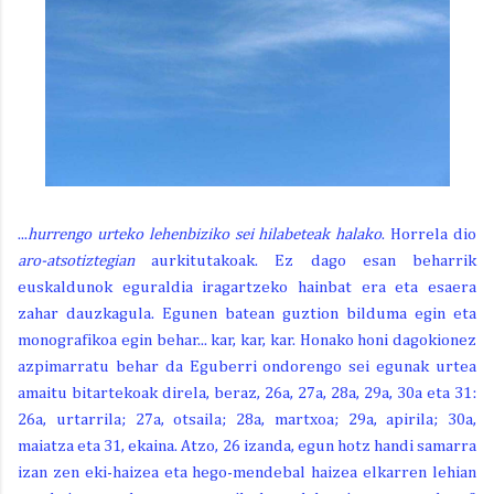
...
hurrengo urteko lehenbiziko sei hilabeteak halako
. Horrela dio
aro-atsotiztegian
aurkitutakoak. Ez dago esan beharrik
euskaldunok eguraldia iragartzeko hainbat era eta esaera
zahar dauzkagula. Egunen batean guztion bilduma egin eta
monografikoa egin behar... kar, kar, kar. Honako honi dagokionez
azpimarratu behar da Eguberri ondorengo sei egunak urtea
amaitu bitartekoak direla, beraz, 26a, 27a, 28a, 29a, 30a eta 31:
26a, urtarrila; 27a, otsaila; 28a, martxoa; 29a, apirila; 30a,
maiatza eta 31, ekaina. Atzo, 26 izanda, egun hotz handi samarra
izan zen eki-haizea eta hego-mendebal haizea elkarren lehian