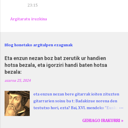
23:15
Argitaratu iruzkina
Blog honetako argitalpen ezagunak
Eta enzun nezan boz bat zerutik ur handien
hotsa bezala, eta igorziri handi baten hotsa
bezala:
azaroa 25, 2024
eta enzun nezan bere gitarrak ioiten zituzten
gitarrarien soinu ba t: Badakizue norena den
testutxo hori, ezta? Bai, XVI. mendeko "Euskara
Batua", Leizarragarena. Igorziri (ihurtziri,
GEHIAGO IRAKURRI »
justuri...) hitza berari ikasi genion aspaldixe.