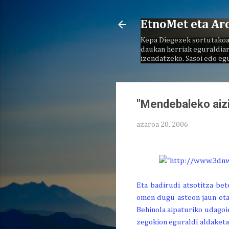
EtnoMet eta Ar
Kepa Diegezek sortutakoa
daukan herriak eguraldiar
izendatzeko. Sasoi edo eg
"Mendebaleko aizi
azaroa 20, 2006
Eta badirudi atsotitza bet
omen dugu asteon jaun eta
Behinola aipaturiko udagoi
zegokion eguraldi aldaketa 