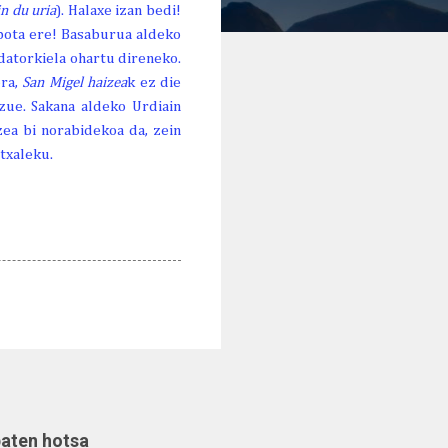
in du uria
). Halaxe izan bedi!
, bota ere! Basaburua aldeko
datorkiela ohartu direneko.
era,
San Migel haizea
k ez die
zue. Sakana aldeko Urdiain
zea bi norabidekoa da, zein
Etxaleku.
baten hotsa