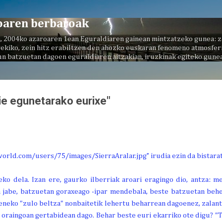
Saltatu eta joan eduki nagusira
oaren berbaroak
, 2004ko azaroaren 1ean Eguraldiaren gainean mintzatzeko gunea: z
ekiko, zein hitz erabiltzen den ahozko euskaran fenomeno atmosferi
un batzuetan dagoen eguraldiaren aitzakian, iruzkinak egiteko gunea
e egunetarako eurixe"
eko dela. Izan ere, gaurko ilberriak aroari eragingo dio, antza:
 jabe, batzuetan goraxeago -ipar mendebala, beste batzuetan beh
eneko "zulo beltza" nonbaitetik lehertu beharrean dagoenez, zalantz
oraingoan gertabidean dago. Behar beste euri ekarriko ote digu? "T