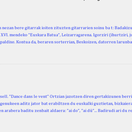
 nezan bere gitarrak ioiten zituzten gitarrarien soinu ba t: Badakiz
, XVI. mendeko "Euskara Batua", Leizarragarena. Igorziri (ihurtziri, jus
paldixe. Kontua da, beraren sorterrian, Beskoizen, datorren larunba
iola. Kristinak, blog honetako irakurle finak eta Atturi aldeko eusk
n berri. "Leizarraga egun" izeneko omenaldia antolatu dute. Hauxe 
gortziritako" programa: - 15.00 Ongi etorria (herriko jantegian). - H
. - Urbistondo anderea: protestantismoa Euskal Herrian. - Piarres C
hork inguratzerik baleuka, badaki zer izango duen.
sell. "Dance dans le vent" Ortzian jazotzen diren gertakizunen ber
genukeen aditz jator bat erabiltzen du euskalki guztietan, bizkaieraz
n arabera baditu zenbait aldaera: "ai do", "ai dü"... Badirudi ari du 
natura bera ostagiak gobernatzen dituena. Adibidez, honako esapide
ardul ari du. (Euria). Mujika Josefa Martina . Neronek or-emen entzun
... Oñatibia Manuel . Bible Saindua. (Duvoisin). 1859. Ebiya bizitzen ari