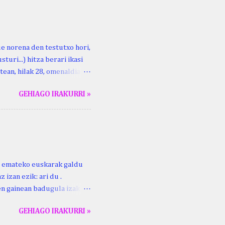
ue norena den testutxo hori,
turi...) hitza berari ikasi
tean, hilak 28, omenaldia
ara ikertzen dabilenak eman
GEHIAGO IRAKURRI »
duzue Kristinari Henri
enrike Knörr: Leizarraga-
harritton : XVI. mendea.
ri emateko euskarak galdu
 izan ezik: ari du .
ren gainean badugula izaki
 ezinago eder hauek jaso
GEHIAGO IRAKURRI »
ak. Lodi ari du: ebi (euri)
 du .... Mujika Josefa