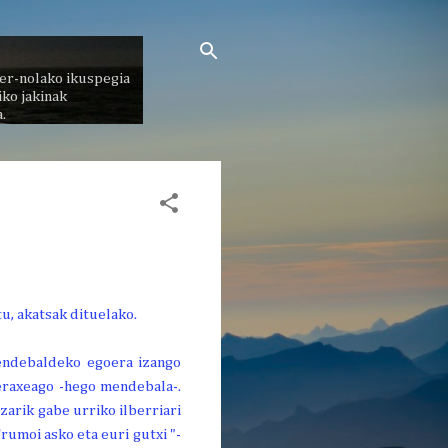
er-nolako ikuspegia
ko jakinak
.
 mendebaldeko egoera izango
eraxeago -hego mendebala-.
arik gabe urriko ilberriari
rumoi asko eta euri gutxi "-