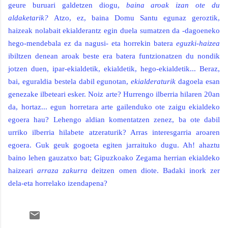
geure buruari galdetzen diogu,
baina aroak izan ote du
aldaketarik?
Atzo, ez, baina Domu Santu egunaz geroztik,
haizeak nolabait ekialderantz egin duela sumatzen da -dagoeneko
hego-mendebala ez da nagusi- eta horrekin batera
eguzki-haizea
ibiltzen denean aroak beste era batera funtzionatzen du nondik
jotzen duen, ipar-ekialdetik, ekialdetik, hego-ekialdetik... Beraz,
bai, eguraldia bestela dabil egunotan,
ekialderaturik
dagoela esan
genezake ilbeteari esker. Noiz arte? Hurrengo ilberria hilaren 20an
da, hortaz... egun horretara arte gailenduko ote zaigu ekialdeko
egoera hau? Lehengo aldian komentatzen zenez, ba ote dabil
urriko ilberria hilabete atzeraturik? Arras interesgarria aroaren
egoera. Guk geuk gogoeta egiten jarraituko dugu. Ah! ahaztu
baino lehen gauzatxo bat; Gipuzkoako Zegama herrian ekialdeko
haizeari
arraza zakurra
deitzen omen diote. Badaki inork zer
dela-eta horrelako izendapena?