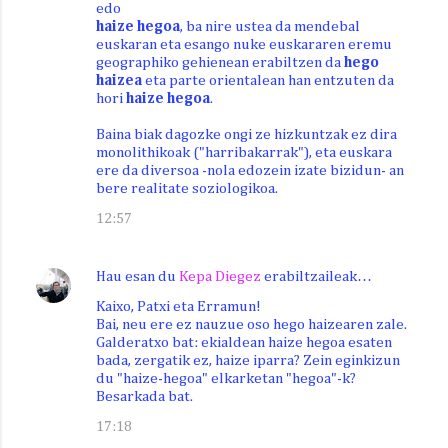
edo
haize hegoa
, ba nire ustea da mendebal
euskaran eta esango nuke euskararen eremu
geographiko gehienean erabiltzen da
hego
haizea
eta parte orientalean han entzuten da
hori
haize hegoa
.
Baina biak dagozke ongi ze hizkuntzak ez dira
monolithikoak ("harribakarrak"), eta euskara
ere da diversoa -nola edozein izate bizidun- an
bere realitate soziologikoa.
12:57
Hau esan du
Kepa Diegez
erabiltzaileak…
Kaixo, Patxi eta Erramun!
Bai, neu ere ez nauzue oso hego haizearen zale.
Galderatxo bat: ekialdean haize hegoa esaten
bada, zergatik ez, haize iparra? Zein eginkizun
du "haize-hegoa" elkarketan "hegoa"-k?
Besarkada bat.
17:18