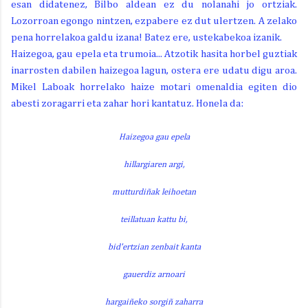
esan didatenez, Bilbo aldean ez du nolanahi jo ortziak.
Lozorroan egongo nintzen, ezpabere ez dut ulertzen. A zelako
pena horrelakoa galdu izana! Batez ere, ustekabekoa izanik.
Haizegoa, gau epela eta trumoia... Atzotik hasita horbel guztiak
inarrosten dabilen haizegoa lagun, ostera ere udatu digu aroa.
Mikel Laboak horrelako haize motari omenaldia egiten dio
abesti zoragarri eta zahar hori kantatuz. Honela da:
Haizegoa gau epela
hillargiaren argi,
mutturdiñak leihoetan
teillatuan kattu bi,
bid'ertzian zenbait kanta
gauerdiz arnoari
hargaiñeko sorgiñ zaharra