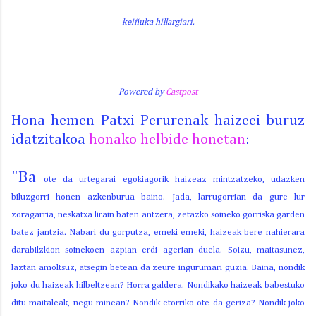
keiñuka hillargiari.
Powered by
Castpost
Hona hemen Patxi Perurenak haizeei buruz
idatzitakoa
honako helbide honetan
:
"Ba
ote da urtegarai egokiagorik haizeaz mintzatzeko, udazken
biluzgorri honen azkenburua baino. Jada, larrugorrian da gure lur
zoragarria, neskatxa lirain baten antzera, zetazko soineko gorriska garden
batez jantzia. Nabari du gorputza, emeki emeki, haizeak bere nahierara
darabilzkion soinekoen azpian erdi agerian duela. Soizu, maitasunez,
laztan amoltsuz, atsegin betean da zeure ingurumari guzia. Baina, nondik
joko du haizeak hilbeltzean? Horra galdera. Nondikako haizeak babestuko
ditu maitaleak, negu minean? Nondik etorriko ote da geriza? Nondik joko