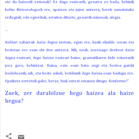
ote du haizerik eztienak? Ez dago esatearik, gezurra ez bada, behinik
behin Meteorologoek ere, apaizen eta jujen antzera, berek asmatutako
erdiegiak, edo egierdiak, erraiten dituzte, gezurrik minenak, alegia.
...
Koblari zaharrak
haize hegoa
ziotsan, egun ere, kasik ekialde osoan eta
bestetan ere esan ohi den antzera. Nik, neuk, zuzenago deritzot
haize
hegoa
esateari,
hego haizea
esateari baino, gramatikaren bide estuetarik
joez gero, behintzat. Baina, ezin esan bata ongi eta bestea gaizki
leudekeenik; nik, eta beste askok, betidanik
hego haizea
esan badugu ere.
Epaiketa zorrotzik gabe, beraz, biak ontzat emanen ditugu. Konforme!"
Zuek, zer darabilzue hego haizea ala haize
hegoa?