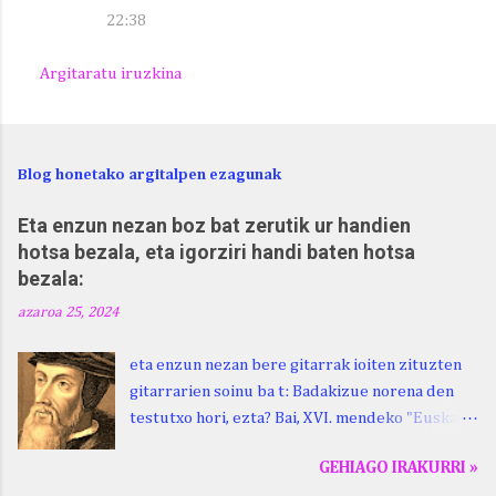
22:38
Argitaratu iruzkina
Blog honetako argitalpen ezagunak
Eta enzun nezan boz bat zerutik ur handien
hotsa bezala, eta igorziri handi baten hotsa
bezala:
azaroa 25, 2024
eta enzun nezan bere gitarrak ioiten zituzten
gitarrarien soinu ba t: Badakizue norena den
testutxo hori, ezta? Bai, XVI. mendeko "Euskara
Batua", Leizarragarena. Igorziri (ihurtziri,
GEHIAGO IRAKURRI »
justuri...) hitza berari ikasi genion aspaldixe.