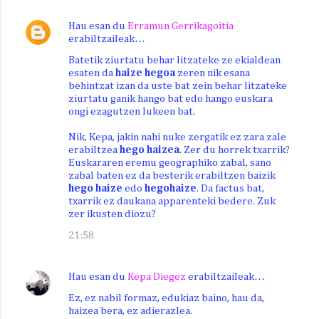
Hau esan du
Erramun Gerrikagoitia
erabiltzaileak…
Batetik ziurtatu behar litzateke ze ekialdean
esaten da
haize hegoa
zeren nik esana
behintzat izan da uste bat zein behar litzateke
ziurtatu ganik hango bat edo hango euskara
ongi ezagutzen lukeen bat.
Nik, Kepa, jakin nahi nuke zergatik ez zara zale
erabiltzea
hego haizea
. Zer du horrek txarrik?
Euskararen eremu geographiko zabal, sano
zabal baten ez da besterik erabiltzen baizik
hego haize
edo
hegohaize
. Da factus bat,
txarrik ez daukana apparenteki bedere. Zuk
zer ikusten diozu?
21:58
Hau esan du
Kepa Diegez
erabiltzaileak…
Ez, ez nabil formaz, edukiaz baino, hau da,
haizea bera, ez adierazlea.