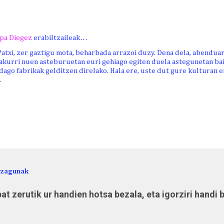
pa Diegez
erabiltzaileak…
Patxi, zer gaztigu mota, beharbada arrazoi duzy. Dena dela, abenduar
rakurri nuen asteburuetan euri gehiago egiten duela astegunetan ba
ago fabrikak gelditzen direlako. Hala ere, uste dut gure kulturan e
.
ezagunak
at zerutik ur handien hotsa bezala, eta igorziri handi 