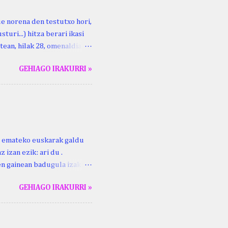
ue norena den testutxo hori,
turi...) hitza berari ikasi
tean, hilak 28, omenaldia
ara ikertzen dabilenak eman
GEHIAGO IRAKURRI »
duzue Kristinari Henri
enrike Knörr: Leizarraga-
harritton : XVI. mendea.
ri emateko euskarak galdu
 izan ezik: ari du .
ren gainean badugula izaki
 ezinago eder hauek jaso
GEHIAGO IRAKURRI »
ak. Lodi ari du: ebi (euri)
 du .... Mujika Josefa
gutxikoa). Mujika Josefa
ari du , ta sartzen da