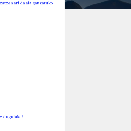
zatzen ari da ala gauzatuko
 ez dugulako?