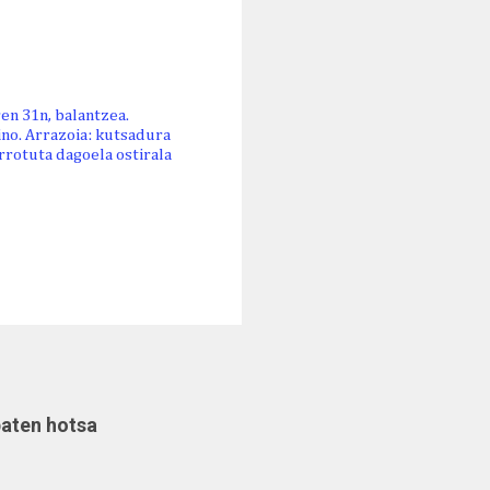
en 31n, balantzea.
ino. Arrazoia: kutsadura
rrotuta dagoela ostirala
baten hotsa