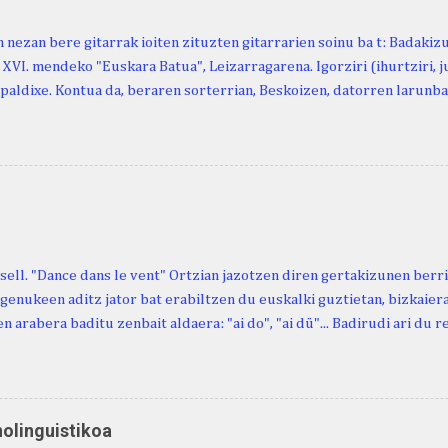
 nezan bere gitarrak ioiten zituzten gitarrarien soinu ba t: Badakiz
, XVI. mendeko "Euskara Batua", Leizarragarena. Igorziri (ihurtziri, jus
paldixe. Kontua da, beraren sorterrian, Beskoizen, datorren larunba
iola. Kristinak, blog honetako irakurle finak eta Atturi aldeko eusk
n berri. "Leizarraga egun" izeneko omenaldia antolatu dute. Hauxe 
gortziritako" programa: - 15.00 Ongi etorria (herriko jantegian). - H
. - Urbistondo anderea: protestantismoa Euskal Herrian. - Piarres C
hork inguratzerik baleuka, badaki zer izango duen.
sell. "Dance dans le vent" Ortzian jazotzen diren gertakizunen ber
genukeen aditz jator bat erabiltzen du euskalki guztietan, bizkaieraz
n arabera baditu zenbait aldaera: "ai do", "ai dü"... Badirudi ari du 
natura bera ostagiak gobernatzen dituena. Adibidez, honako esapide
ardul ari du. (Euria). Mujika Josefa Martina . Neronek or-emen entzun
... Oñatibia Manuel . Bible Saindua. (Duvoisin). 1859. Ebiya bizitzen ari
 Neronek or-emen entzunak. Gexala ari du ... Ebi maxkala . (Ebi indar 
nolinguistikoa
 Neronek or-emen entzunak. Euri txe au da okerrena... Ezerez bezela 