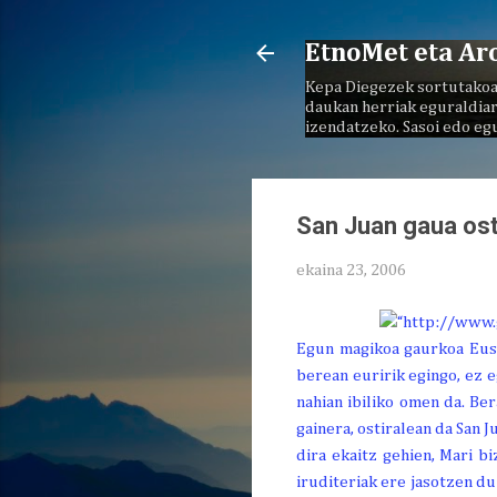
EtnoMet eta Ar
Kepa Diegezek sortutakoa
daukan herriak eguraldiar
izendatzeko. Sasoi edo eg
San Juan gaua ost
ekaina 23, 2006
Egun magikoa gaurkoa Eusk
berean euririk egingo, ez 
nahian ibiliko omen da. Ber
gainera, ostiralean da San 
dira ekaitz gehien, Mari b
iruditeriak ere jasotzen du