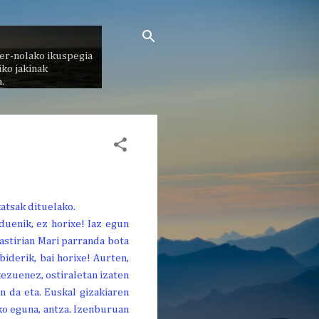
er-nolako ikuspegia
ko jakinak
.
uenik, ez horixe! Iaz egun
astirian Mari parranda bota
biderik, bai horixe! Aurten,
kezuenez, ostiraletan izaten
n da eta. Euskal gizakiaren
oko eguna, antza. Izenburuan