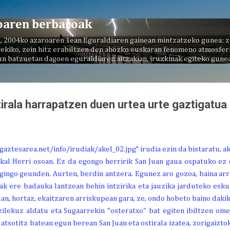
Saltatu eta joan eduki nagusira
oaren berbaroak
, 2004ko azaroaren 1ean Eguraldiaren gainean mintzatzeko gunea: z
ekiko, zein hitz erabiltzen den ahozko euskaran fenomeno atmosferi
un batzuetan dagoen eguraldiaren aitzakian, iruzkinak egiteko gunea
irala harrapatzen duen urtea urte gaztigatua
al Herri osoan. Ez da egongo herririk San Juan gaua ospatuko ez d
egingo geunden. Aurten, berdin antzera. Egunez aro gozoa, baina arr
ak ere badauka lantzean behin intzirika eta jauzika jarduteko esku
Juan, hortaz, ekaitzaren arriskupean gara, ze, ondo hobeto baino daki
izilekuz aldatu eta Sugaarrekin "osteratxo" bat egiten ibiltzen ome
 atsotitz batean egun berean San Juan eta ostirala izatea, zorigaizt