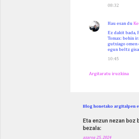
08:32
Hau esan du
Ke
Ez dakit bada, 
Tomax: behin i
gutxiago omen d
egun beltz gisa
10:45
Argitaratu iruzkina
Blog honetako argitalpen 
Eta enzun nezan boz b
bezala:
azaroa 25, 2024