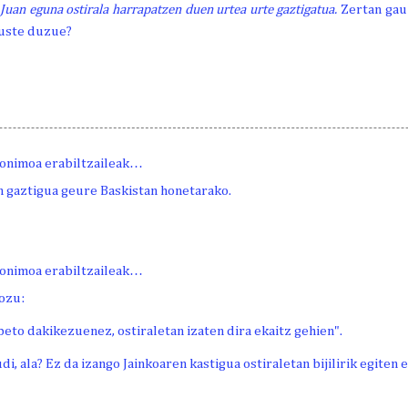
Juan eguna ostirala harrapatzen duen urtea urte gaztigatua.
Zertan gau
 uste duzue?
onimoa erabiltzaileak…
n gaztigua geure Baskistan honetarako.
onimoa erabiltzaileak…
iozu:
eto dakikezuenez, ostiraletan izaten dira ekaitz gehien".
udi, ala? Ez da izango Jainkoaren kastigua ostiraletan bijilirik egiten