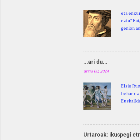
eta enzun
ezta? Bai
genion as
egingo za
digu hare
Duhauk "i
Lazarraga
...ari du...
Beraz, ne
urria 08, 2024
Elsie Rus
behar ez 
Euskalkie
bat edo 
ditugu: M
zarra da .
Martina .
Urtaroak: ikuspegi et
Martina .