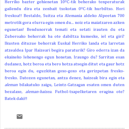
Herriko bazter gehienetan 10ºC-tik beherako tenperaturak
gailendu dira eta zenbait txokotan 0ºC-tik hurbiltxo. Hori
freskoa!! Bestalde, Suitza eta Alemania aldeko Alpeetan 700
metrotik gora elurra egin omen du... noiz eta maiatzaren azken
egunetan! Bendunorrak temati eta setati irauten du eta
Zuberoako behorrak ba ote dabiltza kumeske, iel eta giri?
Ikusten dituzue behorrak Euskal Herriko landa eta larretan
atzealdea Ipar Haizeari begira paraturik? Giro ederra izan da
ekaineko lehenengo egun honetan. Iraungo du? Sarritan esan
dudanez, hotz beroa eta bero hotza atsegin ditut eta gaur hotz
beroa egin du, eguzkitan goxo-goxo eta gerizpetan fresko-
fresko. Datozen egunetan, antza denez, haizeak bira egin eta
aleman
bilakatuko zaigu, Leintz-Gatzagan esaten omen duten
bezalaxe,
aleman-haizea.
Futbol-txapelketaren eragina ote?
Batek daki!!