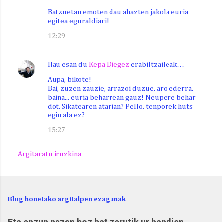
Batzuetan emoten dau ahazten jakola euria
egitea eguraldiari!
12:29
Hau esan du
Kepa Diegez
erabiltzaileak…
Aupa, bikote!
Bai, zuzen zauzie, arrazoi duzue, aro ederra,
baina... euria beharrean gauz! Neupere behar
dot. Sikatearen atarian? Pello, tenporek huts
egin ala ez?
15:27
Argitaratu iruzkina
Blog honetako argitalpen ezagunak
Eta enzun nezan boz bat zerutik ur handien