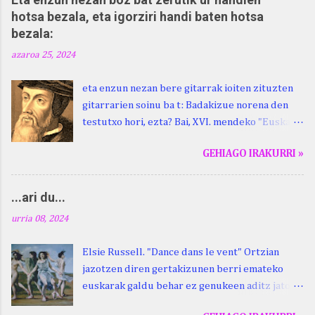
hotsa bezala, eta igorziri handi baten hotsa
bezala:
azaroa 25, 2024
eta enzun nezan bere gitarrak ioiten zituzten
gitarrarien soinu ba t: Badakizue norena den
testutxo hori, ezta? Bai, XVI. mendeko "Euskara
Batua", Leizarragarena. Igorziri (ihurtziri,
GEHIAGO IRAKURRI »
justuri...) hitza berari ikasi genion aspaldixe.
Kontua da, beraren sorterrian, Beskoizen,
datorren larunbatean, hilak 28, omenaldia
...ari du...
egingo zaiola. Kristinak, blog honetako irakurle
urria 08, 2024
finak eta Atturi aldeko euskara ikertzen
dabilenak eman digu haren berri. "Leizarraga
Elsie Russell. "Dance dans le vent" Ortzian
egun" izeneko omenaldia antolatu dute. Hauxe
jazotzen diren gertakizunen berri emateko
duzue Kristinari Henri Duhauk "igortziritako"
euskarak galdu behar ez genukeen aditz jator
programa: - 15.00 Ongi etorria (herriko
bat erabiltzen du euskalki guztietan,
jantegian). - Henrike Knörr: Leizarraga-