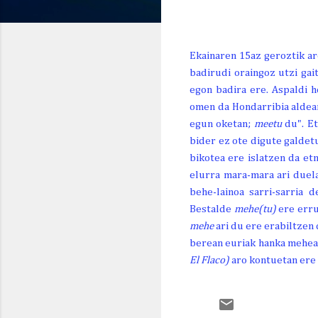
GAUR
BIHAR
ETZI
OR. 7
LR. 8
IG. 9
Ekainaren 15az geroztik ar
badirudi oraingoz utzi gai
egon badira ere. Aspaldi h
26º
30º
24º
14º/
16º/
17º/
omen da Hondarribia aldea
egun oketan;
meetu
du". E
bider ez ote digute galdet
bikotea ere islatzen da et
elurra mara-mara ari duel
behe-lainoa sarri-sarria 
Bestalde
mehe(tu)
ere erru
mehe
ari du ere erabiltzen 
berean euriak hanka mehea
El Flaco)
aro kontuetan ere 