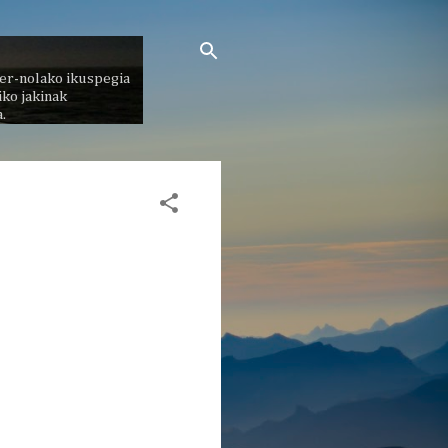
er-nolako ikuspegia
ko jakinak
.