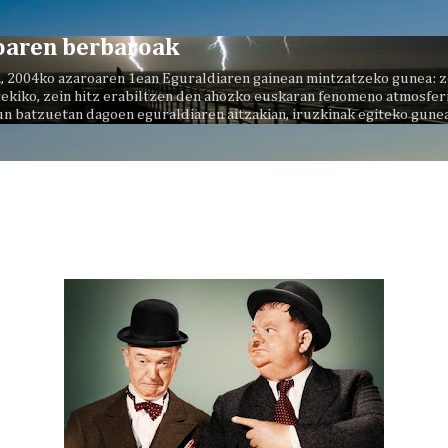
Saltatu eta joan eduki nagusira
oaren berbaroak
, 2004ko azaroaren 1ean Eguraldiaren gainean mintzatzeko gunea: z
ekiko, zein hitz erabiltzen den ahozko euskaran fenomeno atmosferi
un batzuetan dagoen eguraldiaren aitzakian, iruzkinak egiteko gunea