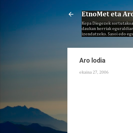
EtnoMet eta Ar
Kepa Diegezek sortutakoa
daukan herriak eguraldiar
izendatzeko. Sasoi edo eg
Aro lodia
ekaina 27, 2006