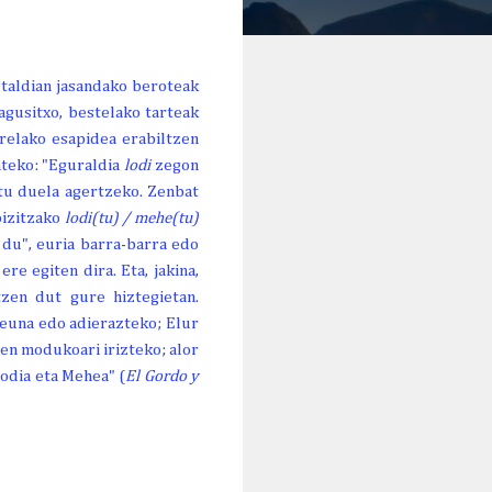
staldian jasandako beroteak
agusitxo, bestelako tarteak
rrelako esapidea erabiltzen
ateko: "Eguraldia
lodi
zegon
itu duela agertzeko. Zenbat
bizitzako
lodi(tu) / mehe(tu)
 du", euria barra-barra edo
ere egiten dira. Eta, jakina,
zen dut gure hiztegietan.
 leuna edo adierazteko; Elur
ren modukoari irizteko; alor
Lodia eta Mehea" (
El Gordo y