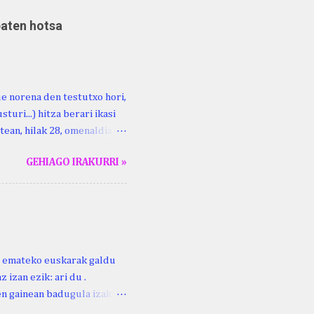
baten hotsa
ue norena den testutxo hori,
turi...) hitza berari ikasi
tean, hilak 28, omenaldia
ara ikertzen dabilenak eman
GEHIAGO IRAKURRI »
duzue Kristinari Henri
enrike Knörr: Leizarraga-
harritton : XVI. mendea.
ri emateko euskarak galdu
 izan ezik: ari du .
ren gainean badugula izaki
 ezinago eder hauek jaso