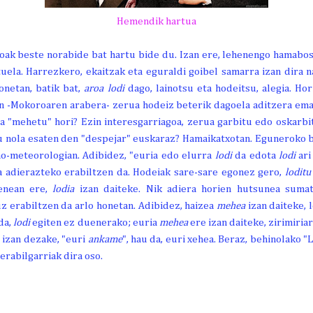
Hemendik hartua
oak beste norabide bat hartu bide du. Izan ere, lehenengo hamabo
tuela. Harrezkero, ekaitzak eta eguraldi goibel samarra izan dira n
onetan, batik bat,
aroa lodi
dago, lainotsu eta hodeitsu, alegia. Ho
n -Mokoroaren arabera- zerua hodeiz beterik dagoela aditzera em
ta "mehetu" hori? Ezin interesgarriagoa, zerua garbitu edo oskarb
u nola esaten den "despejar" euskaraz? Hamaikatxotan. Eguneroko 
no-meteorologian. Adibidez, "euria edo elurra
lodi
da edota
lodi
ari
a adierazteko erabiltzen da. Hodeiak sare-sare egonez gero,
loditu
denean ere,
lodia
izan daiteke. Nik adiera horien hutsunea sumat
z erabiltzen da arlo honetan. Adibidez, haizea
mehea
izan daiteke,
da,
lodi
egiten ez duenerako; euria
mehea
ere izan daiteke, zirimiria
 izan dezake, "euri
ankame
", hau da, euri xehea. Beraz, behinolako "
erabilgarriak dira oso.