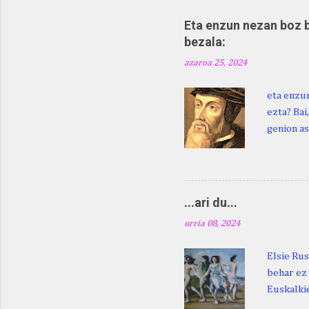
Eta enzun nezan boz b
bezala:
azaroa 25, 2024
eta enzun
ezta? Bai
genion as
egingo za
digu hare
Duhauk "i
Lazarraga
...ari du...
Beraz, ne
urria 08, 2024
Elsie Rus
behar ez 
Euskalkie
bat edo 