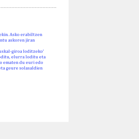
ekin. Asko erabiltzen
ontu askoren jiran
uskal-giroa loditzeko'
oditu, elurra loditu eta
ago ematen du euri edo
eta geure solasaldien