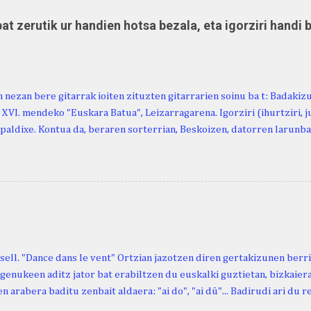
at zerutik ur handien hotsa bezala, eta igorziri handi 
 nezan bere gitarrak ioiten zituzten gitarrarien soinu ba t: Badakiz
, XVI. mendeko "Euskara Batua", Leizarragarena. Igorziri (ihurtziri, jus
paldixe. Kontua da, beraren sorterrian, Beskoizen, datorren larunba
iola. Kristinak, blog honetako irakurle finak eta Atturi aldeko eusk
n berri. "Leizarraga egun" izeneko omenaldia antolatu dute. Hauxe 
gortziritako" programa: - 15.00 Ongi etorria (herriko jantegian). - H
. - Urbistondo anderea: protestantismoa Euskal Herrian. - Piarres C
hork inguratzerik baleuka, badaki zer izango duen.
sell. "Dance dans le vent" Ortzian jazotzen diren gertakizunen ber
genukeen aditz jator bat erabiltzen du euskalki guztietan, bizkaieraz
n arabera baditu zenbait aldaera: "ai do", "ai dü"... Badirudi ari du 
natura bera ostagiak gobernatzen dituena. Adibidez, honako esapide