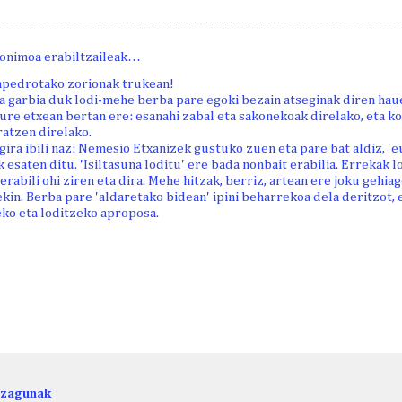
onimoa erabiltzaileak…
npedrotako zorionak trukean!
a garbia duk lodi-mehe berba pare egoki bezain atseginak diren hau
gure etxean bertan ere: esanahi zabal eta sakonekoak direlako, eta k
atzen direlako.
ira ibili naz: Nemesio Etxanizek gustuko zuen eta pare bat aldiz, 'e
 esaten ditu. 'Isiltasuna loditu' ere bada nonbait erabilia. Errekak l
rabili ohi ziren eta dira. Mehe hitzak, berriz, artean ere joku gehi
in. Berba pare 'aldaretako bidean' ipini beharrekoa dela deritzot, 
ko eta loditzeko aproposa.
ezagunak