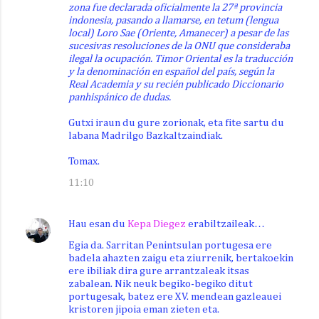
zona fue declarada oficialmente la 27ª provincia
indonesia, pasando a llamarse, en tetum (lengua
local) Loro Sae (Oriente, Amanecer) a pesar de las
sucesivas resoluciones de la ONU que consideraba
ilegal la ocupación. Timor Oriental es la traducción
y la denominación en español del país, según la
Real Academia y su recién publicado Diccionario
panhispánico de dudas.
Gutxi iraun du gure zorionak, eta fite sartu du
labana Madrilgo Bazkaltzaindiak.
Tomax.
11:10
Hau esan du
Kepa Diegez
erabiltzaileak…
Egia da. Sarritan Penintsulan portugesa ere
badela ahazten zaigu eta ziurrenik, bertakoekin
ere ibiliak dira gure arrantzaleak itsas
zabalean. Nik neuk begiko-begiko ditut
portugesak, batez ere XV. mendean gazleauei
kristoren jipoia eman zieten eta.