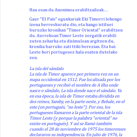
Hau esan du Anonimoa erabiltzaileak…
Gaur "El Pais" egunkariak Eki Timorri lehengo
izena berreskuratu dio, eta hango istiluei
buruzko kronikan "Timor Oriental" erabiltzen
du. Aurrekoan Timor Leste zergatik erabili
zuten zeharka eta disimuloan argitzen du,
kronika barruko zati ttiki berezian. Eta bai:
Leste hori portugesez hala esaten dutelako
zen.
La isla del sándalo
La isla de Timor aparece por primera vez en un
mapa occidental en 1512. Fue localizada por los
portugueses y recibió el nombre de A ilha onde
nasce o sândalo, La isla donde nace el sándalo. Ya
en esa época, la isla de Timor estaba dividida en
dos reinos, Samby, en la parte oeste, y Behale, en el
este (en portugués, "no leste"). Por eso, los
portugueses llamaron a la parte oriental de la isla
Timor Leste (y porque la palabra "oriental" no
existe en portugués). Y así se llamó también
cuando el 28 de noviembre de 1975 los timorenses
declararon su independencia. En julio de 1976, la