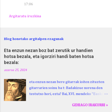
17:06
Argitaratu iruzkina
Blog honetako argitalpen ezagunak
Eta enzun nezan boz bat zerutik ur handien
hotsa bezala, eta igorziri handi baten hotsa
bezala:
azaroa 25, 2024
eta enzun nezan bere gitarrak ioiten zituzten
gitarrarien soinu ba t: Badakizue norena den
testutxo hori, ezta? Bai, XVI. mendeko "Euskara
Batua", Leizarragarena. Igorziri (ihurtziri,
GEHIAGO IRAKURRI »
justuri...) hitza berari ikasi genion aspaldixe.
Kontua da, beraren sorterrian, Beskoizen,