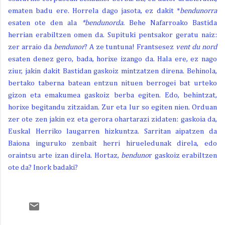
ematen badu ere. Horrela dago jasota, ez dakit *
bendunorra
esaten ote den ala
*bendunorda.
Behe Nafarroako Bastida
herrian erabiltzen omen da. Supituki pentsakor geratu naiz:
zer arraio da
bendunor
? A ze tuntuna! Frantsesez
vent du nord
esaten denez gero, bada, horixe izango da. Hala ere, ez nago
ziur, jakin dakit Bastidan gaskoiz mintzatzen direna. Behinola,
bertako taberna batean entzun nituen berrogei bat urteko
gizon eta emakumea gaskoiz berba egiten. Edo, behintzat,
horixe begitandu zitzaidan. Zur eta lur so egiten nien. Orduan
zer ote zen jakin ez eta gerora ohartarazi zidaten: gaskoia da,
Euskal Herriko laugarren hizkuntza. Sarritan aipatzen da
Baiona inguruko zenbait herri hirueledunak direla, edo
oraintsu arte izan direla. Hortaz,
benduno
r gaskoiz erabiltzen
ote da? Inork badaki?