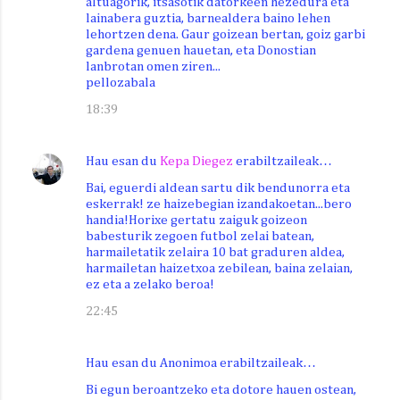
altuagorik, itsasotik datorkeen hezedura eta
lainabera guztia, barnealdera baino lehen
lehortzen dena. Gaur goizean bertan, goiz garbi
gardena genuen hauetan, eta Donostian
lanbrotan omen ziren...
pellozabala
18:39
Hau esan du
Kepa Diegez
erabiltzaileak…
Bai, eguerdi aldean sartu dik bendunorra eta
eskerrak! ze haizebegian izandakoetan...bero
handia!Horixe gertatu zaiguk goizeon
babesturik zegoen futbol zelai batean,
harmailetatik zelaira 10 bat graduren aldea,
harmailetan haizetxoa zebilean, baina zelaian,
ez eta a zelako beroa!
22:45
Hau esan du Anonimoa erabiltzaileak…
Bi egun beroantzeko eta dotore hauen ostean,