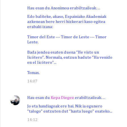
Hau esan du Anonimoa erabiltzaileak…
Edo baliteke, akaso, Espainiako Akademiak
azkenean bere herri hizkerari kaso egitea
erabaki izana:
Timor del Este --- Timor de Leste --- Timor
Leste.
Bada jendea esaten duena "He visto un
licótero". Normala, entzun badute "Ha venido
en el licótero"...
Tomax.
14:07
Hau esan du
Kepa Diegez
erabiltzaileak…
Jo eta handiagoak ere bai. Nik ia egunero
"talogo" entzuten dut "hasta luego" esateko...
14:12