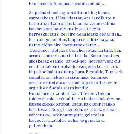
Hau esan du Anonimoa erabiltzaileak…
Ze putadatxoak egiten dituen blog honen
sarrerakoan...! Hasi idazten, eta handik apur
batera azaltzen da laukitxo bat, zeinak dena
hankaz gora botatzen dizun eta ezin
berreskuratuz, berriro dena idatzi behar den...
Ea oraingo honetan, laugarren aldiz da jada,
uzten didan nire kontutxoa esaten...
'Bendunor' delakoa, berehorretan hartuta, bai,
arraro samarra suerta daiteke. Baina, frantses
ahoskeraz esanik, 'ban-di-nor' horrek 'vent-du-
nord' delakoaren ahaide oso gertukoa dirudi,
Kepak seinalatu duen gisara. Bestalde, Tomaxek
seinaltu orrialdean saiatu naiz, baina oso
orrialde bitxi eta arraroak topatu ditut, ezer
argirik ez dudala atera handik.
Nolanahi ere, zenbat izen diferent, tokian
tokikoak asko, eskualde eta bailara bakoitzean,
haizeekikoak batipat. Badaukak lanik franko
hire tesian, Kepa, haizeokin, ez al haiz erabat
nahastuko... orduantxe gure galera lau
haizeetara zabaldu beharko geniakek...
pellozabala