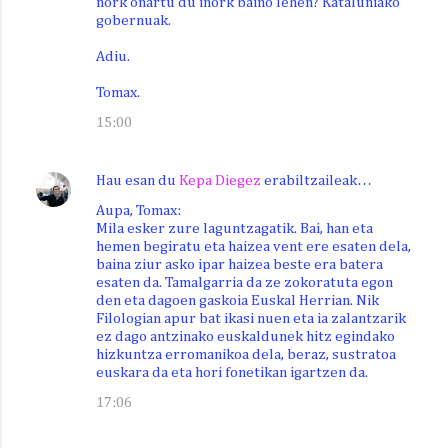
nork onartu du inork baino lehen? Kataluniako
gobernuak.
Adiu.
Tomax.
15:00
Hau esan du
Kepa Diegez
erabiltzaileak…
Aupa, Tomax:
Mila esker zure laguntzagatik. Bai, han eta
hemen begiratu eta haizea vent ere esaten dela,
baina ziur asko ipar haizea beste era batera
esaten da. Tamalgarria da ze zokoratuta egon
den eta dagoen gaskoia Euskal Herrian. Nik
Filologian apur bat ikasi nuen eta ia zalantzarik
ez dago antzinako euskaldunek hitz egindako
hizkuntza erromanikoa dela, beraz, sustratoa
euskara da eta hori fonetikan igartzen da.
17:06