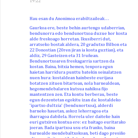
19:22
Hau esan du Anonimoa erabiltzaileak…
Gaurkoa ere, beste behin aurtengo udaberrian,
bendunorra edo bendunortxoa duzue hor kosta
alde freskoago horretan. Ikusiberri dut,
arratseko bostak aldera, 20 gradutxo Bilbon eta
22 Donostian (20ren jiran ia kosta guztian), eta
aldiz, 29 Gasteizen eta 31 Iruñean.
Bendunortxoaren freskagarria sartzen da
kostan. Baina, bitxia hemen, tenpora egun
haietan harridura punttu batekin seinalatzen
nuen hura: kostaldean hainbeste eurijasa
botatzen zituen bitartean, nola barnealdean,
hegomendebalaren kutsua nahikoa fijo
mantentzen zen. Eta kontu berberau, beste
egun dezentetan egokitu izan da: kostaldeko
'ipartxo dultzia' (bendunortxoa), alderdi
barneko hauetan, askoz lehorragoa eta
iharragoa dabilela. Horrela uler daiteke hain
euri gutxiren kontua ere: ez baitago euritarako
joeran. Bada ipartxoa usu eta franko, baina
barnealde mendebaltxokoan, beti dago presiño