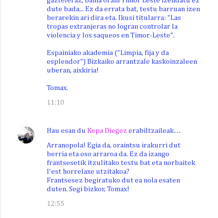
gazteleraz, baina orain Timor Leste izendatu ez
dute bada... Ez da errata bat, testu barruan izen
berarekin ari dira eta. Ikusi titularra: "Las
tropas extranjeras no logran controlar la
violencia y los saqueos en Timor-Leste".
Espainiako akademia ("Limpia, fija y da
esplendor") Bizkaiko arrantzale kaskoinzaleen
uberan, aixkiria!
Tomax.
11:10
Hau esan du
Kepa Diegez
erabiltzaileak…
Arranopola! Egia da, oraintsu irakurri dut
berria eta oso arraroa da. Ez da izango
frantsesetik itzulitako testu bat eta norbaitek
l'est horrelaxe utzitakoa?
Frantsesez begiratuko dut ea nola esaten
duten. Segi bizkor, Tomax!
12:55