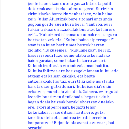
jende hauek izan dutela gauza bitxi eta polit
dotoreak asmatzeko talentua gero! Eurizirin
xirimiriazko horrekin zenbat izen, zein baino
zein, Julian Alustizak bere aitonari entzunda
gogoan gorde zuen hura bera: "lanbroa, euri
ttikia? trikuaren azazkalak bustitzeko lain ere
ez!"... 'Kukuizerdia' asmatu zuenak ere, seguru
bertsotan zekiela! "Kukua baino alperragoa!"
esan izan huen beti: umea bestek hazten
ziolako. 'Kukusemea', "kukuanekoa", berriz,
baserri sendi luze, seme-alaba asko iladako
haien garaian, seme bakar bakarra zenari.
Kukuak irudi asko eta anitzak eman baititu.
Kukuka ibiltzea ere hor zagok: lanean kuku, edo
etxean eta kalean kukuka, eta beste
antzerakoak. Hortaz, euri ttiki xehe noiztanka
bai eta ezer gutxi denari, 'kukuixerdia'rekin
erkatzea, mundiala zirudiak. Gainera, ezer gutxi
izerdiz bustitzen denik bada, hegaztia duk,
hegan doala haizeak berak lehortzen duelako
ere. Txori alperrenari, hegazti lehor
kukukakoari, izerditzen hasita ere, gutxi
izerditu dela eta, lanbroa izerdi horrekin
konparatzea! Bejondeiola asmatu zuenari, bai
orratio!