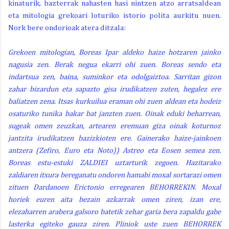
kinaturik, bazterrak nahasten hasi nintzen atzo arratsaldean
eta mitologia grekoari loturiko istorio polita aurkitu nuen.
Nork bere ondorioak atera ditzala:
Grekoen mitologian, Boreas Ipar aldeko haize hotzaren jainko
nagusia zen. Berak negua ekarri ohi zuen. Boreas sendo eta
indartsua zen, baina, suminkor eta odolgaiztoa. Sarritan gizon
zahar bizardun eta sapazto gisa irudikatzen zuten, hegalez ere
baliatzen zena. Itsas kurkuilua eraman ohi zuen aldean eta hodeiz
osaturiko tunika bakar bat janzten zuen. Oinak eduki beharrean,
sugeak omen zeuzkan, artearen eremuan giza oinak koturnoz
jantzita irudikatzen bazizkioten ere. Gainerako haize-jainkoen
antzera (Zefiro, Euro eta Noto)) Astreo eta Eosen semea zen.
Boreas estu-estuki ZALDIEI uztarturik zegoen. Hazitarako
zaldiaren itxura bereganatu ondoren hamabi moxal sortarazi omen
zituen Dardanoen Erictonio erregearen BEHORREKIN. Moxal
horiek euren aita bezain azkarrak omen ziren, izan ere,
elezaharren arabera galsoro batetik zehar garia bera zapaldu gabe
lasterka egiteko gauza ziren. Pliniok uste zuen BEHORREK