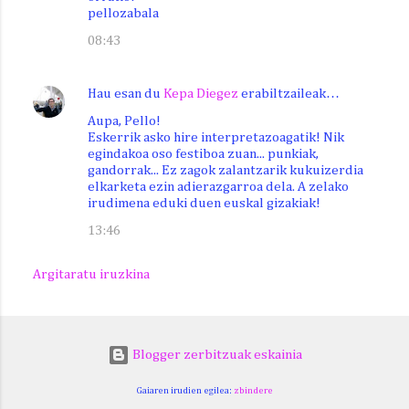
pellozabala
08:43
Hau esan du
Kepa Diegez
erabiltzaileak…
Aupa, Pello!
Eskerrik asko hire interpretazoagatik! Nik
egindakoa oso festiboa zuan... punkiak,
gandorrak... Ez zagok zalantzarik kukuizerdia
elkarketa ezin adierazgarroa dela. A zelako
irudimena eduki duen euskal gizakiak!
13:46
Argitaratu iruzkina
Blogger zerbitzuak eskainia
Gaiaren irudien egilea:
zbindere