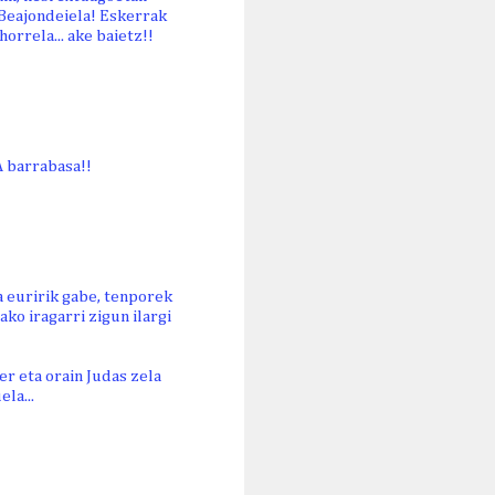
 Beajondeiela! Eskerrak
orrela... ake baietz!!
A barrabasa!!
a euririk gabe, tenporek
ako iragarri zigun ilargi
r eta orain Judas zela
la...