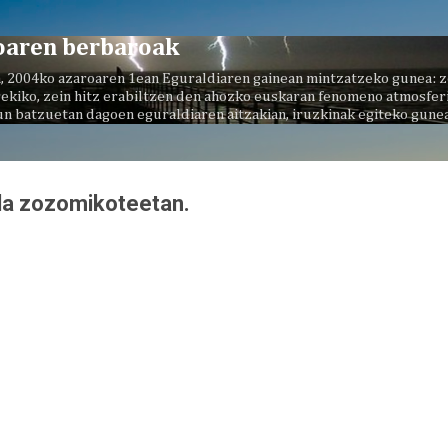
Saltatu eta joan eduki nagusira
oaren berbaroak
, 2004ko azaroaren 1ean Eguraldiaren gainean mintzatzeko gunea: z
ekiko, zein hitz erabiltzen den ahozko euskaran fenomeno atmosferi
un batzuetan dagoen eguraldiaren aitzakian, iruzkinak egiteko gunea
a zozomikoteetan.