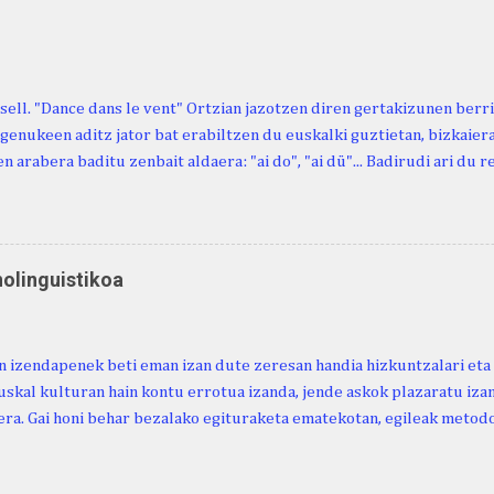
. - Urbistondo anderea: protestantismoa Euskal Herrian. - Piarres C
hork inguratzerik baleuka, badaki zer izango duen.
sell. "Dance dans le vent" Ortzian jazotzen diren gertakizunen ber
genukeen aditz jator bat erabiltzen du euskalki guztietan, bizkaieraz
n arabera baditu zenbait aldaera: "ai do", "ai dü"... Badirudi ari du 
natura bera ostagiak gobernatzen dituena. Adibidez, honako esapide
ardul ari du. (Euria). Mujika Josefa Martina . Neronek or-emen entzun
... Oñatibia Manuel . Bible Saindua. (Duvoisin). 1859. Ebiya bizitzen ari
 Neronek or-emen entzunak. Gexala ari du ... Ebi maxkala . (Ebi indar 
nolinguistikoa
 Neronek or-emen entzunak. Euri txe au da okerrena... Ezerez bezela 
n zañetaraño.... Soroa Marcelino . EUSKAL ERRIA (revista), 1881. Aunit
 izendapenek beti eman izan dute zeresan handia hizkuntzalari eta 
uskal kulturan hain kontu errotua izanda, jende askok plazaratu izan
ra. Gai honi behar bezalako egituraketa ematekotan, egileak metodo
 proposatzen du, hau da, lexikoaren eta kulturaren arteko ezinbest
ea. Horretarako, nozio orokorretan oinarrituriko sailkapena du iker