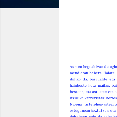
Aurten hegoak izan du agint
mendietan behera. Halatsu
ibiliko da, barrualde eta
hainbeste hotz mailan, ba
bestean, eta astearte eta 
Itzuliko karreristak: horie
Nioena, astelehen-astear
ostegunean hoztutzen, eta o
daitekeen ezin da seinala