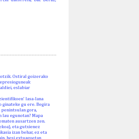
otzik. Ostiral goizerako
 depresioguneak
aldiei, eslabiar
ientifikoen' lasa-lana
o ginateke gu ere. Begira
 penintsulan gora,
en lau egunotan? Mapa
 ematen ausartzen zen.
ekoa), eta gutxienez
kasia izan behar, ez eta
ain, hesi extuagoetan