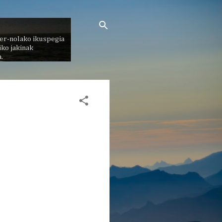
er-nolako ikuspegia
ko jakinak
.