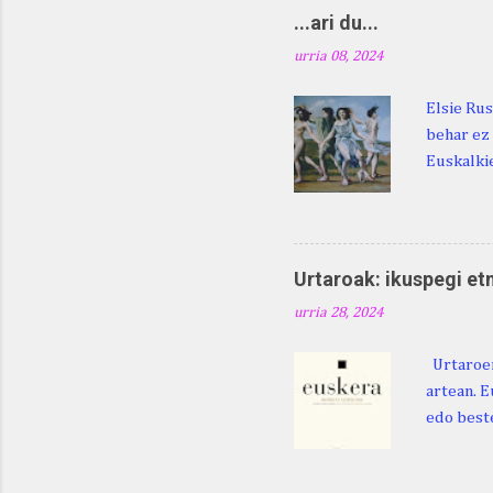
Lazarraga
...ari du...
Beraz, ne
urria 08, 2024
Elsie Rus
behar ez 
Euskalkie
bat edo 
ditugu: M
zarra da .
Martina .
Urtaroak: ikuspegi et
Martina .
urria 28, 2024
gorputzea
Urtaroen
artean. E
edo beste
baliatzea
azaleratz