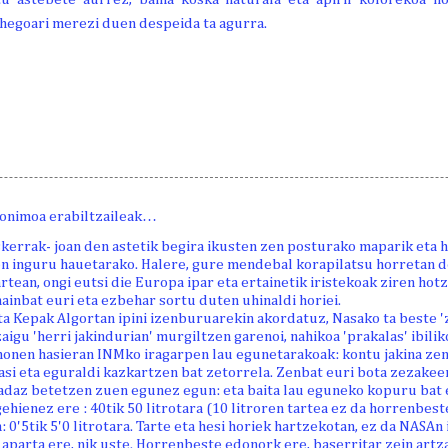
hegoari merezi duen despeida ta agurra.
onimoa erabiltzaileak…
kerrak- joan den astetik begira ikusten zen posturako maparik eta h
uen inguru hauetarako. Halere, gure mendebal korapilatsu horretan
tean, ongi eutsi die Europa ipar eta ertainetik iristekoak ziren hotz
ainbat euri eta ezbehar sortu duten uhinaldi horiei.
ta Kepak Algortan ipini izenburuarekin akordatuz, Nasako ta beste 'z
aigu 'herri jakindurian' murgiltzen garenoi, nahikoa 'prakalas' ibilik
 honen hasieran INMko iragarpen lau egunetarakoak: kontu jakina zen
asi eta eguraldi kazkartzen bat zetorrela. Zenbat euri bota zezake
adaz betetzen zuen egunez egun: eta baita lau eguneko kopuru bat
ehienez ere : 40tik 50 litrotara (10 litroren tartea ez da horrenbest
 0'5tik 5'0 litrotara. Tarte eta hesi horiek hartzekotan, ez da NASAn i
' aparta ere, nik uste. Horrenbeste edonork ere, baserritar zein artz