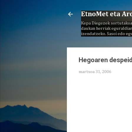
EtnoMet eta Ar
Kepa Diegezek sortutakoa
daukan herriak eguraldiar
izendatzeko. Sasoi edo eg
Hegoaren despeid
martxoa 31, 2006