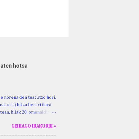
baten hotsa
ue norena den testutxo hori,
turi...) hitza berari ikasi
tean, hilak 28, omenaldia
ara ikertzen dabilenak eman
GEHIAGO IRAKURRI »
duzue Kristinari Henri
enrike Knörr: Leizarraga-