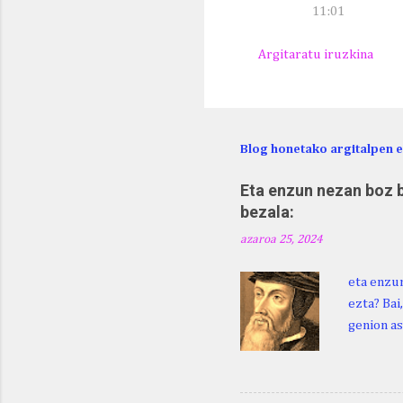
11:01
Argitaratu iruzkina
Blog honetako argitalpen 
Eta enzun nezan boz b
bezala:
azaroa 25, 2024
eta enzun
ezta? Bai
genion as
egingo za
digu hare
Duhauk "i