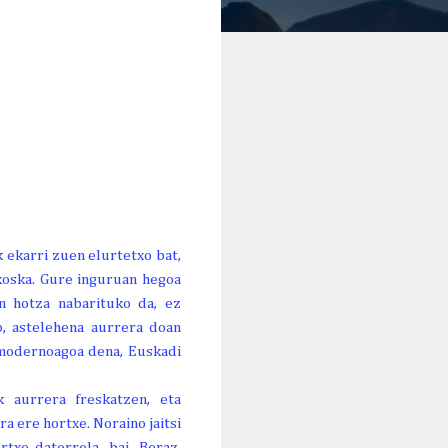
k ekarri zuen elurtetxo bat,
koska. Gure inguruan hegoa
en hotza nabarituko da, ez
o, astelehena aurrera doan
e modernoagoa dena, Euskadi
k aurrera freskatzen, eta
a ere hortxe. Noraino jaitsi
txe datorrela, bai. Beraz,