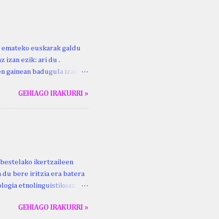
harritton : XVI. mendea.
ri emateko euskarak galdu
 izan ezik: ari du .
ren gainean badugula izaki
 ezinago eder hauek jaso
GEHIAGO IRAKURRI »
ak. Lodi ari du: ebi (euri)
 du .... Mujika Josefa
gutxikoa). Mujika Josefa
ari du , ta sartzen da
z ari du euria . Altzo...
bestelako ikertzaileen
 du bere iritzia era batera
logia etnolinguistikoaz
eko zubi-adarra
GEHIAGO IRAKURRI »
lan honek gidari. Kepa