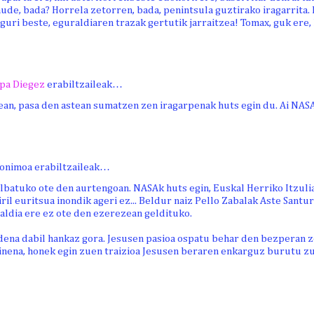
aude, bada? Horrela zetorren, bada, penintsula guztirako iragarrita.
 guri beste, eguraldiaren trazak gertutik jarraitzea! Tomax, guk ere, h
pa Diegez
erabiltzaileak…
enean, pasa den astean sumatzen zen iragarpenak huts egin du. Ai NAS
onimoa erabiltzaileak…
albatuko ote den aurtengoan. NASAk huts egin, Euskal Herriko Itzuli
iril euritsua inondik ageri ez... Beldur naiz Pello Zabalak Aste Santur
aldia ere ez ote den ezerezean geldituko.
dena dabil hankaz gora. Jesusen pasioa ospatu behar den bezperan ze
inena, honek egin zuen traizioa Jesusen beraren enkarguz burutu zue