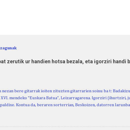
ezagunak
at zerutik ur handien hotsa bezala, eta igorziri handi 
 nezan bere gitarrak ioiten zituzten gitarrarien soinu ba t: Badakiz
, XVI. mendeko "Euskara Batua", Leizarragarena. Igorziri (ihurtziri, jus
paldixe. Kontua da, beraren sorterrian, Beskoizen, datorren larunba
iola. Kristinak, blog honetako irakurle finak eta Atturi aldeko eusk
n berri. "Leizarraga egun" izeneko omenaldia antolatu dute. Hauxe 
gortziritako" programa: - 15.00 Ongi etorria (herriko jantegian). - H