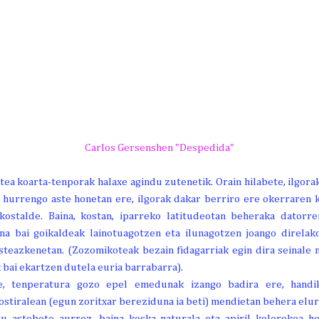
Carlos Gersenshen "Despedida"
ea koarta-tenporak halaxe agindu zutenetik. Orain hilabete, ilgora
 hurrengo aste honetan ere, ilgorak dakar berriro ere okerraren 
 kostalde. Baina, kostan, iparreko latitudeotan beheraka datorr
ina bai goikaldeak lainotuagotzen eta ilunagotzen joango direlak
asteazkenetan. (Zozomikoteak bezain fidagarriak egin dira seinal
k bai ekartzen dutela euria barrabarra).
te, tenperatura gozo epel emedunak izango badira ere, handi
stiralean (egun zoritxar bereziduna ia beti) mendietan behera elurr
tu astebete aurrez, baina koska naturala eta apiril kolorekoa hor