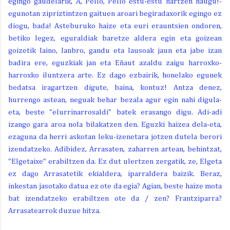
egingo gaudelarik, A, Pello, Pello estu-estu hartzen haugu!-
egunotan zipriztintzen gaituen aroari begiradaxorik egingo ez
diogu, bada! Asteburuko haize eta euri erauntsien ondoren,
betiko legez, eguraldiak baretze aldera egin eta goizean
goizetik laino, lanbro, gandu eta lausoak jaun eta jabe izan
badira ere, eguzkiak jan eta Eñaut azaldu zaigu harroxko-
harroxko iluntzera arte. Ez dago ezbairik, honelako egunek
bedatsa iragartzen digute, baina, kontuz! Antza denez,
hurrengo astean, neguak behar bezala agur egin nahi digula-
eta, beste "elurrinarrosaldi" batek erasango digu. Adi-adi
izango gara aroa nola bilakatzen den. Eguzki haizea dela-eta,
ezaguna da herri askotan leku-izenetara jotzen dutela berori
izendatzeko. Adibidez, Arrasaten, zaharren artean, behintzat,
"Elgetaixe" erabiltzen da. Ez dut ulertzen zergatik, ze, Elgeta
ez dago Arrasatetik ekialdera, iparraldera baizik. Beraz,
inkestan jasotako datua ez ote da egia? Agian, beste haize mota
bat izendatzeko erabiltzen ote da / zen? Frantziparra?
Arrasatearrok duzue hitza.