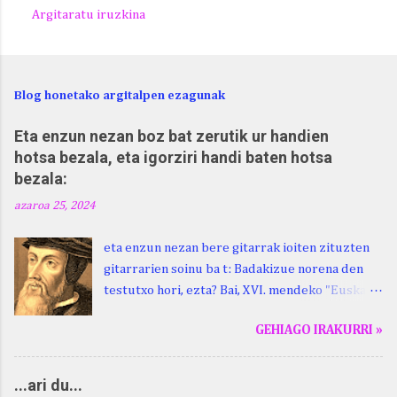
Argitaratu iruzkina
Blog honetako argitalpen ezagunak
Eta enzun nezan boz bat zerutik ur handien
hotsa bezala, eta igorziri handi baten hotsa
bezala:
azaroa 25, 2024
eta enzun nezan bere gitarrak ioiten zituzten
gitarrarien soinu ba t: Badakizue norena den
testutxo hori, ezta? Bai, XVI. mendeko "Euskara
Batua", Leizarragarena. Igorziri (ihurtziri,
GEHIAGO IRAKURRI »
justuri...) hitza berari ikasi genion aspaldixe.
Kontua da, beraren sorterrian, Beskoizen,
datorren larunbatean, hilak 28, omenaldia
...ari du...
egingo zaiola. Kristinak, blog honetako irakurle