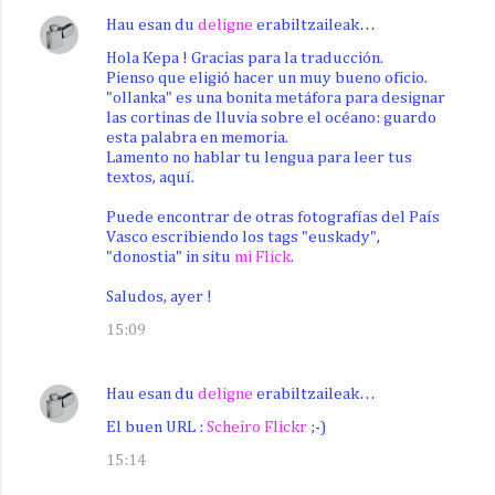
Hau esan du
deligne
erabiltzaileak…
Hola Kepa ! Gracias para la traducción.
Pienso que eligió hacer un muy bueno oficio.
"ollanka" es una bonita metáfora para designar
las cortinas de lluvia sobre el océano: guardo
esta palabra en memoria.
Lamento no hablar tu lengua para leer tus
textos, aquí.
Puede encontrar de otras fotografías del País
Vasco escribiendo los tags "euskady",
"donostia" in situ
mi Flick
.
Saludos, ayer !
15:09
Hau esan du
deligne
erabiltzaileak…
El buen URL :
Scheiro Flickr
;-)
15:14