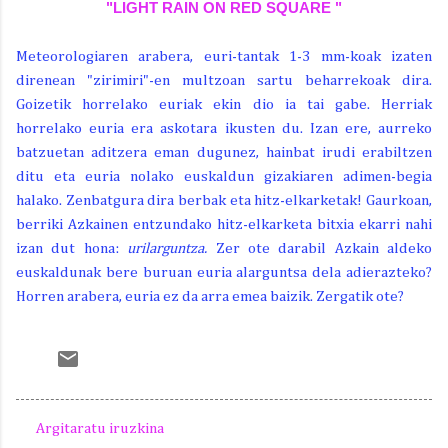
"LIGHT RAIN ON RED SQUARE "
Meteorologiaren arabera, euri-tantak 1-3 mm-koak izaten
direnean "zirimiri"-en multzoan sartu beharrekoak dira.
Goizetik horrelako euriak ekin dio ia tai gabe. Herriak
horrelako euria era askotara ikusten du. Izan ere, aurreko
batzuetan aditzera eman dugunez, hainbat irudi erabiltzen
ditu eta euria nolako euskaldun gizakiaren adimen-begia
halako. Zenbatgura dira berbak eta hitz-elkarketak! Gaurkoan,
berriki Azkainen entzundako hitz-elkarketa bitxia ekarri nahi
izan dut hona:
urilarguntza.
Zer ote darabil Azkain aldeko
euskaldunak bere buruan euria alarguntsa dela adierazteko?
Horren arabera, euria ez da arra emea baizik. Zergatik ote?
Argitaratu iruzkina