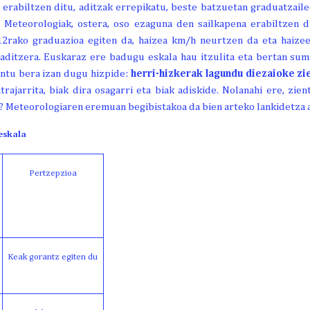
 erabiltzen ditu, aditzak errepikatu, beste batzuetan graduatzailee
. Meteorologiak, ostera, oso ezaguna den sailkapena erabiltzen d
12rako graduazioa egiten da, haizea km/h neurtzen da eta haize
aditzera. Euskaraz ere badugu eskala hau itzulita eta bertan sum
ontu bera izan dugu hizpide:
herri-hizkerak lagundu diezaioke zi
ajarrita, biak dira osagarri eta biak adiskide. Nolanahi ere, zien
k? Meteorologiaren eremuan begibistakoa da bien arteko lankidetza 
 eskala
Pertzepzioa
Keak gorantz egiten du