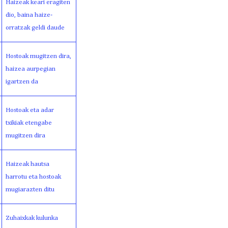
Haizeak keari eragiten
dio, baina haize-
orratzak geldi daude
Hostoak mugitzen dira,
haizea aurpegian
igartzen da
Hostoak eta adar
txikiak etengabe
mugitzen dira
Haizeak hautsa
harrotu eta hostoak
mugiarazten ditu
Zuhaixkak kulunka