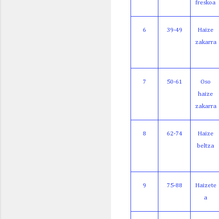
freskoa
6
39-49
Haize
zakarra
7
50-61
Oso
haize
zakarra
8
62-74
Haize
beltza
9
75-88
Haizete
a