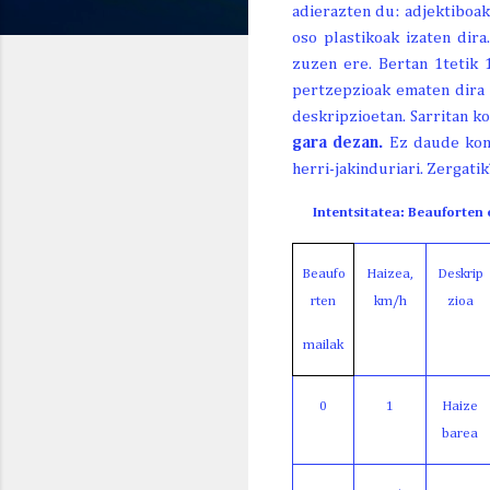
adierazten du: adjektiboak
GAUR
BIHAR
ETZI
oso plastikoak izaten dira
OG. 6
OR. 7
LR. 8
zuzen ere. Bertan 1tetik 
pertzepzioak ematen dira 
deskripzioetan. Sarritan k
gara dezan.
Ez daude kontr
22º
25º
30º
15º/
14º/
16º/
herri-jakinduriari. Zergati
I
ntentsitatea: Beauforten
Beaufo
Haizea,
Deskrip
rten
km/h
zioa
mailak
0
1
Haize
barea