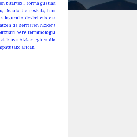
n bitartez... forma guztiak
u, Beaufort-en eskala, hain
en inguruko deskripzio eta
atzen da herriaren hizkera
entziari bere terminologia
tziak usu bizkar egiten dio
aipatutako arloan.