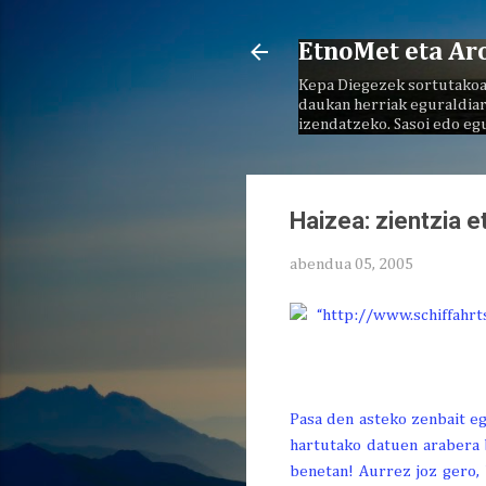
EtnoMet eta Ar
Kepa Diegezek sortutakoa
daukan herriak eguraldiar
izendatzeko. Sasoi edo eg
Haizea: zientzia e
abendua 05, 2005
Pasa den asteko zenbait eg
hartutako datuen arabera 
benetan! Aurrez joz gero, 