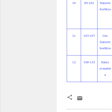
10
89-102
Haizete
bortitza
11
103-107
Oso
haizete
bortitza
12
108
-133
Haize
erauntsi
a