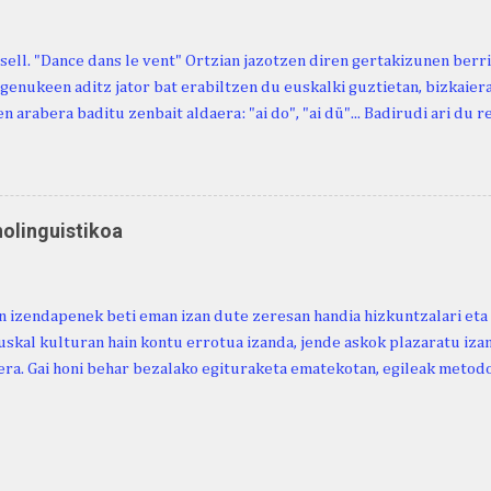
sell. "Dance dans le vent" Ortzian jazotzen diren gertakizunen ber
genukeen aditz jator bat erabiltzen du euskalki guztietan, bizkaieraz
n arabera baditu zenbait aldaera: "ai do", "ai dü"... Badirudi ari du 
natura bera ostagiak gobernatzen dituena. Adibidez, honako esapide
ardul ari du. (Euria). Mujika Josefa Martina . Neronek or-emen entzun
... Oñatibia Manuel . Bible Saindua. (Duvoisin). 1859. Ebiya bizitzen ari
 Neronek or-emen entzunak. Gexala ari du ... Ebi maxkala . (Ebi indar 
nolinguistikoa
 Neronek or-emen entzunak. Euri txe au da okerrena... Ezerez bezela 
n zañetaraño.... Soroa Marcelino . EUSKAL ERRIA (revista), 1881. Aunit
 izendapenek beti eman izan dute zeresan handia hizkuntzalari eta 
uskal kulturan hain kontu errotua izanda, jende askok plazaratu izan
ra. Gai honi behar bezalako egituraketa ematekotan, egileak metodo
 proposatzen du, hau da, lexikoaren eta kulturaren arteko ezinbest
ea. Horretarako, nozio orokorretan oinarrituriko sailkapena du iker
arahona. (2024). Urtaroak: ikuspegi etnolinguistikoa. Euskera Ikerke
ps://doi.org/10.59866/eia.v69i2.287 https://euskera-