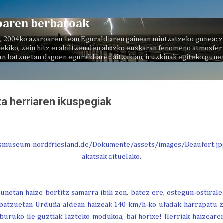
Saltatu eta joan eduki nagusira
oaren berbaroak
, 2004ko azaroaren 1ean Eguraldiaren gainean mintzatzeko gunea: z
ekiko, zein hitz erabiltzen den ahozko euskaran fenomeno atmosferi
un batzuetan dagoen eguraldiaren aitzakian, iruzkinak egiteko gunea
ta herriaren ikuspegiak
unetan haize bortitz samarra ibili zen, batez ere, ostegun-ostirale
batzuetan Urduña aldean haizeak 140 km/h-ko ufadak harrapatu zi
buruko ile guztiak lazteko modukoa, bai horixe! Herriak haizearen