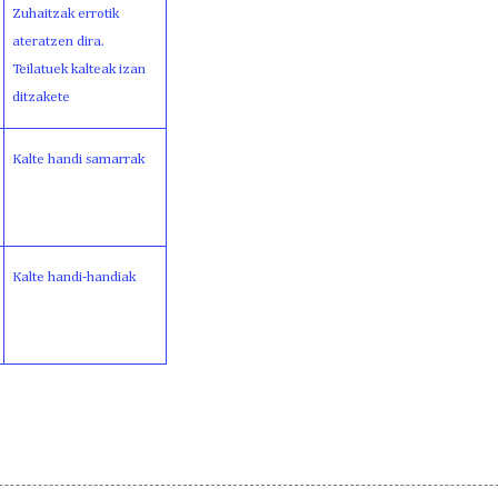
Zuhaitzak errotik
ateratzen dira.
Teilatuek kalteak izan
ditzakete
Kalte handi samarrak
Kalte handi-handiak