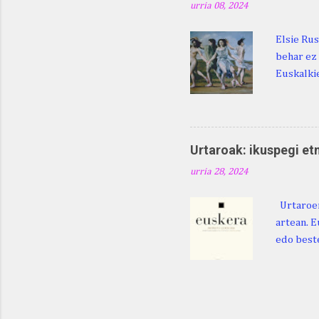
urria 08, 2024
Elsie Rus
behar ez 
Euskalkie
bat edo 
ditugu: M
zarra da .
Martina .
Urtaroak: ikuspegi et
Martina .
urria 28, 2024
gorputzea
Urtaroen
artean. E
edo beste
baliatzea
azaleratz
Diéguez B
122. htt