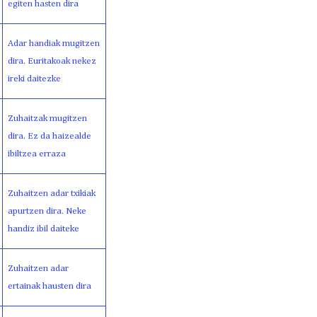
egiten hasten dira
Adar handiak mugitzen
dira. Euritakoak nekez
ireki daitezke
Zuhaitzak mugitzen
dira. Ez da haizealde
ibiltzea erraza
Zuhaitzen adar txikiak
apurtzen dira. Neke
handiz ibil daiteke
Zuhaitzen adar
ertainak hausten dira