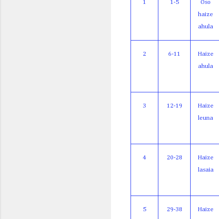
1
1-5
Oso
haize
ahula
2
6-11
Haize
ahula
3
12-19
Haize
leuna
4
20-28
Haize
lasaia
5
29-38
Haize