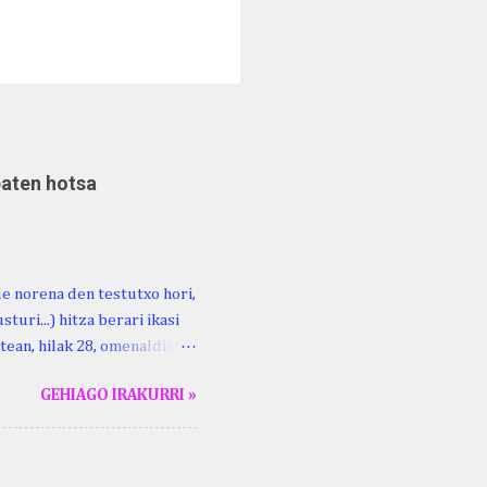
baten hotsa
ue norena den testutxo hori,
turi...) hitza berari ikasi
tean, hilak 28, omenaldia
ara ikertzen dabilenak eman
GEHIAGO IRAKURRI »
duzue Kristinari Henri
enrike Knörr: Leizarraga-
harritton : XVI. mendea.