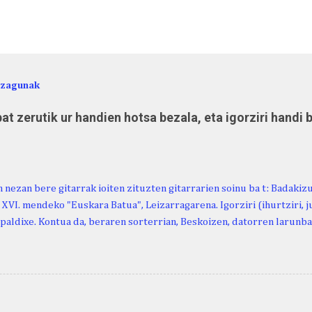
ezagunak
at zerutik ur handien hotsa bezala, eta igorziri handi 
 nezan bere gitarrak ioiten zituzten gitarrarien soinu ba t: Badakiz
, XVI. mendeko "Euskara Batua", Leizarragarena. Igorziri (ihurtziri, jus
paldixe. Kontua da, beraren sorterrian, Beskoizen, datorren larunba
iola. Kristinak, blog honetako irakurle finak eta Atturi aldeko eusk
n berri. "Leizarraga egun" izeneko omenaldia antolatu dute. Hauxe 
gortziritako" programa: - 15.00 Ongi etorria (herriko jantegian). - H
. - Urbistondo anderea: protestantismoa Euskal Herrian. - Piarres C
hork inguratzerik baleuka, badaki zer izango duen.