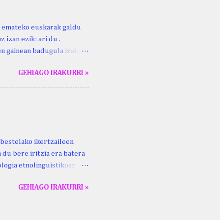
ri emateko euskarak galdu
 izan ezik: ari du .
ren gainean badugula izaki
 ezinago eder hauek jaso
GEHIAGO IRAKURRI »
ak. Lodi ari du: ebi (euri)
 du .... Mujika Josefa
gutxikoa). Mujika Josefa
ari du , ta sartzen da
z ari du euria . Altzo...
bestelako ikertzaileen
 du bere iritzia era batera
logia etnolinguistikoaz
eko zubi-adarra
GEHIAGO IRAKURRI »
lan honek gidari. Kepa
ta Aldizkaria , 69 (2), 93–