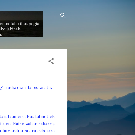
er-nolako ikuspegia
ko jakinak
.
tan. Izan ere, Euskalmet-ek
tuen. Haize zakar-zakarra,
 intentsitatea era askotara