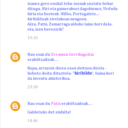
izanez gero euskal leku-izenak sustatu behar
ditugu. Hiri eta gainerakoei dagokienez, Urduña
hiria eta besteak -Bilbo, Portugalete...-
hiribilduak zirelakoan nengoen.
Aizu, Patxi, Zumarraga aldeko laino hori dela-
eta, izen berezirik?
19:10
Hau esan du
Erramun Gerrikagoitia
erabiltzaileak…
Kepa, arrazoiz diozu ezen deitzen direla -
hobeto deitu dituztela- "
hiribildu
", baina hori
da inventu ahistorikoa.
23:30
Hau esan du
Patxi
erabiltzaileak…
Galdetuko det sinfalta!
14:46