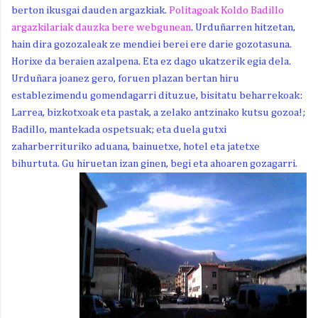
berton ikusgai dauden argazkiak.
Politagoak Koldo Badillo
argazkilariak dauzka bere webgunean
. Urduñarren hitzetan,
hain dira gozozaleak ze mendiei berei ere darie gozotasuna.
Horixe da beraien azalpena. Eta ez dago ukatzerik egia dela.
Urduñara joanez gero, foruen plazan bertan hiru
establezimendu gomendagarri dituzue, bisitatu beharrekoak:
Larrea, bizkotxoak eta pastak, a zelako antzinako kutsu gozoa!;
Badillo, mantekada ospetsuak; eta duela gutxi
zaharberrituriko aduana, bainuetxe, hotel eta jatetxe
bihurtuta. Gu hiruetan izan ginen, begi eta ahoaren gozagarri.