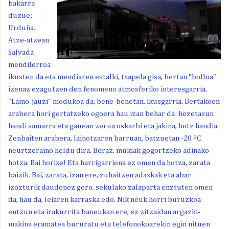
bakarra
duzue:
Urduña.
Atze-atzean
Salvada
mendilerroa
ikusten da eta mendiaren estalki, txapela gisa, bertan "bolloa"
izenaz ezagutzen den fenomeno atmosferiko interesgarria.
"Laino-jauzi" modukoa da, bene-benetan, ikusgarria. Bertakoen
arabera hori gertatzeko egoera hau izan behar da: hezetasun
handi samarra eta gauean zerua oskarbi eta jakina, hotz handia.
Zenbaiten arabera, lainotzaren barruan, batzuetan -20 ºC
neurtzeraino heldu dira. Beraz. mukiak gogortzeko adinako
hotza. Bai horixe! Eta harrigarriena ez omen da hotza, zarata
baizik. Bai, zarata, izan ere, zuhaitzen adaxkak eta abar
izozturik daudenez gero, sekulako zalaparta enztuten omen
da, hau da, leiaren karraska edo. Nik neuk horri buruzkoa
entzun eta irakurrita baneukan ere, ez zitzaidan argazki-
makina eramatea bururatu eta telefonokoarekin egin nituen