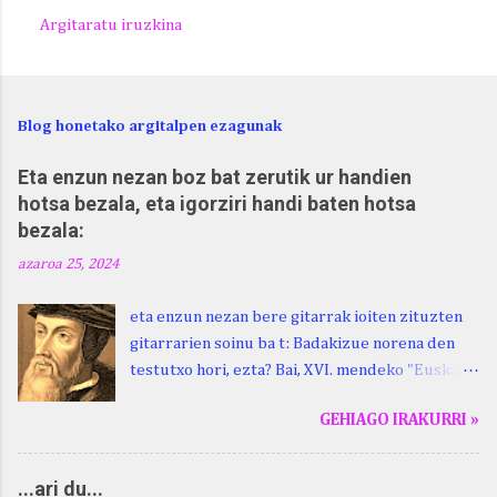
Argitaratu iruzkina
Blog honetako argitalpen ezagunak
Eta enzun nezan boz bat zerutik ur handien
hotsa bezala, eta igorziri handi baten hotsa
bezala:
azaroa 25, 2024
eta enzun nezan bere gitarrak ioiten zituzten
gitarrarien soinu ba t: Badakizue norena den
testutxo hori, ezta? Bai, XVI. mendeko "Euskara
Batua", Leizarragarena. Igorziri (ihurtziri,
GEHIAGO IRAKURRI »
justuri...) hitza berari ikasi genion aspaldixe.
Kontua da, beraren sorterrian, Beskoizen,
datorren larunbatean, hilak 28, omenaldia
...ari du...