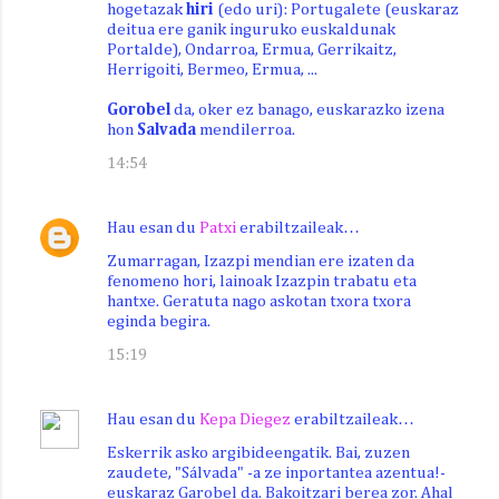
hogetazak
hiri
(edo uri): Portugalete (euskaraz
deitua ere ganik inguruko euskaldunak
Portalde), Ondarroa, Ermua, Gerrikaitz,
Herrigoiti, Bermeo, Ermua, ...
Gorobel
da, oker ez banago, euskarazko izena
hon
Salvada
mendilerroa.
14:54
Hau esan du
Patxi
erabiltzaileak…
Zumarragan, Izazpi mendian ere izaten da
fenomeno hori, lainoak Izazpin trabatu eta
hantxe. Geratuta nago askotan txora txora
eginda begira.
15:19
Hau esan du
Kepa Diegez
erabiltzaileak…
Eskerrik asko argibideengatik. Bai, zuzen
zaudete, "Sálvada" -a ze inportantea azentua!-
euskaraz Garobel da. Bakoitzari berea zor. Ahal