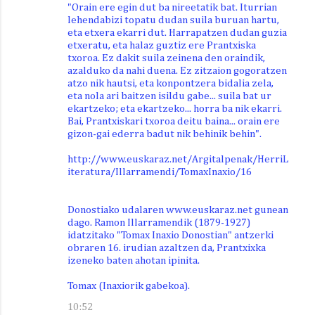
"Orain ere egin dut ba nireetatik bat. Iturrian
lehendabizi topatu dudan suila buruan hartu,
eta etxera ekarri dut. Harrapatzen dudan guzia
etxeratu, eta halaz guztiz ere Prantxiska
txoroa. Ez dakit suila zeinena den oraindik,
azalduko da nahi duena. Ez zitzaion gogoratzen
atzo nik hautsi, eta konpontzera bidalia zela,
eta nola ari baitzen isildu gabe... suila bat ur
ekartzeko; eta ekartzeko... horra ba nik ekarri.
Bai, Prantxiskari txoroa deitu baina... orain ere
gizon-gai ederra badut nik behinik behin".
http://www.euskaraz.net/Argitalpenak/HerriL
iteratura/Illarramendi/TomaxInaxio/16
Donostiako udalaren www.euskaraz.net gunean
dago. Ramon Illarramendik (1879-1927)
idatzitako "Tomax Inaxio Donostian" antzerki
obraren 16. irudian azaltzen da, Prantxixka
izeneko baten ahotan ipinita.
Tomax (Inaxiorik gabekoa).
10:52