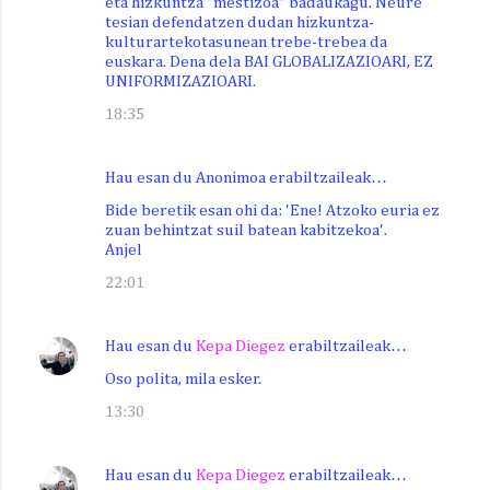
eta hizkuntza "mestizoa" badaukagu. Neure
tesian defendatzen dudan hizkuntza-
kulturartekotasunean trebe-trebea da
euskara. Dena dela BAI GLOBALIZAZIOARI, EZ
UNIFORMIZAZIOARI.
18:35
Hau esan du Anonimoa erabiltzaileak…
Bide beretik esan ohi da: 'Ene! Atzoko euria ez
zuan behintzat suil batean kabitzekoa'.
Anjel
22:01
Hau esan du
Kepa Diegez
erabiltzaileak…
Oso polita, mila esker.
13:30
Hau esan du
Kepa Diegez
erabiltzaileak…