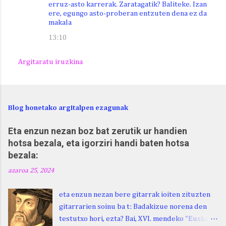
erruz-asto karrerak. Zaratagatik? Baliteke. Izan
ere, egungo asto-proberan entzuten dena ez da
makala
13:10
Argitaratu iruzkina
Blog honetako argitalpen ezagunak
Eta enzun nezan boz bat zerutik ur handien
hotsa bezala, eta igorziri handi baten hotsa
bezala:
azaroa 25, 2024
eta enzun nezan bere gitarrak ioiten zituzten
gitarrarien soinu ba t: Badakizue norena den
testutxo hori, ezta? Bai, XVI. mendeko "Euskara