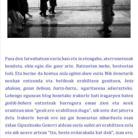
Pasa den larunbatean euria hasi eta ia etengabe, aterrunetxoak
kenduta, ekin egin dio gaur arte. Batzuetan mehe, besteetan
lodi. Eta horixe da kontua
nola egiten duen euria
. Nik denetarik
neukan entzunda eta betikoak erabiltzen genituen,
bota
ahalean, goian behean, barra-barra
... ugaritasuna adierazteko.
Lehengo egunean blog honetako irakurle bati iragarpen baten
goitik-behera
entzuteak barregura eman zion eta neuk
erantzun nion "geuk ere erabiltzen dugu", nik uste dut jatorra
dela. Irakurle berak ere iaz gai honexetaz niharduela esan
zidan Gipuzkoako Goierri aldean
euria suilez ari
erabiltzen zela
eta nik neure artean "tto, beste erdarakada bat duk", izan ere,