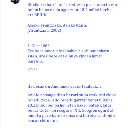
Bitxikeria bat: "suil" ereduzko prosan sartu eta
behin baino ez da agertzen. 18'2 milioi berba
eta BEHIN.
Asisko Frantzizko, Asisko Klara,
(Arantzazu, 2002)
1. Orr.: 1066
Eta bere lanetik bizi nahirik, suil bat eskatu
zuen, urez bete eta oihuka zihoan hirian
barrena:
17:56
Hau esan du Anonimoa erabiltzaileak…
Anjelek esango dizu berari suila erakutsi ziona
"ereduzkoa" edo "eredugarria" zenetz. Baina
18,2 milioi berba horietan bakar batzuk falta
behar dute, hori seguru. Nik Googlen egin dut
minutu pare bateko saioa eta berehala adibide
hau aurkitu dut: