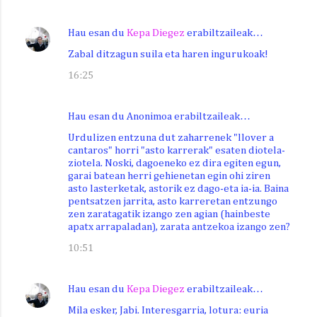
Hau esan du
Kepa Diegez
erabiltzaileak…
Zabal ditzagun suila eta haren ingurukoak!
16:25
Hau esan du Anonimoa erabiltzaileak…
Urdulizen entzuna dut zaharrenek "llover a
cantaros" horri "asto karrerak" esaten diotela-
ziotela. Noski, dagoeneko ez dira egiten egun,
garai batean herri gehienetan egin ohi ziren
asto lasterketak, astorik ez dago-eta ia-ia. Baina
pentsatzen jarrita, asto karreretan entzungo
zen zaratagatik izango zen agian (hainbeste
apatx arrapaladan), zarata antzekoa izango zen?
10:51
Hau esan du
Kepa Diegez
erabiltzaileak…
Mila esker, Jabi. Interesgarria, lotura: euria