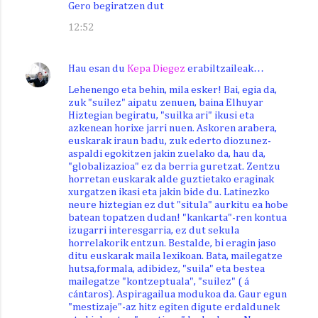
Gero begiratzen dut
12:52
Hau esan du
Kepa Diegez
erabiltzaileak…
Lehenengo eta behin, mila esker! Bai, egia da,
zuk "suilez" aipatu zenuen, baina Elhuyar
Hiztegian begiratu, "suilka ari" ikusi eta
azkenean horixe jarri nuen. Askoren arabera,
euskarak iraun badu, zuk ederto diozunez-
aspaldi egokitzen jakin zuelako da, hau da,
"globalizazioa" ez da berria guretzat. Zentzu
horretan euskarak alde guztietako eraginak
xurgatzen ikasi eta jakin bide du. Latinezko
neure hiztegian ez dut "situla" aurkitu ea hobe
batean topatzen dudan! "kankarta"-ren kontua
izugarri interesgarria, ez dut sekula
horrelakorik entzun. Bestalde, bi eragin jaso
ditu euskarak maila lexikoan. Bata, mailegatze
hutsa,formala, adibidez, "suila" eta bestea
mailegatze "kontzeptuala", "suilez" ( á
cántaros). Aspiragailua modukoa da. Gaur egun
"mestizaje"-az hitz egiten digute erdaldunek