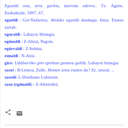
Egualdi ona, zeru garbia, izarratu ederra..
Tx. Agirre,
Euskaltzale, 1897, 67.
egueldi
: Goi-Nafarrera.
Alolako egueldi daukagu
. Intza. Esaera
zarrak.
eguraldi
: Labayru Hiztegia.
egünaldi
: Z-Altzai, Pagola.
egürraldi
: Z-Sohüta.
eunaldi
: N-Aniz.
giro
:
Udabarriko giro epelean gustura gabilz
. Labayru hiztegia
sasoi
:
B-Lemoa, Zollo.
Hemen aroa esaten da? Ez, sasoia.
..
sasoiñ
:
L-Donibane Lohizune.
sasu (egünaldi
) : Z-Altzürükü.