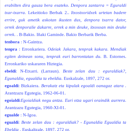
erabilten dira gauza bera esateko. Denpora zantarra = Eguraldi
txar-txarra.
Lekeitioko Berbak 2.
.
Itxostxoridxek urtetan badere
errire, guk ametik askotan ikusten
dus, denpora txarra dator,
orrek denporalie dakarre, orrek a min
deuke, itxosoan min deuke
orrek
. . B-Bakio. Iñaki Gaminde. Bakio Berbarik Berba.
tenbora
: N-Gaintza.
tenpra
: Erronkariera
. Odeiak Jakara, tenprak kakara. Mendiak
egiten
deinean sonu, tenprak euri barrontatan du.
B. Estornes.
Erronkariko uskararen Hiztegia.
ebeldi
:
N-Etxarri. (Larraun).
Beste zelan dau : eguraldiak?,
Egunaldia, egualdia ta ebeldia.
Euskalzale, 1897, 272 or.
egoaldi
:
Bizkaiera.
Berakatz eta kipulak egoaldi oanagaz atara .
Arantzazu Egutegia, 1962-06-01.
egoialdi
:
Egoialdiak negu antza. Euri otza ugari oraindik aurrera.
Arantzazu Egutegia, 1960-XI-01
.
egualde
: N-Igoa.
egualdi
:
Beste zelan dau : eguraldiak? - Egunaldia Egualdia ta
Ebeldia .
Euskaltzale, 1897, 272 or.