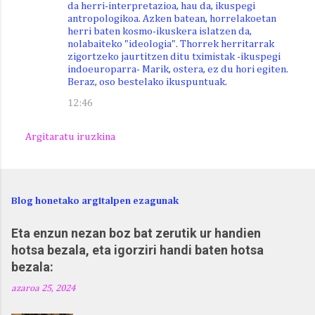
da herri-interpretazioa, hau da, ikuspegi
antropologikoa. Azken batean, horrelakoetan
herri baten kosmo-ikuskera islatzen da,
nolabaiteko "ideologia". Thorrek herritarrak
zigortzeko jaurtitzen ditu tximistak -ikuspegi
indoeuroparra- Marik, ostera, ez du hori egiten.
Beraz, oso bestelako ikuspuntuak.
12:46
Argitaratu iruzkina
Blog honetako argitalpen ezagunak
Eta enzun nezan boz bat zerutik ur handien
hotsa bezala, eta igorziri handi baten hotsa
bezala:
azaroa 25, 2024