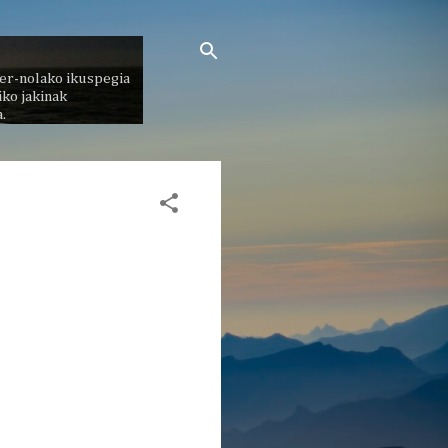
er-nolako ikuspegia
ko jakinak
.