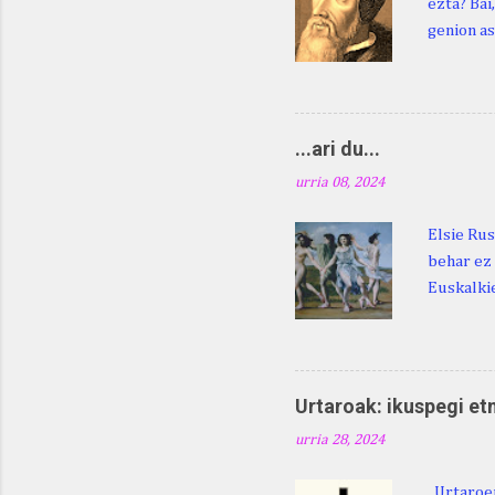
ezta? Bai
genion as
egingo za
digu hare
Duhauk "i
Lazarraga
...ari du...
Beraz, ne
urria 08, 2024
Elsie Rus
behar ez 
Euskalkie
bat edo 
ditugu: M
zarra da .
Martina .
Urtaroak: ikuspegi et
Martina .
urria 28, 2024
gorputzea
Urtaroen