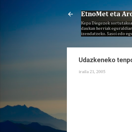
EtnoMet eta Ar
Kepa Diegezek sortutakoa
daukan herriak eguraldiar
izendatzeko. Sasoi edo eg
Udazkeneko tenp
iraila 21, 2005