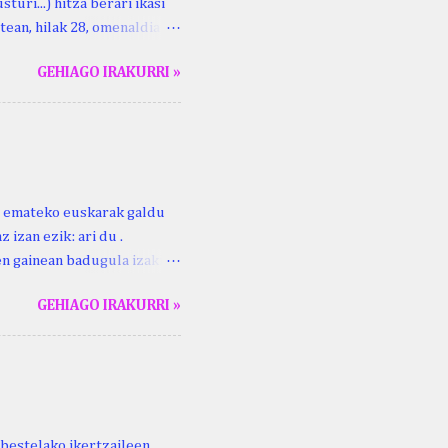
turi...) hitza berari ikasi
tean, hilak 28, omenaldia
ara ikertzen dabilenak eman
GEHIAGO IRAKURRI »
duzue Kristinari Henri
enrike Knörr: Leizarraga-
harritton : XVI. mendea.
ri emateko euskarak galdu
 izan ezik: ari du .
ren gainean badugula izaki
 ezinago eder hauek jaso
GEHIAGO IRAKURRI »
ak. Lodi ari du: ebi (euri)
 du .... Mujika Josefa
gutxikoa). Mujika Josefa
ari du , ta sartzen da
z ari du euria . Altzo...
bestelako ikertzaileen