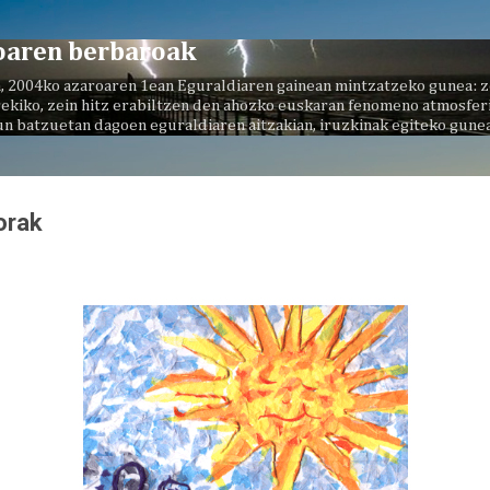
Saltatu eta joan eduki nagusira
oaren berbaroak
, 2004ko azaroaren 1ean Eguraldiaren gainean mintzatzeko gunea: z
ekiko, zein hitz erabiltzen den ahozko euskaran fenomeno atmosferi
un batzuetan dagoen eguraldiaren aitzakian, iruzkinak egiteko gunea
orak