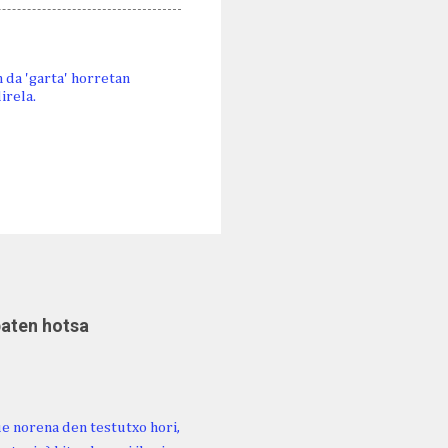
n da 'garta' horretan
irela.
baten hotsa
ue norena den testutxo hori,