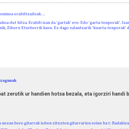
onimoa erabiltzaileak…
koa dut hitza. Erabili izan da 'gartak' ere. Edo 'garta-tenporak'. Iza
nik, Ziburu Etxeberrik kasu. Ez dago zalantzarik 'kuarta-tenporak' d
ezagunak
at zerutik ur handien hotsa bezala, eta igorziri handi 
 nezan bere gitarrak ioiten zituzten gitarrarien soinu ba t: Badakiz