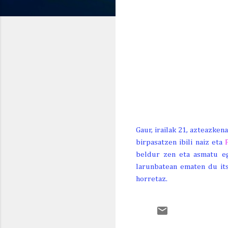
GAUR
BIHAR
ETZI
OR. 7
LR. 8
IG. 9
26º
30º
24º
14º/
16º/
17º/
Gaur, irailak 21, azteazke
birpasatzen ibili naiz eta
beldur zen eta asmatu egi
larunbatean ematen du it
horretaz.