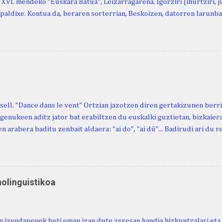
, XVI. mendeko "Euskara Batua", Leizarragarena. Igorziri (ihurtziri, jus
paldixe. Kontua da, beraren sorterrian, Beskoizen, datorren larunba
iola. Kristinak, blog honetako irakurle finak eta Atturi aldeko eusk
n berri. "Leizarraga egun" izeneko omenaldia antolatu dute. Hauxe 
gortziritako" programa: - 15.00 Ongi etorria (herriko jantegian). - H
. - Urbistondo anderea: protestantismoa Euskal Herrian. - Piarres C
hork inguratzerik baleuka, badaki zer izango duen.
sell. "Dance dans le vent" Ortzian jazotzen diren gertakizunen ber
genukeen aditz jator bat erabiltzen du euskalki guztietan, bizkaieraz
n arabera baditu zenbait aldaera: "ai do", "ai dü"... Badirudi ari du 
natura bera ostagiak gobernatzen dituena. Adibidez, honako esapide
ardul ari du. (Euria). Mujika Josefa Martina . Neronek or-emen entzun
... Oñatibia Manuel . Bible Saindua. (Duvoisin). 1859. Ebiya bizitzen ari
 Neronek or-emen entzunak. Gexala ari du ... Ebi maxkala . (Ebi indar 
nolinguistikoa
 Neronek or-emen entzunak. Euri txe au da okerrena... Ezerez bezela 
n zañetaraño.... Soroa Marcelino . EUSKAL ERRIA (revista), 1881. Aunit
 izendapenek beti eman izan dute zeresan handia hizkuntzalari eta 