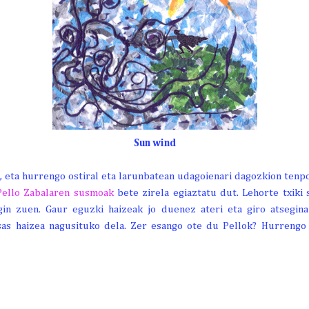
Sun wind
na, eta hurrengo ostiral eta larunbatean udagoienari dagozkion ten
Pello Zabalaren susmoak
bete zirela egiaztatu dut. Lehorte txiki
n zuen. Gaur eguzki haizeak jo duenez ateri eta giro atsegina 
sas haizea nagusituko dela. Zer esango ote du Pellok? Hurrengo