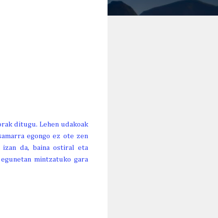
porak ditugu. Lehen udakoak
 samarra egongo ez ote zen
izan da, baina ostiral eta
 egunetan mintzatuko gara