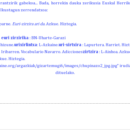
rantzirik gabekoa... Bada, horrekin dauka zerikusia Euskal Herri
. Ikustagun zerrendatxoa:
zparne.
Euri-zirzira ari da.
Azkue. Hiztegia.
.
euri zirzirika
: BN-Uharte-Garazi
ohizune.
urixirlintxa
: L-Azkaine.
uri-xirtxira
: Lapurtera. Harriet. Hiz
M. Iribarren. Vocabulario Navarro. Adicciones
zirtzira
: L-Ainhoa. Azku
kue. Hiztegia.