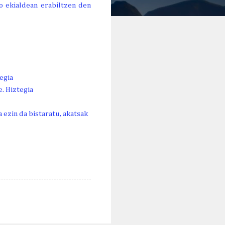
ko ekialdean erabiltzen den
tegia
e. Hiztegia