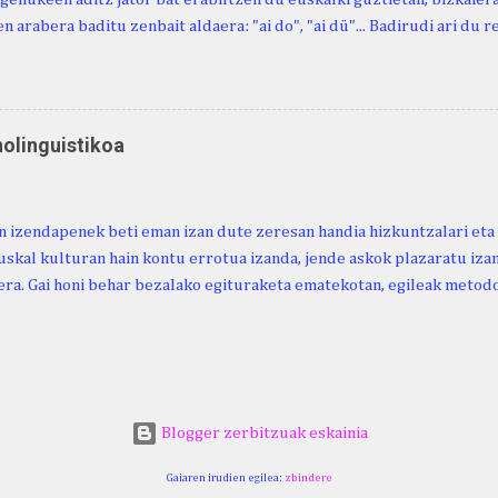
n arabera baditu zenbait aldaera: "ai do", "ai dü"... Badirudi ari du 
natura bera ostagiak gobernatzen dituena. Adibidez, honako esapide
ardul ari du. (Euria). Mujika Josefa Martina . Neronek or-emen entzun
... Oñatibia Manuel . Bible Saindua. (Duvoisin). 1859. Ebiya bizitzen ari
 Neronek or-emen entzunak. Gexala ari du ... Ebi maxkala . (Ebi indar 
nolinguistikoa
 Neronek or-emen entzunak. Euri txe au da okerrena... Ezerez bezela 
n zañetaraño.... Soroa Marcelino . EUSKAL ERRIA (revista), 1881. Aunit
 izendapenek beti eman izan dute zeresan handia hizkuntzalari eta 
uskal kulturan hain kontu errotua izanda, jende askok plazaratu izan
ra. Gai honi behar bezalako egituraketa ematekotan, egileak metodo
 proposatzen du, hau da, lexikoaren eta kulturaren arteko ezinbest
ea. Horretarako, nozio orokorretan oinarrituriko sailkapena du iker
arahona. (2024). Urtaroak: ikuspegi etnolinguistikoa. Euskera Ikerke
ps://doi.org/10.59866/eia.v69i2.287 https://euskera-
.euskaltzaindia.eus/index.php/euskera/article/view/287/328
Blogger zerbitzuak eskainia
Gaiaren irudien egilea:
zbindere