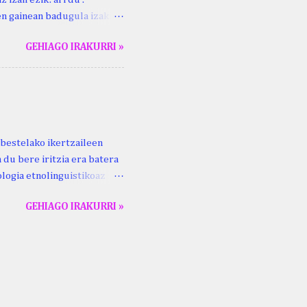
ren gainean badugula izaki
 ezinago eder hauek jaso
GEHIAGO IRAKURRI »
ak. Lodi ari du: ebi (euri)
 du .... Mujika Josefa
gutxikoa). Mujika Josefa
ari du , ta sartzen da
z ari du euria . Altzo...
bestelako ikertzaileen
 du bere iritzia era batera
logia etnolinguistikoaz
eko zubi-adarra
GEHIAGO IRAKURRI »
lan honek gidari. Kepa
ta Aldizkaria , 69 (2), 93–