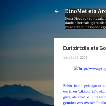
EtnoMet eta Ar
Kepa Diegezek sortutakoa
daukan herriak eguraldiar
izendatzeko. Sasoi edo eg
Euri zirtzila eta G
uztaila 06, 2005
Behin baino gehiagotan a
euriaren "zikinkeria"-rekin
gura, alajaina! Gaur, itsas
genuke:
euri zirtzila.
Dakike