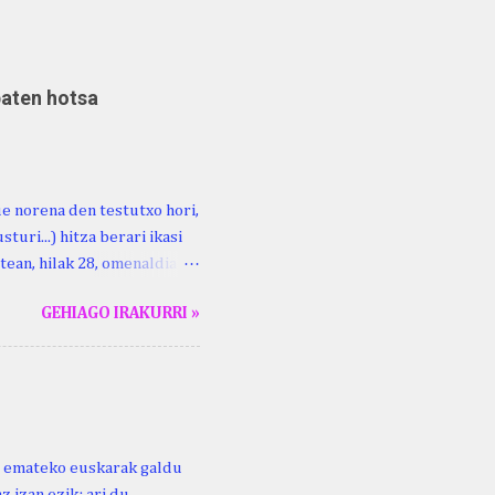
baten hotsa
ue norena den testutxo hori,
turi...) hitza berari ikasi
tean, hilak 28, omenaldia
ara ikertzen dabilenak eman
GEHIAGO IRAKURRI »
duzue Kristinari Henri
enrike Knörr: Leizarraga-
harritton : XVI. mendea.
ri emateko euskarak galdu
 izan ezik: ari du .