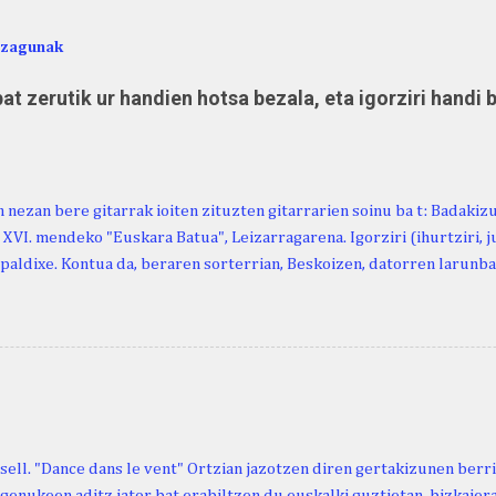
ezagunak
at zerutik ur handien hotsa bezala, eta igorziri handi 
 nezan bere gitarrak ioiten zituzten gitarrarien soinu ba t: Badakiz
, XVI. mendeko "Euskara Batua", Leizarragarena. Igorziri (ihurtziri, jus
paldixe. Kontua da, beraren sorterrian, Beskoizen, datorren larunba
iola. Kristinak, blog honetako irakurle finak eta Atturi aldeko eusk
n berri. "Leizarraga egun" izeneko omenaldia antolatu dute. Hauxe 
gortziritako" programa: - 15.00 Ongi etorria (herriko jantegian). - H
. - Urbistondo anderea: protestantismoa Euskal Herrian. - Piarres C
hork inguratzerik baleuka, badaki zer izango duen.
sell. "Dance dans le vent" Ortzian jazotzen diren gertakizunen ber
genukeen aditz jator bat erabiltzen du euskalki guztietan, bizkaieraz