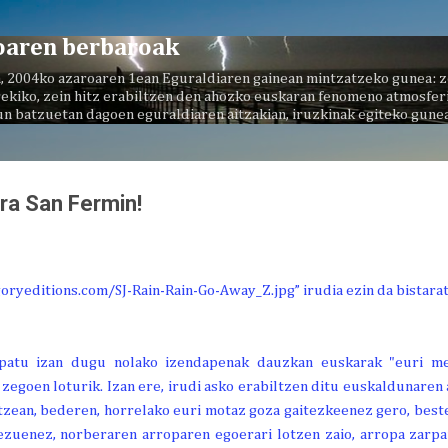
Saltatu eta joan eduki nagusira
oaren berbaroak
, 2004ko azaroaren 1ean Eguraldiaren gainean mintzatzeko gunea: z
ekiko, zein hitz erabiltzen den ahozko euskaran fenomeno atmosferi
un batzuetan dagoen eguraldiaren aitzakian, iruzkinak egiteko gunea
ora San Fermin!
ipatu izan dugu nolako izendapenak dauzkan euskarak "euri me
 zegoen loturik. Izan ere, irudi asko erabiltzen ditu euskaldunare
ertzean, bederen, horrelako euri motaz goza gaitezkeenez gero, bes
zuenez, norberaren arroparen egoerari lotzen zaio, arropa zarpaila