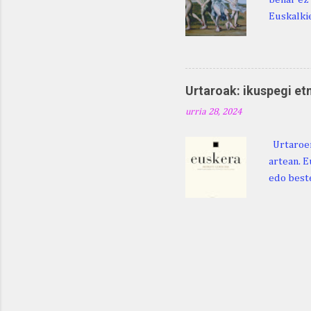
Euskalkie
bat edo 
ditugu: M
zarra da .
Martina .
Urtaroak: ikuspegi et
Martina .
urria 28, 2024
gorputzea
Urtaroen
artean. E
edo beste
baliatzea
azaleratz
Diéguez B
122. htt
ikerketa