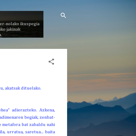
er-nolako ikuspegia
ko jakinak
.
hea" adierazteko. Azkena,
n adimenaren begiak, zenbat-
te metafora bat zabaldu nahi
, urratua, saretua... baita