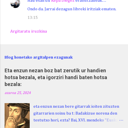
Hau esan du
Kepa Diegez
erabiltzaileak…
Ondo da. Jarrai dezagun libreki iritziak ematen.
13:15
Argitaratu iruzkina
Blog honetako argitalpen ezagunak
Eta enzun nezan boz bat zerutik ur handien
hotsa bezala, eta igorziri handi baten hotsa
bezala:
azaroa 25, 2024
eta enzun nezan bere gitarrak ioiten zituzten
gitarrarien soinu ba t: Badakizue norena den
testutxo hori, ezta? Bai, XVI. mendeko "Euskara
Batua", Leizarragarena. Igorziri (ihurtziri,