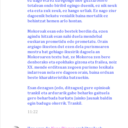
ez dago eta ez da egongo inor guztia osoro
totalean ondo biribil egingo duenik, ez nik neuk
eta ezta zuk zeuk, ez hango urliak. Ez nago ziur
dagoenik bekatu venialik baina mortalik ez
behintzat hemen arlo hontan.
Mokoroak esan edo bestek berdin da, ezen
agindu hitzak esan nahi duela mendebal
euskaran prometidu edo prometatu. Orain
argiago ikusten dut ezen dela purismoaren
mostra bat gehiago ikusirik dagoela an
Mokoroaren textu bat, ze Mokoroa zen bere
denborako eta epokhako gizona eta frailea, noiz
XX. mende erditsuan zegoen purismo lexikala
indarrean nola ere dagoen orain, baina orduan
beste kharakteristika batzuekin.
Esan dezagun (edo, ditzagun) gure opinioak
trankil eta ardurarik gabe beharko gaituela
gero beharbada barkatu Jainko Jaunak baldin
egin badugu okerrik. Trankil.
11:22