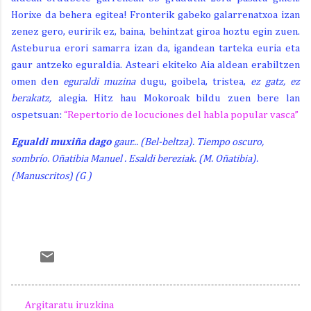
Horixe da behera egitea! Fronterik gabeko galarrenatxoa izan
zenez gero, euririk ez,
baina, behintzat giroa hoztu egin zuen.
Asteburua erori samarra izan da, igandean tarteka euria eta
gaur antzeko eguraldia. Asteari ekiteko Aia aldean erabiltzen
omen den
eguraldi muzina
dugu, goibela, tristea,
ez gatz, ez
berakatz,
alegia. Hitz hau Mokoroak bildu zuen bere lan
ospetsuan:
“Repertorio de locuciones del habla popular vasca”
Egualdi muxiña dago
gaur... (Bel-beltza).
Tiempo oscuro,
sombrío.
Oñatibia Manuel .
Esaldi bereziak. (M. Oñatibia).
(Manuscritos) (G )
Argitaratu iruzkina