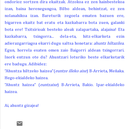
ondorioz sortzen dira ekaitzak. Atzokoa ez zen hainbestekoa
izan, baina herenegungoa, Bilbo aldean, behintzat, ez zen
nolanahikoa izan. Bareturik zegoela ematen bazuen ere,
bigarren ekaitz bat eratu eta kazkabarra bota zuen, galanki
bota ere! Txitxirioak besteko aleak zalapartaka, alajaina! Eta
kazkabarra, txingorra... dela-eta, hitz-elkarketa ezin
adierazgarriagoa ekarri dugu saltsa honetara:
ahuntz hiltazilea
.
Egun, horrela esaten omen zaio Baigorri aldean txingorrari.
Inork entzun ote du? Ahuntzari loturiko beste elkarketarik
ere badugu. Adibidez:
"Ahuntza hiltzeko haizea"
(
euntze illeko aixe
)
B-Arrieta, Meñaka.
Hego-ekialdeko haizea.
"Ahuntz haizea" (
euntzaixe
) B-Arrieta, Bakio. Ipar-ekialdeko
haizea.
Ai, ahuntz gizajea!