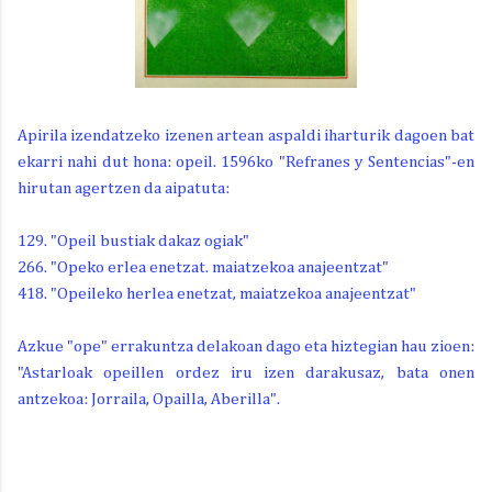
Apirila izendatzeko izenen artean aspaldi iharturik dagoen bat
ekarri nahi dut hona: opeil. 1596ko "Refranes y Sentencias"-en
hirutan agertzen da aipatuta:
129. "Opeil bustiak dakaz ogiak"
266. "Opeko erlea enetzat. maiatzekoa anajeentzat"
418. "Opeileko herlea enetzat, maiatzekoa anajeentzat"
Azkue "ope" errakuntza delakoan dago eta hiztegian hau zioen:
"Astarloak opeillen ordez iru izen darakusaz, bata onen
antzekoa: Jorraila, Opailla, Aberilla".